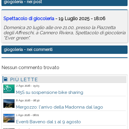
giogoleria
- nei post
Calendario
Spettacolo di giocoleria
- 19 Luglio 2025 - 18:06
Annunci
Domenica 20 luglio alle ore 21.00, presso la Piazzetta
degli Affreschi, a Cannero Riviera, Spettacolo di giocoleria
"Ever green".
giogoleria
- nei commenti
Nessun commento trovato
PIÙ LETTE
2 Ago 2026 - 15:03
M5S su sospensione bike sharing
8 Ago 2026 - 08:30
Mergozzo: l'arrivo della Madonna dal lago
1 Ago 2026 - 08:01
Eventi Baveno dal 1 al 9 agosto