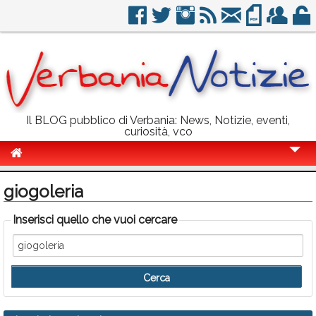
Il BLOG pubblico di Verbania: News, Notizie, eventi,
curiosità, vco
Cronaca
giogoleria
Politica
Inserisci quello che vuoi cercare
Sport
Eventi
Info Utili
Rubriche