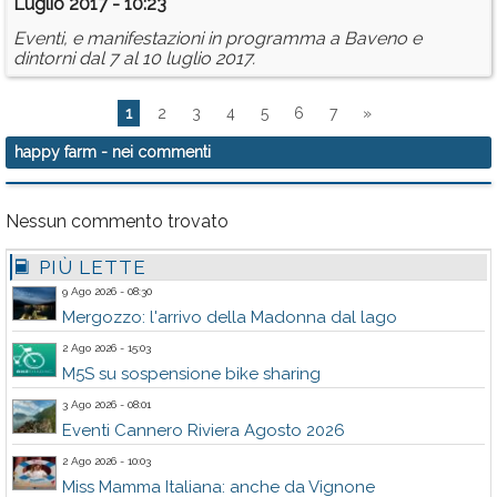
Luglio 2017 - 10:23
Eventi, e manifestazioni in programma a Baveno e
dintorni dal 7 al 10 luglio 2017.
1
2
3
4
5
6
7
»
happy farm
- nei commenti
Nessun commento trovato
PIÙ LETTE
9 Ago 2026 - 08:30
Mergozzo: l'arrivo della Madonna dal lago
2 Ago 2026 - 15:03
M5S su sospensione bike sharing
3 Ago 2026 - 08:01
Eventi Cannero Riviera Agosto 2026
2 Ago 2026 - 10:03
Miss Mamma Italiana: anche da Vignone