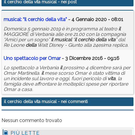
il cerchio della vita musical
- nei post
Calendario
musical
: “
il
cerchio
della
vita
”
- 4 Gennaio 2020 - 08:01
Annunci
Domenica 5 gennaio 2019 è in programma al teatro
il
MAGGIORE di Verbania alle ore 21.00 con la compagnia
“Amici per un sogno”
il
musical
“
il
cerchio
della
vita
” dal
Re Leone
della
Walt Disney - Giunto alla 24esima replica.
Uno spettacolo per Omar
- 3 Dicembre 2016 - 09:16
Lo spettacolo a Verbania
il
prossimo 4 dicembre sarà per
Omar Martinella.
il
mese scorso Omar è stato vittima di
un incidente sul lavoro e oggi, fuori pericolo di
vita
, la
famiglia deve affrontare le molteplici spese per riportare
Omar a casa.
il cerchio della vita musical
- nei commenti
Nessun commento trovato
PIÙ LETTE