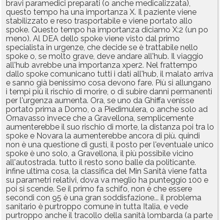
bravi paramedici preparati (o anche medicalizzata),
questo tempo ha una importanza X. Il paziente viene
stabilizzato e reso trasportabile e viene portato allo
spoke. Questo tempo ha importanza diciamo X:2 (un po
meno). Al DEA dello spoke viene visto dal primo
specialista in urgenze, che decide se è trattabile nello
spoke o, se molto grave, deve andare all'hub. Il viaggio
all'hub avrebbe una importanza xper2. Nel frattempo
dallo spoke comunicano tutti i dati all'hub, il malato arriva
e sanno già benissimo cosa devono fare. Più si allungano
i tempi più il rischio di morire, o di subire danni permanenti
per l'urgenza aumenta. Ora, se uno da Ghiffa venisse
portato prima a Domo, o a Piedimulera, o anche solo ad
Ornavasso invece che a Gravellona, semplicemente
aumenterebbe il suo rischio di morte, la distanza poi tra lo
spoke e Novara la aumenterebbe ancora di più. quindi
non è una questione di gusti, il posto per l'eventuale unico
spoke è uno solo, a Gravellona, il più possibile vicino
all'autostrada. tutto il resto sono balle da politicante.
infine ultima cosa, la classifica del Min Sanità viene fatta
su parametri relativi, dova va meglio ha punteggio 100 e
poi si scende. Se il primo fa schifo, non è che essere
secondi con 95 è una gran soddisfazione... il problema
sanitario è purtroppo comune in tutta Italia, e vede
purtroppo anche il tracollo della sanità lombarda (a parte