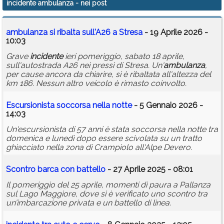
incidente ambulanza
- nei post
Calendario
ambulanza
si ribalta sull'A26 a Stresa
- 19 Aprile 2026 -
Annunci
10:03
Grave
incidente
ieri pomeriggio, sabato 18 aprile,
sull'autostrada A26 nei pressi di Stresa. Un'
ambulanza
,
per cause ancora da chiarire, si è ribaltata all'altezza del
km 186. Nessun altro veicolo è rimasto coinvolto.
Escursionista soccorsa nella notte
- 5 Gennaio 2026 -
14:03
Un'escursionista di 57 anni è stata soccorsa nella notte tra
domenica e lunedì dopo essere scivolata su un tratto
ghiacciato nella zona di Crampiolo all'Alpe Devero.
Scontro barca con battello
- 27 Aprile 2025 - 08:01
Il pomeriggio del 25 aprile, momenti di paura a Pallanza
sul Lago Maggiore, dove si è verificato uno scontro tra
un’imbarcazione privata e un battello di linea.