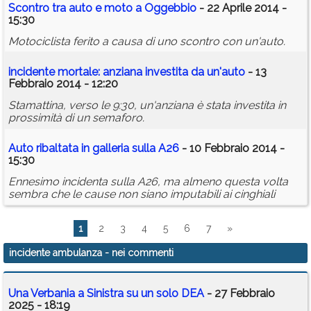
Scontro tra auto e moto a Oggebbio
- 22 Aprile 2014 -
15:30
Motociclista ferito a causa di uno scontro con un'auto.
incidente
mortale: anziana investita da un'auto
- 13
Febbraio 2014 - 12:20
Stamattina, verso le 9:30, un'anziana è stata investita in
prossimità di un semaforo.
Auto ribaltata in galleria sulla A26
- 10 Febbraio 2014 -
15:30
Ennesimo incidenta sulla A26, ma almeno questa volta
sembra che le cause non siano imputabili ai cinghiali
1
2
3
4
5
6
7
»
incidente ambulanza
- nei commenti
Una Verbania a Sinistra su un solo DEA
- 27 Febbraio
2025 - 18:19