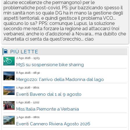
alcune eccellenze che permangono) per le
problematiche post-covid. PS: pur bazzicando spesso il
min sanità non so quale DG ha in mano la gestione degli
aspetti territoriali, e quindi gestisce il problema VCO...
qualcuno lo sa? PPS: comunque Lupus, la soluzione
secondo me resta forzare la regione ad attaccarci (noi
verbanesi, anche io d'adozione) a Novara... ma dubito che
Albertella ci senta da quest'orecchio... ciao
PIÙ LETTE
2 Ago 2026 - 15:03
M5S su sospensione bike sharing
8 Ago 2026 - 08:30
Mergozzo: l'arrivo della Madonna dal lago
1 Ago 2026 - 08:01
Eventi Baveno dal 1 al 9 agosto
1 Ago 2026 - 12:02
Miss Italia Piemonte a Verbania
3 Ago 2026 - 08:01
Eventi Cannero Riviera Agosto 2026