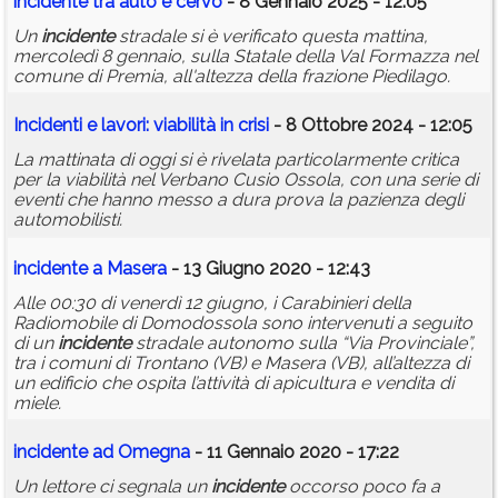
incidente
tra auto e cervo
- 8 Gennaio 2025 - 12:05
Un
incidente
stradale si è verificato questa mattina,
mercoledì 8 gennaio, sulla Statale della Val Formazza nel
comune di Premia, all'altezza della frazione Piedilago.
Incidenti e lavori: viabilità in crisi
- 8 Ottobre 2024 - 12:05
La mattinata di oggi si è rivelata particolarmente critica
per la viabilità nel Verbano Cusio Ossola, con una serie di
eventi che hanno messo a dura prova la pazienza degli
automobilisti.
incidente
a Masera
- 13 Giugno 2020 - 12:43
Alle 00:30 di venerdì 12 giugno, i Carabinieri della
Radiomobile di Domodossola sono intervenuti a seguito
di un
incidente
stradale autonomo sulla “Via Provinciale”,
tra i comuni di Trontano (VB) e Masera (VB), all’altezza di
un edificio che ospita l’attività di apicultura e vendita di
miele.
incidente
ad Omegna
- 11 Gennaio 2020 - 17:22
Un lettore ci segnala un
incidente
occorso poco fa a