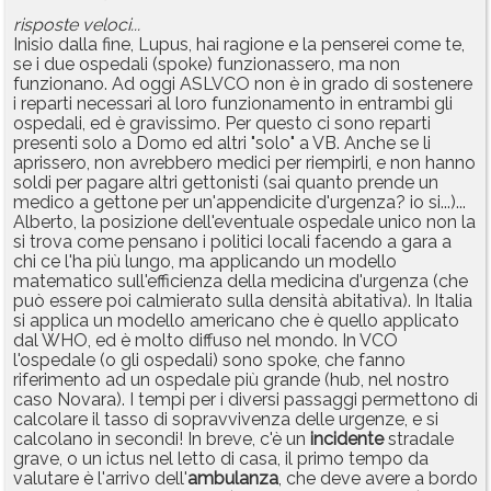
risposte veloci...
Inisio dalla fine, Lupus, hai ragione e la penserei come te,
se i due ospedali (spoke) funzionassero, ma non
funzionano. Ad oggi ASLVCO non è in grado di sostenere
i reparti necessari al loro funzionamento in entrambi gli
ospedali, ed è gravissimo. Per questo ci sono reparti
presenti solo a Domo ed altri "solo" a VB. Anche se li
aprissero, non avrebbero medici per riempirli, e non hanno
soldi per pagare altri gettonisti (sai quanto prende un
medico a gettone per un'appendicite d'urgenza? io si...)...
Alberto, la posizione dell'eventuale ospedale unico non la
si trova come pensano i politici locali facendo a gara a
chi ce l'ha più lungo, ma applicando un modello
matematico sull'efficienza della medicina d'urgenza (che
può essere poi calmierato sulla densità abitativa). In Italia
si applica un modello americano che è quello applicato
dal WHO, ed è molto diffuso nel mondo. In VCO
l'ospedale (o gli ospedali) sono spoke, che fanno
riferimento ad un ospedale più grande (hub, nel nostro
caso Novara). I tempi per i diversi passaggi permettono di
calcolare il tasso di sopravvivenza delle urgenze, e si
calcolano in secondi! In breve, c'è un
incidente
stradale
grave, o un ictus nel letto di casa, il primo tempo da
valutare è l'arrivo dell'
ambulanza
, che deve avere a bordo