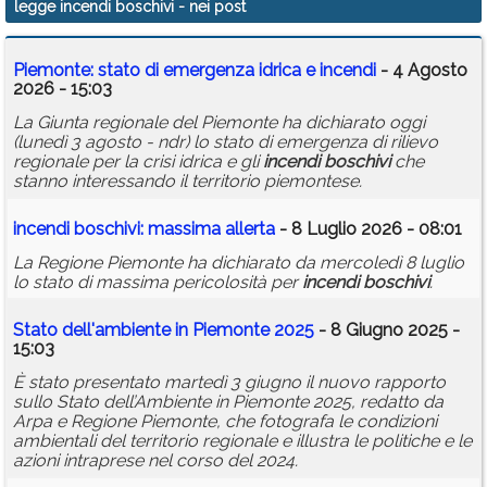
legge incendi boschivi
- nei post
Calendario
Piemonte: stato di emergenza idrica e
incendi
- 4 Agosto
Annunci
2026 - 15:03
La Giunta regionale del Piemonte ha dichiarato oggi
(lunedì 3 agosto - ndr) lo stato di emergenza di rilievo
regionale per la crisi idrica e gli
incendi
boschivi
che
stanno interessando il territorio piemontese.
incendi
boschivi
: massima allerta
- 8 Luglio 2026 - 08:01
La Regione Piemonte ha dichiarato da mercoledì 8 luglio
lo stato di massima pericolosità per
incendi
boschivi
.
Stato dell'ambiente in Piemonte 2025
- 8 Giugno 2025 -
15:03
È stato presentato martedì 3 giugno il nuovo rapporto
sullo Stato dell’Ambiente in Piemonte 2025, redatto da
Arpa e Regione Piemonte, che fotografa le condizioni
ambientali del territorio regionale e illustra le politiche e le
azioni intraprese nel corso del 2024.