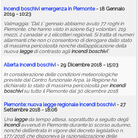
incendi
boschivi
emergenza in Piemonte
- 18 Gennaio
2019 - 10:23
Valmaggia: “Dal 1° gennaio abbiamo avuto 77 roghi in
Piemonte, che hanno visto in azione 643 volontari, 219
mezzi, 2 canadair e 2 elicotteri regionali. Si tratta di numeri
allarmanti che non ci consentono di derogare dallo stato
di massima pericolosità nonché dall’applicazione della
nuova
legge
di contrasto agli
incendi
boschivi
”.
Allerta
incendi
boschivi
- 29 Dicembre 2018 - 15:03
In considerazione delle condizioni meteorologiche
previste dal Centro funzionale Arpa, la Regione ha
dichiarato lo stato di massima pericolosità per
incendi
boschivi
su tutto il Piemonte dal 30 dicembre 2018.
Piemonte: nuova
legge
regionale
incendi
boschivi
- 27
Settembre 2018 - 18:06
Una
legge
da tempo attesa, soprattutto a seguito degli
incendi
avvenuti in Piemonte durante lo scorso autunno,
nonché dell’entrata in vigore del decreto legislativo n.
177/2016 che disponeva la razionalizzazione delle