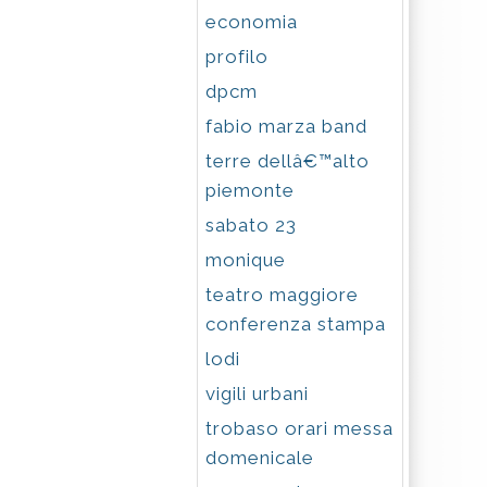
economia
profilo
dpcm
fabio marza band
terre dellâ€™alto
piemonte
sabato 23
monique
teatro maggiore
conferenza stampa
lodi
vigili urbani
trobaso orari messa
domenicale