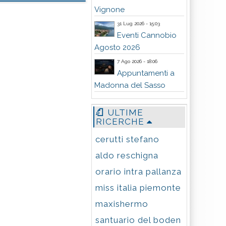
Vignone
31 Lug 2026 - 15:03
Eventi Cannobio
Agosto 2026
7 Ago 2026 - 18:06
Appuntamenti a
Madonna del Sasso
ULTIME
RICERCHE
cerutti stefano
aldo reschigna
orario intra pallanza
miss italia piemonte
maxishermo
santuario del boden