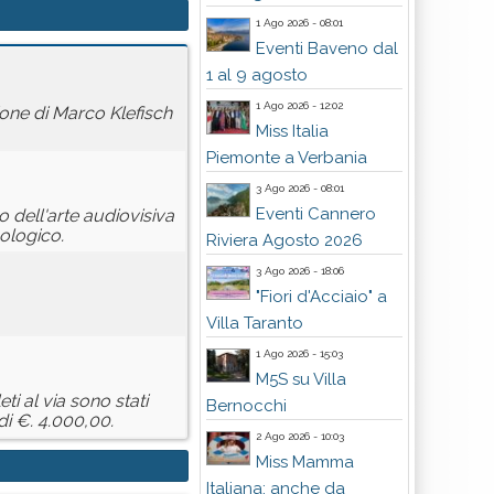
1 Ago 2026 - 08:01
Eventi Baveno dal
1 al 9 agosto
1 Ago 2026 - 12:02
ione di Marco Klefisch
Miss Italia
Piemonte a Verbania
3 Ago 2026 - 08:01
Eventi Cannero
o dell'arte audiovisiva
cologico.
Riviera Agosto 2026
3 Ago 2026 - 18:06
"Fiori d'Acciaio" a
Villa Taranto
1 Ago 2026 - 15:03
M5S su Villa
tleti al via sono stati
Bernocchi
di €. 4.000,00.
2 Ago 2026 - 10:03
Miss Mamma
Italiana: anche da