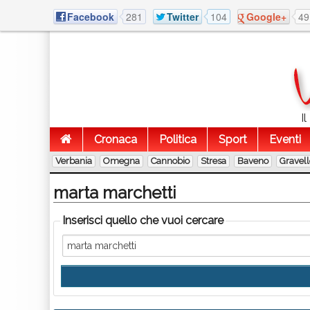
Facebook
281
Twitter
104
Google+
49
I
Cronaca
Politica
Sport
Eventi
Verbania
Omegna
Cannobio
Stresa
Baveno
Gravel
marta marchetti
Inserisci quello che vuoi cercare