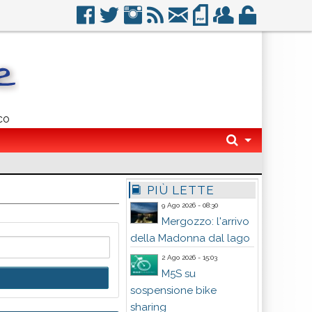
co
PIÙ LETTE
9 Ago 2026 - 08:30
Mergozzo: l'arrivo
della Madonna dal lago
2 Ago 2026 - 15:03
M5S su
sospensione bike
sharing