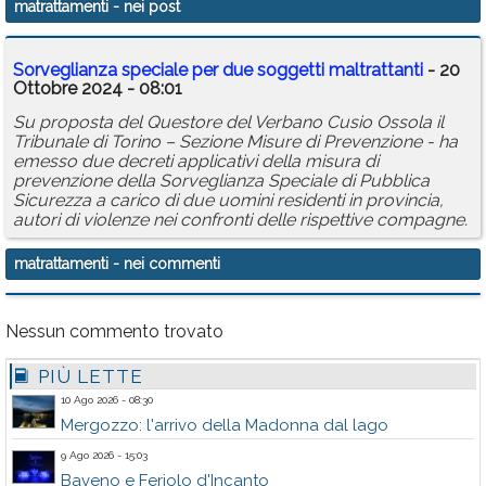
matrattamenti
- nei post
Calendario
Sorveglianza speciale per due soggetti maltrattanti
- 20
Annunci
Ottobre 2024 - 08:01
Su proposta del Questore del Verbano Cusio Ossola il
Tribunale di Torino – Sezione Misure di Prevenzione - ha
emesso due decreti applicativi della misura di
prevenzione della Sorveglianza Speciale di Pubblica
Sicurezza a carico di due uomini residenti in provincia,
autori di violenze nei confronti delle rispettive compagne.
matrattamenti
- nei commenti
Nessun commento trovato
PIÙ LETTE
10 Ago 2026 - 08:30
Mergozzo: l'arrivo della Madonna dal lago
9 Ago 2026 - 15:03
Baveno e Feriolo d'Incanto