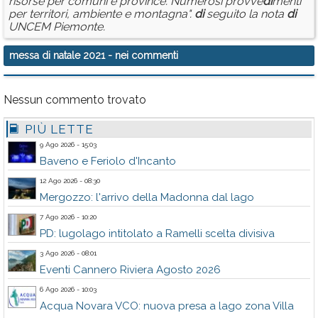
risorse per comuni e province. Numerosi provve
di
menti
per territori, ambiente e montagna".
di
seguito la nota
di
UNCEM Piemonte.
messa di natale 2021
- nei commenti
Nessun commento trovato
PIÙ LETTE
9 Ago 2026 - 15:03
Baveno e Feriolo d'Incanto
12 Ago 2026 - 08:30
Mergozzo: l'arrivo della Madonna dal lago
7 Ago 2026 - 10:20
PD: lugolago intitolato a Ramelli scelta divisiva
3 Ago 2026 - 08:01
Eventi Cannero Riviera Agosto 2026
6 Ago 2026 - 10:03
Acqua Novara VCO: nuova presa a lago zona Villa