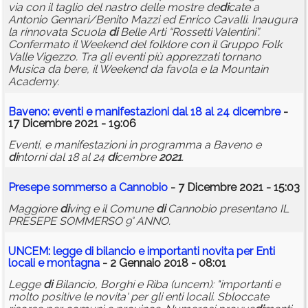
via con il taglio del nastro delle mostre de
di
cate a
Antonio Gennari/Benito Mazzi ed Enrico Cavalli. Inaugura
la rinnovata Scuola
di
Belle Arti “Rossetti Valentini”.
Confermato il Weekend del folklore con il Gruppo Folk
Valle Vigezzo. Tra gli eventi più apprezzati tornano
Musica da bere, il Weekend da favola e la Mountain
Academy.
Baveno: eventi e manifestazioni dal 18 al 24
di
cembre
-
17 Dicembre 2021 - 19:06
Eventi, e manifestazioni in programma a Baveno e
di
ntorni dal 18 al 24
di
cembre
2021
.
Presepe sommerso a Cannobio
- 7 Dicembre 2021 - 15:03
Maggiore
di
ving e il Comune
di
Cannobio presentano IL
PRESEPE SOMMERSO 9° ANNO.
UNCEM: legge
di
bilancio e importanti novita per Enti
locali e montagna
- 2 Gennaio 2018 - 08:01
Legge
di
Bilancio, Borghi e Riba (uncem): "importanti e
molto positive le novita' per gli enti locali. Sbloccate