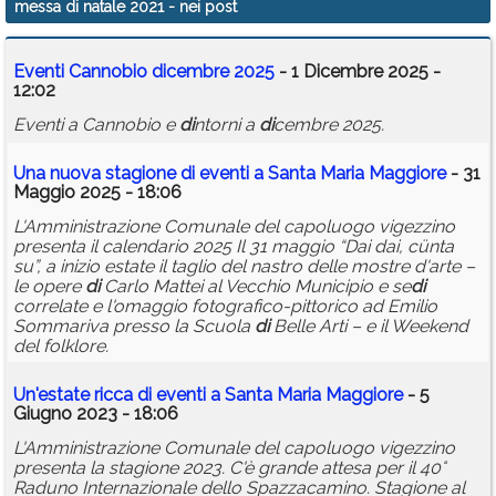
messa di natale 2021
- nei post
Calendario
Eventi Cannobio
di
cembre 2025
- 1 Dicembre 2025 -
Annunci
12:02
Eventi a Cannobio e
di
ntorni a
di
cembre 2025.
Una nuova stagione
di
eventi a Santa Maria Maggiore
- 31
Maggio 2025 - 18:06
L'Amministrazione Comunale del capoluogo vigezzino
presenta il calendario 2025 Il 31 maggio “Dai dai, cünta
su”, a inizio estate il taglio del nastro delle mostre d'arte –
le opere
di
Carlo Mattei al Vecchio Municipio e se
di
correlate e l'omaggio fotografico-pittorico ad Emilio
Sommariva presso la Scuola
di
Belle Arti – e il Weekend
del folklore.
Un'estate ricca
di
eventi a Santa Maria Maggiore
- 5
Giugno 2023 - 18:06
L'Amministrazione Comunale del capoluogo vigezzino
presenta la stagione 2023. C'è grande attesa per il 40°
Raduno Internazionale dello Spazzacamino. Stagione al