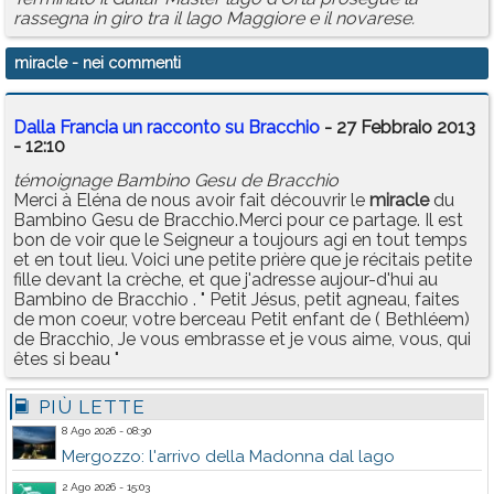
rassegna in giro tra il lago Maggiore e il novarese.
miracle
- nei commenti
Dalla Francia un racconto su Bracchio
- 27 Febbraio 2013
- 12:10
témoignage Bambino Gesu de Bracchio
Merci à Eléna de nous avoir fait découvrir le
miracle
du
Bambino Gesu de Bracchio.Merci pour ce partage. Il est
bon de voir que le Seigneur a toujours agi en tout temps
et en tout lieu. Voici une petite prière que je récitais petite
fille devant la crèche, et que j'adresse aujour-d'hui au
Bambino de Bracchio . " Petit Jésus, petit agneau, faites
de mon coeur, votre berceau Petit enfant de ( Bethléem)
de Bracchio, Je vous embrasse et je vous aime, vous, qui
êtes si beau "
PIÙ LETTE
8 Ago 2026 - 08:30
Mergozzo: l'arrivo della Madonna dal lago
2 Ago 2026 - 15:03