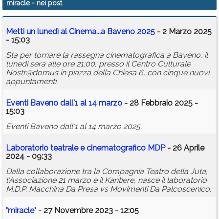
miracle
- nei post
Calendario
Metti un lunedì al Cinema...a Baveno 2025
- 2 Marzo 2025
Annunci
- 15:03
Sta per tornare la rassegna cinematografica a Baveno, il
lunedì sera alle ore 21:00, presso il Centro Culturale
Nostr@domus in piazza della Chiesa 6, con cinque nuovi
appuntamenti.
Eventi Baveno dall'1 al 14 marzo
- 28 Febbraio 2025 -
15:03
Eventi Baveno dall'1 al 14 marzo 2025.
Laboratorio teatrale e cinematografico MDP
- 26 Aprile
2024 - 09:33
Dalla collaborazione tra la Compagnia Teatro della Juta,
l'Associazione 21 marzo e il Kantiere, nasce il laboratorio
M.D.P. Macchina Da Presa vs Movimenti Da Palcoscenico.
"
miracle
"
- 27 Novembre 2023 - 12:05