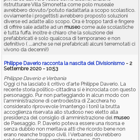
ristrutturare Villa Simonetta come polo museale
avrebbero dovuto/potuto riadattarla a scopo scolastico.
ovviamente i progettisti avrebbero proposto soluzioni
diverse ed adatte allo scopo. Ora è troppo tardi e fingere
di offrire sale adatte ad un
museo
come aule scolastiche
è tutta fuffa. inoltre è chiaro che la soluzione dei
prefabbricati è solo qualcosa di temporaneo e non
definitivo ( ....anche se nei prefabricati alcuni terremotati ci
vivono da decenni!)
Philippe Daverio racconta la nascita del Divisionismo
- 2
Settembre 2020 - 10:53
Philippe Daverio e Verbania
Oggi ci ha lasciato il critivo d'arte Philippe Daverio. La
recente storia politico-cittadina si è incrociata con questo
personaggio. Pur non parteggiando in alcun modo con
l'amministrazione di centrodestra di Zacchera ho
considerato riprovevole (mantengo i toni) la brutta
accoglienza riservata allo studioso neo eletto alla
presidenza del consiglio di amministrazione del
museo
de Paesaggio. P. Daverio poteva essere una risorsa e
senza dubbio non meritava atti che ricordo bene non
erano neanche troppo civili. I Verbanesi dovrebbero