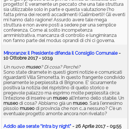
progetto! È veramente un peccato che una tale struttura
sia utilizzabile solo in parte e questa valutazione l'ho
fatta prima dei recenti accadimenti (Galimberti)! Gli eventi
mi hanno dato ragione! Assurdo avere tale mega
struttura e non avere posti a sedere per una semplice
conferenza. Come al solito incompetenza
amministrativa, mancanza di controllo e lungimiranza
non fanno parte del modus oprandi di chi ci governa.
Minoranze: il Presidente difenda il Consiglio Comunale
-
10 Ottobre 2017 - 10:19
Un nuovo
museo
? Di cosa? Perché?
Sono state diramete in questi giorni notizie e comunicati
riguardanti Villa Simonetta. In questo frangente condivido
pienamente le perplessità di Brignone. E' sicuramente
positiva la notizia del rispristino di quello storico e
pregevole palazzo ma esprimo molte perplessità circa
l'intezione di inserire un
museo
all'interno dello stabile. Un
museo
di cosa? Abbiamo già un
museo
. Sarà l'ennesimo
pissolo
museo
di provincia che non c..a nessuno? C'è un
eventuale progetto amonte ancora non rivelato?
Addio alle serate “Intra by night”
- 26 Aprile 2017 - 09:55