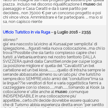
piazza , incluso nel discorso riqualificazione il
museo
del
paesaggio e Casa Ceratti e da lì sarei partito per
decidere... non 75000 € per un concorso progetto e poi
chi vince vince. Amministrare è far partecipare. ... ma io si
sa, non capisco niente
Ufficio Turistico in via Ruga
- 9 Luglio 2016 - 23:55
idoneo?
gia' era nascosto la',vicino al Kursaal,per semplicita' di
spiegazione......figurati nella nuova collocazione....ma chi lo
trova?Possibile che sia tanto complesso capire che i
turisti ,a Verbania,entrano nel nostro territorio DALLA
SVIZZERA,quindi dalla Canottieri,onde per cui,per logica
,la posizione migliore e' quella del ''Cavallotti'',un bel
cartellone ed un bel kiosk.............quello di Intra,ha sempre le
serrande abbassate,almeno su un lato,piu' che turisti,ho
sempre,dico SEMPRE,visto amici del ''conduttore''(ma sa
le lingue??)e venditori di fiori e varia oggettistica fermi a
cazzeggiare con lo stesso.......mah........tornando al Kiosk ,la
collocazione e' utile anche al
museo
,comunque
INDISPENSABILE in una collocazione piu'
appetibie....certo,chi decide dovrebbe essere qualcuno
che di Turismo abbia esperienza diretta enon ''per sentito