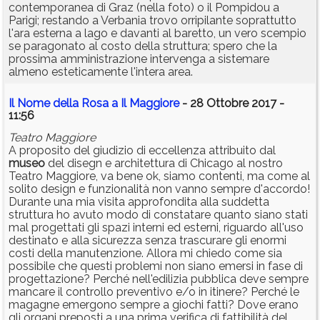
contemporanea di Graz (nella foto) o il Pompidou a
Parigi; restando a Verbania trovo orripilante soprattutto
l'ara esterna a lago e davanti al baretto, un vero scempio
se paragonato al costo della struttura; spero che la
prossima amministrazione intervenga a sistemare
almeno esteticamente l'intera area.
Il Nome della Rosa a Il Maggiore
- 28 Ottobre 2017 -
11:56
Teatro Maggiore
A proposito del giudizio di eccellenza attribuito dal
museo
del disegn e architettura di Chicago al nostro
Teatro Maggiore, va bene ok, siamo contenti, ma come al
solito design e funzionalità non vanno sempre d'accordo!
Durante una mia visita approfondita alla suddetta
struttura ho avuto modo di constatare quanto siano stati
mal progettati gli spazi interni ed esterni, riguardo all'uso
destinato e alla sicurezza senza trascurare gli enormi
costi della manutenzione. Allora mi chiedo come sia
possibile che questi problemi non siano emersi in fase di
progettazione? Perché nell'edilizia pubblica deve sempre
mancare il controllo preventivo e/o in itinere? Perché le
magagne emergono sempre a giochi fatti? Dove erano
gli organi preposti a una prima verifica di fattibilità del