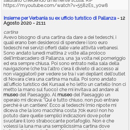
salutarlo chiedendo umilmente scusa. RIP
https://m.youtube.com/watch?v=5582Es_y0w8
Insieme per Verbania su ex ufficio turistico di Pallanza
- 12
Agosto 2020 - 21:11
cartina
Avevo bisogno di una cartina da dare a dei tedeschi, i
quali erano ben desiderosi di spendere i loro euro
tedeschi nei servizi offerti dalle varie attività verbanesi.
Sono andato lunedì mattina 2 volte alla proloco
dell'imbarcadero di Pallanza, una 3a volta nel pomeriggio
ed era sempre chiusa. Poi sono entrato nella sala della
navigazione (che tra l'altro c'era il divieto di accesso ai
non viaggiatori) per vedere se tra i vari depliant dell'outlet
di Novara c'era una cartina ma nulla. Poi sono andato
all'ufficio turistico del Kursaal e ho letto un cartello (non ci
metto la mano sul fuoco) che mi invitava ad andare al
museo
del Paesaggio. Al
museo
del Paesaggio un
operaio mi diceva: "Qui è tutto chiuso, non può entrare
perché è un cantiere". Ecco ai tedeschi (mio nipote mi
diceva che la loro macchina costa 70k euro) non ho
potuto dare quelle semplici indicazioni dove poter
svuotare il loro straboccante portafoglio. Non è che
volessi la luna ma una semplicissima cartina dove