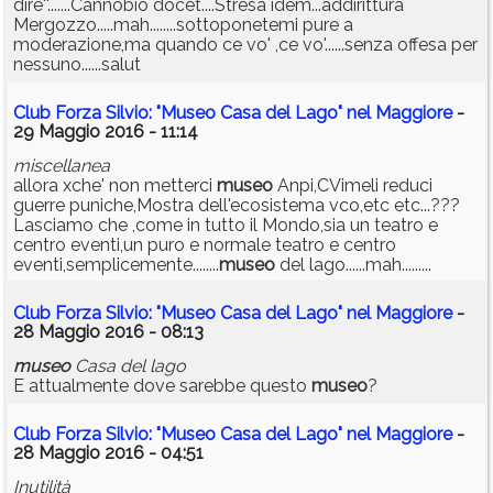
dire''.......Cannobio docet....Stresa idem...addirittura
Mergozzo.....mah........sottoponetemi pure a
moderazione,ma quando ce vo' ,ce vo'......senza offesa per
nessuno......salut
Club Forza Silvio: "Museo Casa del Lago" nel Maggiore
-
29 Maggio 2016 - 11:14
miscellanea
allora xche' non metterci
museo
Anpi,CVimeli reduci
guerre puniche,Mostra dell'ecosistema vco,etc etc...???
Lasciamo che ,come in tutto il Mondo,sia un teatro e
centro eventi,un puro e normale teatro e centro
eventi,semplicemente........
museo
del lago......mah.........
Club Forza Silvio: "Museo Casa del Lago" nel Maggiore
-
28 Maggio 2016 - 08:13
museo
Casa del lago
E attualmente dove sarebbe questo
museo
?
Club Forza Silvio: "Museo Casa del Lago" nel Maggiore
-
28 Maggio 2016 - 04:51
Inutilità