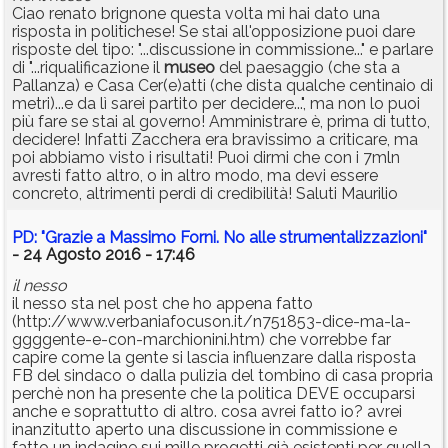
Ciao renato brignone questa volta mi hai dato una
risposta in politichese! Se stai all'opposizione puoi dare
risposte del tipo: "...discussione in commissione..." e parlare
di "...riqualificazione il
museo
del paesaggio (che sta a
Pallanza) e Casa Cer(e)atti (che dista qualche centinaio di
metri)...e da lì sarei partito per decidere...", ma non lo puoi
più fare se stai al governo! Amministrare è, prima di tutto,
decidere! Infatti Zacchera era bravissimo a criticare, ma
poi abbiamo visto i risultati! Puoi dirmi che con i 7mln
avresti fatto altro, o in altro modo, ma devi essere
concreto, altrimenti perdi di credibilità! Saluti Maurilio
PD: "Grazie a Massimo Forni. No alle strumentalizzazioni"
- 24 Agosto 2016 - 17:46
il nesso
il nesso sta nel post che ho appena fatto
(http://www.verbaniafocuson.it/n751853-dice-ma-la-
ggggente-e-con-marchionini.htm) che vorrebbe far
capire come la gente si lascia influenzare dalla risposta
FB del sindaco o dalla pulizia del tombino di casa propria
perchè non ha presente che la politica DEVE occuparsi
anche e soprattutto di altro. cosa avrei fatto io? avrei
inanzitutto aperto una discussione in commissione e
fatto un indagine sui mille progetti già esistenti per quella