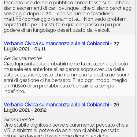
facciano uso del solo pubblico come fosse suo......che ci
siano escrementi di cani ovunque....che ci siano parcheggi
selvaggio dopo le 20......che sia rumore fastidioso
mattino/pomeriggio/sera/notte..... Non vedo problemi,
soprattutto per i turisti, fare qualche passo in più per
godere di un lungolago desertizzato dai veicoli.
Verbania Civica su mancanza aule al Cobianchi
- 27
Luglio 2021 - 09:11
Re: Sicuramente!
Ciao lupusinfabula probabilmente la creazione del polo
museale era anteriore all'esigenza sopravvenuta delle
aule scolastiche, visto che nemmeno la destra nei suoi 4
anni di gestione ci ha pensato. E, ad ogni modo, meglio
un
museo
di un prefabbricato/container a tempo
indefinito.
Verbania Civica su mancanza aule al Cobianchi
- 26
Luglio 2021 - 20:52
Sicuramente!
Uno stabile dignitoso serve sicuramente: peccato che a
VB la sinistra al potere da anni non ci abbia pensato
prima: se davvero fosse come dicono, anzichè