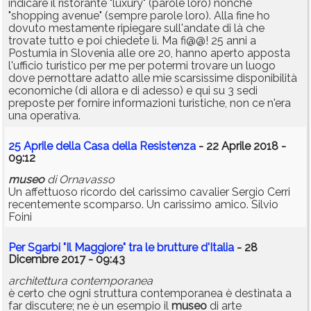
indicare il ristorante "luxury" (parole loro) nonché
"shopping avenue" (sempre parole loro). Alla fine ho
dovuto mestamente ripiegare sull'andate di là che
trovate tutto e poi chiedete lì. Ma fi@@! 25 anni a
Postumia in Slovenia alle ore 20, hanno aperto apposta
l'ufficio turistico per me per potermi trovare un luogo
dove pernottare adatto alle mie scarsissime disponibilità
economiche (di allora e di adesso) e qui su 3 sedi
preposte per fornire informazioni turistiche, non ce n'era
una operativa.
25 Aprile della Casa della Resistenza
- 22 Aprile 2018 -
09:12
museo
di Ornavasso
Un affettuoso ricordo del carissimo cavalier Sergio Cerri
recentemente scomparso. Un carissimo amico. Silvio
Foini
Per Sgarbi "Il Maggiore" tra le brutture d'Italia
- 28
Dicembre 2017 - 09:43
architettura contemporanea
è certo che ogni struttura contemporanea è destinata a
far discutere; ne è un esempio il
museo
di arte