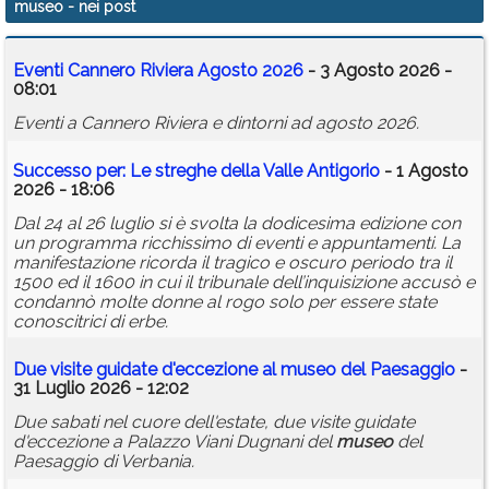
museo
- nei post
Calendario
Eventi Cannero Riviera Agosto 2026
- 3 Agosto 2026 -
Annunci
08:01
Eventi a Cannero Riviera e dintorni ad agosto 2026.
Successo per: Le streghe della Valle Antigorio
- 1 Agosto
2026 - 18:06
Dal 24 al 26 luglio si è svolta la dodicesima edizione con
un programma ricchissimo di eventi e appuntamenti. La
manifestazione ricorda il tragico e oscuro periodo tra il
1500 ed il 1600 in cui il tribunale dell’inquisizione accusò e
condannò molte donne al rogo solo per essere state
conoscitrici di erbe.
Due visite guidate d'eccezione al
museo
del Paesaggio
-
31 Luglio 2026 - 12:02
Due sabati nel cuore dell'estate, due visite guidate
d'eccezione a Palazzo Viani Dugnani del
museo
del
Paesaggio di Verbania.