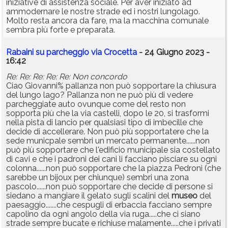
iniziative di assistenza sociale. Per aver iniziato ad
ammodernare le nostre strade ed i nostri lungolago.
Molto resta ancora da fare, ma la macchina comunale
sembra più forte e preparata.
Rabaini su parcheggio via Crocetta
- 24 Giugno 2023 -
16:42
Re: Re: Re: Re: Re: Non concordo
Ciao Giovanni% pallanza non può sopportare la chiusura
del lungo lago? Pallanza non ne può più di vedere
parcheggiate auto ovunque come del resto non
sopporta più che la via castelli, dopo le 20, si trasformi
nella pista di lancio per qualsiasi tipo di imbecille che
decide di accellerare. Non può più sopportatere che la
sede municpale sembri un mercato permanente......non
può più sopportare che l'edificio municipale sia costellato
di cavi e che i padroni dei cani li facciano pisciare su ogni
colonna......non può sopportare che la piazza Pedroni (che
sarebbe un bijoux per chiunque) sembri una zona
pascolo......non può sopportare che decide di persone si
siedano a mangiare il gelato sugli scalini del
museo
del
paesaggio.......che cespugli di erbaccia facciano sempre
capolino da ogni angolo della via ruga.....che ci siano
strade sempre bucate e richiuse malamente.....che i privati