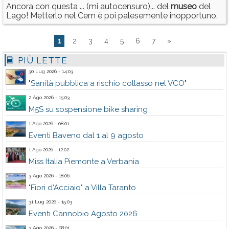
Ancora con questa ... (mi autocensuro)... del
museo
del
Lago! Metterlo nel Cem è poi palesemente inopportuno.
1
2
3
4
5
6
7
»
PIÙ LETTE
30 Lug 2026 - 14:03
"Sanità pubblica a rischio collasso nel VCO"
2 Ago 2026 - 15:03
M5S su sospensione bike sharing
1 Ago 2026 - 08:01
Eventi Baveno dal 1 al 9 agosto
1 Ago 2026 - 12:02
Miss Italia Piemonte a Verbania
3 Ago 2026 - 18:06
"Fiori d'Acciaio" a Villa Taranto
31 Lug 2026 - 15:03
Eventi Cannobio Agosto 2026
3 Ago 2026 - 08:01