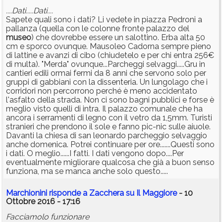
....Dati.....Dati....
Sapete quali sono i dati? Li vedete in piazza Pedroni a
pallanza (quella con le colonne fronte palazzo del
museo
) che dovrebbe essere un salottino. Erba alta 50
cm e sporco ovunque. Mausoleo Cadorna sempre pieno
di lattine e avanzi di cibo (chiudetelo e per chi entra 256€
di multa). "Merda" ovunque...Parcheggi selvaggi.....Gru in
cantieri edili ormai fermi da 8 anni che servono solo per
gruppi di gabbiani con la dissenteria. Un lungolago che i
corridori non percorrono perché è meno accidentato
l'asfalto della strada. Non ci sono bagni pubblici e forse è
meglio visto quelli di intra. Il palazzo comunale che ha
ancora i serramenti di legno con il vetro da 1,5mm. Turisti
stranieri che prendono il sole e fanno pic-nic sulle aiuole.
Davanti la chiesa di san leonardo parcheggio selvaggio
anche domenica. Potrei continuare per ore.......Questi sono
i dati. O meglio......I fatti. I dati vengono dopo....Per
eventualmente migliorare qualcosa che già a buon senso
funziona, ma se manca anche solo questo.....
Marchionini risponde a Zacchera su Il Maggiore
- 10
Ottobre 2016 - 17:16
Facciamolo funzionare