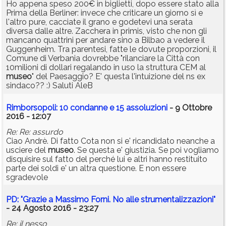
Ho appena speso 200€ in biglietti, dopo essere stato alla
Prima della Berliner: invece che criticare un giorno sì e
l'altro pure, cacciate il grano e godetevi una serata
diversa dalle altre. Zacchera in primis, visto che non gli
mancano quattrini per andare sino a Bilbao a vedere il
Guggenheim. Tra parentesi, fatte le dovute proporzioni, il
Comune di Verbania dovrebbe "rilanciare la Città con
10milioni di dollari regalando in uso la struttura CEM al
museo
" del Paesaggio? E' questa l'intuizione del ns ex
sindaco?? :) Saluti AleB
Rimborsopoli: 10 condanne e 15 assoluzioni
- 9 Ottobre
2016 - 12:07
Re: Re: assurdo
Ciao Andrè. Di fatto Cota non si e' ricandidato neanche a
usciere del
museo
. Se questa e' giustizia. Se poi vogliamo
disquisire sul fatto del perché lui e altri hanno restituito
parte dei soldi e' un altra questione. E non essere
sgradevole
PD: "Grazie a Massimo Forni. No alle strumentalizzazioni"
- 24 Agosto 2016 - 23:27
Re: il nesso