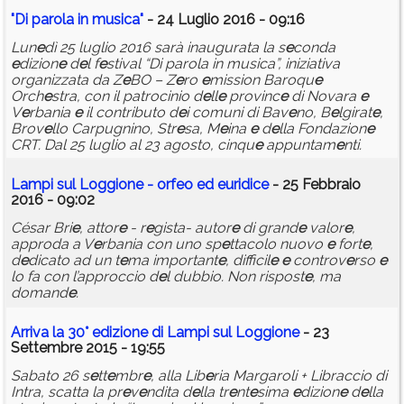
"Di parola in musica"
- 24 Luglio 2016 - 09:16
Lun
e
dì 25 luglio 2016 sarà inaugurata la s
e
conda
e
dizion
e
d
e
l f
e
stival “Di parola in musica”, iniziativa
organizzata da Z
e
BO – Z
e
ro
e
mission Baroqu
e
Orch
e
stra, con il patrocinio d
e
ll
e
provinc
e
di Novara
e
V
e
rbania
e
il contributo d
e
i comuni di Bav
e
no, B
e
lgirat
e
,
Brov
e
llo Carpugnino, Str
e
sa, M
e
ina
e
d
e
lla Fondazion
e
CRT. Dal 25 luglio al 23 agosto, cinqu
e
appuntam
e
nti.
Lampi sul Loggion
e
-
orf
e
o
e
d
e
uridic
e
- 25 Febbraio
2016 - 09:02
César Bri
e
, attor
e
- r
e
gista- autor
e
di grand
e
valor
e
,
approda a V
e
rbania con uno sp
e
ttacolo nuovo
e
fort
e
,
d
e
dicato ad un t
e
ma important
e
, difficil
e
e
controv
e
rso
e
lo fa con l’approccio d
e
l dubbio. Non rispost
e
, ma
domand
e
.
Arriva la 30°
e
dizion
e
di Lampi sul Loggion
e
- 23
Settembre 2015 - 19:55
Sabato 26 s
e
tt
e
mbr
e
, alla Lib
e
ria Margaroli + Libraccio di
Intra, scatta la pr
e
v
e
ndita d
e
lla tr
e
nt
e
sima
e
dizion
e
d
e
lla