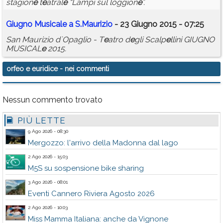
stagion
e
t
e
atral
e
“Lampi sul loggion
e
”.
Giugno Musical
e
a S.Maurizio
- 23 Giugno 2015 - 07:25
San Maurizio d`Opaglio - T
e
atro d
e
gli Scalp
e
llini GIUGNO
MUSICAL
e
2015.
orfeo e euridice
- nei commenti
Nessun commento trovato
PIÙ LETTE
9 Ago 2026 - 08:30
Mergozzo: l'arrivo della Madonna dal lago
2 Ago 2026 - 15:03
M5S su sospensione bike sharing
3 Ago 2026 - 08:01
Eventi Cannero Riviera Agosto 2026
2 Ago 2026 - 10:03
Miss Mamma Italiana: anche da Vignone