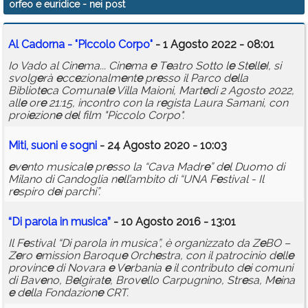
orfeo e euridice
- nei post
Calendario
Al Cadorna - "Piccolo Corpo"
- 1 Agosto 2022 - 08:01
Annunci
Io Vado al Cin
e
ma... Cin
e
ma
e
T
e
atro Sotto l
e
St
e
ll
e
I, si
svolg
e
rà
e
cc
e
zionalm
e
nt
e
pr
e
sso il Parco d
e
lla
Bibliot
e
ca Comunal
e
Villa Maioni, Mart
e
di 2 Agosto 2022,
all
e
or
e
21:15, incontro con la r
e
gista Laura Samani, con
proi
e
zion
e
d
e
l film "Piccolo Corpo".
Miti, suoni
e
sogni
- 24 Agosto 2020 - 10:03
e
v
e
nto musical
e
pr
e
sso la “Cava Madr
e
” d
e
l Duomo di
Milano di Candoglia n
e
ll’ambito di “UNA F
e
stival - Il
r
e
spiro d
e
i parchi”.
“Di parola in musica”
- 10 Agosto 2016 - 13:01
Il F
e
stival “Di parola in musica”, è organizzato da Z
e
BO –
Z
e
ro
e
mission Baroqu
e
Orch
e
stra, con il patrocinio d
e
ll
e
provinc
e
di Novara
e
V
e
rbania
e
il contributo d
e
i comuni
di Bav
e
no, B
e
lgirat
e
, Brov
e
llo Carpugnino, Str
e
sa, M
e
ina
e
d
e
lla Fondazion
e
CRT.