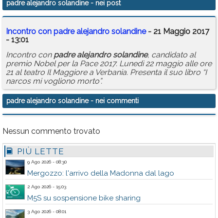
padre alejandro solandine
- nei post
Calendario
Incontro con
padre
alejandro
solandine
- 21 Maggio 2017
Annunci
- 13:01
Incontro con
padre
alejandro
solandine
, candidato al
premio Nobel per la Pace 2017. Lunedì 22 maggio alle ore
21 al teatro Il Maggiore a Verbania. Presenta il suo libro “I
narcos mi vogliono morto”.
padre alejandro solandine
- nei commenti
Nessun commento trovato
PIÙ LETTE
9 Ago 2026 - 08:30
Mergozzo: l'arrivo della Madonna dal lago
2 Ago 2026 - 15:03
M5S su sospensione bike sharing
3 Ago 2026 - 08:01