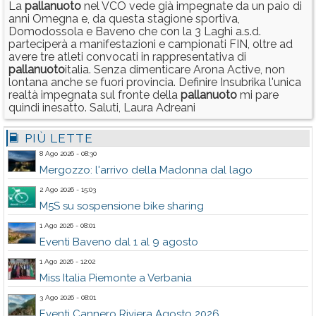
La
pallanuoto
nel VCO vede già impegnate da un paio di
anni Omegna e, da questa stagione sportiva,
Domodossola e Baveno che con la 3 Laghi a.s.d.
parteciperà a manifestazioni e campionati FIN, oltre ad
avere tre atleti convocati in rappresentativa di
pallanuoto
italia. Senza dimenticare Arona Active, non
lontana anche se fuori provincia. Definire Insubrika l'unica
realtà impegnata sul fronte della
pallanuoto
mi pare
quindi inesatto. Saluti, Laura Adreani
PIÙ LETTE
8 Ago 2026 - 08:30
Mergozzo: l'arrivo della Madonna dal lago
2 Ago 2026 - 15:03
M5S su sospensione bike sharing
1 Ago 2026 - 08:01
Eventi Baveno dal 1 al 9 agosto
1 Ago 2026 - 12:02
Miss Italia Piemonte a Verbania
3 Ago 2026 - 08:01
Eventi Cannero Riviera Agosto 2026