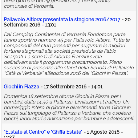
nella giornata del 29 gennaio 2017 nell'impianto
comunale di Verbania.
Pallavolo Altiora: presentata la stagione 2016/2017
- 20
Settembre 2016 - 13:01
Dal Camping Continental di Verbania Fondotoce parte
l’anno sportivo numero 45 per Pallavolo Altiora. Tutte le
componenti del club presenti per augurare le migliori
fortune stagionali alla società presieduta da Fabio
Scarpati. La serie C di Alberto Franzini svela
definitivamente il programma precampionato. Pieno
successo di presenze allo stand della Scuola di Pallavolo
“Città di Verbania” all’edizione 2016 dei “Giochi in Piazza”.
Giochi in Piazza
- 17 Settembre 2016 - 14:01
Domenica 18 settembre ritorna Giochi in Piazza per i
bambini: dalle 14.30 a Pallanza. Limitazioni al traffico. Un
pomeriggio intero di giochi e divertimenti: torna Giochi in
Piazza sul lungolago di Pallanza a Verbania che ospiterà
giochi, laboratori e animazione per bambini e adolescenti.
“E…state al Centro” e "Ghiffa Estate"
- 1 Agosto 2016 -
11:27