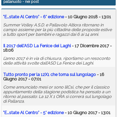
pallanuoto
- nei post
Calendario
"E...state Al Centro" - 6° edizione
- 10 Giugno 2018 - 13:01
Annunci
Summer Volley A.S.D. e Pallavolo Altiora ritornano in
campo assieme per la più cittadina delle proposte estive
a tutto sport per bambini e ragazzi dai 6 ai 14 anni.
Il 2017 dell'ASD La Fenice dei Laghi
- 17 Dicembre 2017 -
18:06
L’anno 2017 è in via di chiusura, riportiamo un resoconto
delle attività svolte dall’ASD La Fenice dei Laghi.
Tutto pronto per la 12X1 che torna sul lungolago
- 16
Giugno 2017 - 07:01
Come annunciato mesi or sono lilCsi, che per il classico
appuntamento della stagione podistica ha pensato a un
ritorno al passato: La 12 X 1 ORA si correrà sul lungolago
di Pallanza.
"E...state Al Centro" - 5° edizione
- 10 Giugno 2017 - 13:01