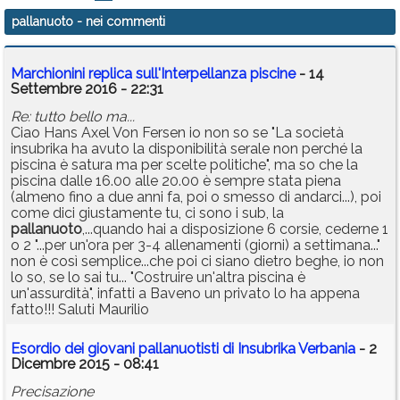
pallanuoto
- nei commenti
Marchionini replica sull'Interpellanza piscine
- 14
Settembre 2016 - 22:31
Re: tutto bello ma...
Ciao Hans Axel Von Fersen io non so se "La società
insubrika ha avuto la disponibilità serale non perché la
piscina è satura ma per scelte politiche", ma so che la
piscina dalle 16.00 alle 20.00 è sempre stata piena
(almeno fino a due anni fa, poi o smesso di andarci...), poi
come dici giustamente tu, ci sono i sub, la
pallanuoto
,...quando hai a disposizione 6 corsie, cederne 1
o 2 "...per un'ora per 3-4 allenamenti (giorni) a settimana..."
non è così semplice...che poi ci siano dietro beghe, io non
lo so, se lo sai tu... "Costruire un'altra piscina è
un'assurdità", infatti a Baveno un privato lo ha appena
fatto!!! Saluti Maurilio
Esordio dei giovani pallanuotisti di Insubrika Verbania
- 2
Dicembre 2015 - 08:41
Precisazione