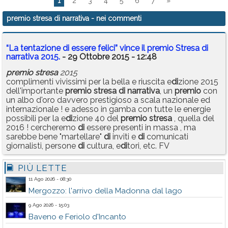
1
2
3
4
5
6
7
»
premio stresa di narrativa
- nei commenti
“La tentazione di essere felici” vince il premio Stresa di
narrativa 2015.
- 29 Ottobre 2015 - 12:48
premio
stresa
2015
complimenti vivissimi per la bella e riuscita e
di
zione 2015
dell'importante
premio
stresa
di
narrativa
, un
premio
con
un albo d'oro davvero prestigioso a scala nazionale ed
internazionale ! e adesso in gamba con tutte le energie
possibili per la e
di
zione 40 del
premio
stresa
, quella del
2016 ! cercheremo
di
essere presenti in massa , ma
sarebbe bene "martellare"
di
inviti e
di
comunicati
giornalisti, persone
di
cultura, e
di
tori, etc. FV
PIÙ LETTE
11 Ago 2026 - 08:30
Mergozzo: l'arrivo della Madonna dal lago
9 Ago 2026 - 15:03
Baveno e Feriolo d'Incanto