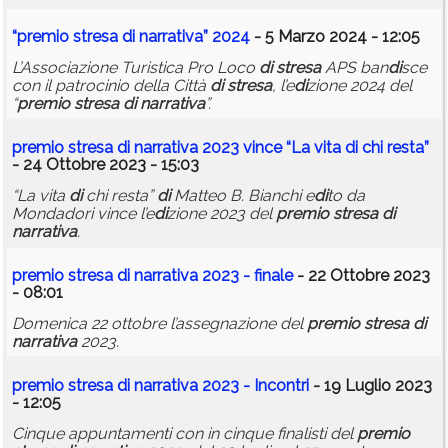
“
premio
stresa
di
narrativa
” 2024
- 5 Marzo 2024 - 12:05
L’Associazione Turistica Pro Loco
di
stresa
APS ban
di
sce
con il patrocinio della Città
di
stresa
, l’e
di
zione 2024 del
“
premio
stresa
di
narrativa
”.
premio
stresa
di
narrativa
2023 vince “La vita
di
chi resta”
- 24 Ottobre 2023 - 15:03
“La vita
di
chi resta”
di
Matteo B. Bianchi e
di
to da
Mondadori vince l’e
di
zione 2023 del
premio
stresa
di
narrativa
.
premio
stresa
di
narrativa
2023 - finale
- 22 Ottobre 2023
- 08:01
Domenica 22 ottobre l’assegnazione del
premio
stresa
di
narrativa
2023.
premio
stresa
di
narrativa
2023 - Incontri
- 19 Luglio 2023
- 12:05
Cinque appuntamenti con in cinque finalisti del
premio