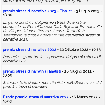
stresa
di
narrativa
2023, dal 20 luglio al 25 agosto.
premio
stresa
di
narrativa
2023 - Finalisti
- 3 Luglio 2023 -
18:06
La giuria dei Critici del
premio
stresa
di
narrativa
,
composta da Piero Bianucci, Daria Bignar
di
, Emmanuelle
de Villepin, Orlando Perera e Andrea Tarabbia ha
selezionato le cinque opere finaliste del
premio
stresa
di
narrativa
2023.
premio
stresa
di
narrativa
2022
- 22 Ottobre 2022 - 10:23
Domenica 23 ottobre l’assegnazione del
premio
stresa
di
narrativa
2022
premio
stresa
di
narrativa
i finalisti
- 26 Giugno 2022 -
18:06
Selezionate le cinque opere finaliste dell’e
di
zione 2022 del
premio
stresa
di
narrativa
.
Bando
premio
stresa
di
narrativa
2022
- 16 Marzo 2022 -
15:03