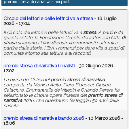
premio stresa di narrativa
- nei post
Calendario
Circolo dei lettori e delle lettrici va a
stresa
- 16 Luglio
Annunci
2026 - 17:04
Il Circolo dei lettori e delle lettrici va a
stresa
. A partire da
questa estate, la Fondazione Circolo dei lettori e la Città
di
stresa
si legano al fine
di
costruire momenti culturali a
partire dalle storie, i libri, i romanzi per dare vita a spazi
di
comunità intorno alla lettura e ai racconti.
premio
stresa
di
narrativa
i finalisti
- 30 Giugno 2026 -
12:02
La giuria dei Critici del
premio
stresa
di
narrativa
,
composta da Monica Acito, Piero Bianucci, Giosuè
Calaciura, Emmanuelle de Villepin e Orlando Perera ha
selezionato le cinque opere finaliste del
premio
stresa
di
narrativa
2026, che quest’anno festeggia i 50 anni dalla
nascita.
premio
stresa
di
narrativa
bando 2026
- 10 Marzo 2026 -
18:06