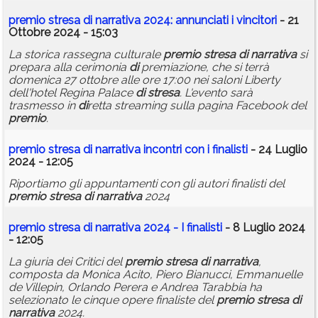
premio
stresa
di
narrativa
2024: annunciati i vincitori
- 21
Ottobre 2024 - 15:03
La storica rassegna culturale
premio
stresa
di
narrativa
si
prepara alla cerimonia
di
premiazione, che si terrà
domenica 27 ottobre alle ore 17:00 nei saloni Liberty
dell'hotel Regina Palace
di
stresa
. L'evento sarà
trasmesso in
di
retta streaming sulla pagina Facebook del
premio
.
premio
stresa
di
narrativa
incontri con i finalisti
- 24 Luglio
2024 - 12:05
Riportiamo gli appuntamenti con gli autori finalisti del
premio
stresa
di
narrativa
2024
premio
stresa
di
narrativa
2024 - I finalisti
- 8 Luglio 2024
- 12:05
La giuria dei Critici del
premio
stresa
di
narrativa
,
composta da Monica Acito, Piero Bianucci, Emmanuelle
de Villepin, Orlando Perera e Andrea Tarabbia ha
selezionato le cinque opere finaliste del
premio
stresa
di
narrativa
2024.