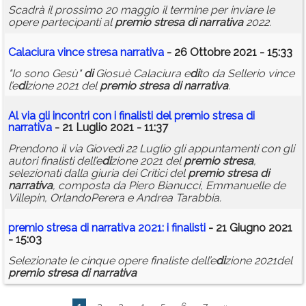
Scadrà il prossimo 20 maggio il termine per inviare le
opere partecipanti al
premio
stresa
di
narrativa
2022.
Calaciura vince
stresa
narrativa
- 26 Ottobre 2021 - 15:33
"Io sono Gesù"
di
Giosuè Calaciura e
di
to da Sellerio vince
l’e
di
zione 2021 del
premio
stresa
di
narrativa
.
Al via gli incontri con i finalisti del
premio
stresa
di
narrativa
- 21 Luglio 2021 - 11:37
Prendono il via Giovedì 22 Luglio gli appuntamenti con gli
autori finalisti dell’e
di
zione 2021 del
premio
stresa
,
selezionati dalla giuria dei Critici del
premio
stresa
di
narrativa
, composta da Piero Bianucci, Emmanuelle de
Villepin, OrlandoPerera e Andrea Tarabbia.
premio
stresa
di
narrativa
2021: i finalisti
- 21 Giugno 2021
- 15:03
Selezionate le cinque opere finaliste dell’e
di
zione 2021del
premio
stresa
di
narrativa