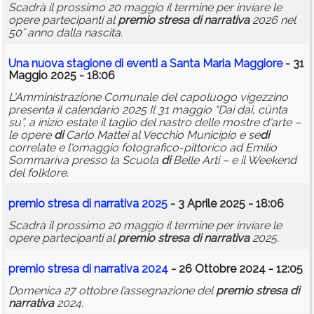
Scadrà il prossimo 20 maggio il termine per inviare le
opere partecipanti al
premio
stresa
di
narrativa
2026 nel
50° anno dalla nascita.
Una nuova stagione
di
eventi a Santa Maria Maggiore
- 31
Maggio 2025 - 18:06
L'Amministrazione Comunale del capoluogo vigezzino
presenta il calendario 2025 Il 31 maggio “Dai dai, cünta
su”, a inizio estate il taglio del nastro delle mostre d'arte –
le opere
di
Carlo Mattei al Vecchio Municipio e se
di
correlate e l'omaggio fotografico-pittorico ad Emilio
Sommariva presso la Scuola
di
Belle Arti – e il Weekend
del folklore.
premio
stresa
di
narrativa
2025
- 3 Aprile 2025 - 18:06
Scadrà il prossimo 20 maggio il termine per inviare le
opere partecipanti al
premio
stresa
di
narrativa
2025.
premio
stresa
di
narrativa
2024
- 26 Ottobre 2024 - 12:05
Domenica 27 ottobre l’assegnazione del
premio
stresa
di
narrativa
2024.