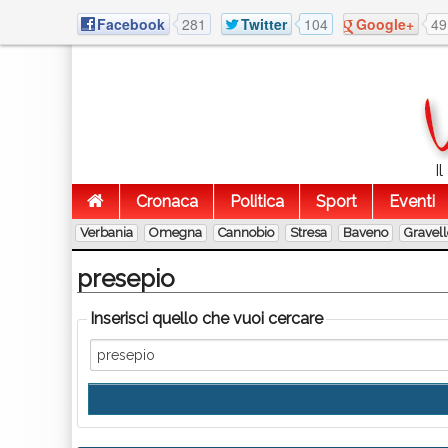
Facebook
281
Twitter
104
Google+
49
I
Cronaca
Politica
Sport
Eventi
Verbania
Omegna
Cannobio
Stresa
Baveno
Gravel
presepio
Inserisci quello che vuoi cercare