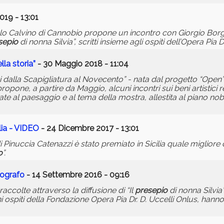
019 - 13:01
talo Calvino di Cannobio propone un incontro con Giorgio Borghi
sepio
di nonna Silvia”, scritti insieme agli ospiti dell’Opera Pia Dr
lla storia”
- 30 Maggio 2018 - 11:04
 dalla Scapigliatura al Novecento” - nata dal progetto “Open
one, a partire da Maggio, alcuni incontri sui beni artistici re
te al paesaggio e al tema della mostra, allestita al piano nobi
lia - VIDEO
- 24 Dicembre 2017 - 13:01
 Pinuccia Catenazzi è stato premiato in Sicilia quale migliore d
o
”.
diografo
- 14 Settembre 2016 - 09:16
 raccolte attraverso la diffusione di “Il
presepio
di nonna Silvia” 
i ospiti della Fondazione Opera Pia Dr. D. Uccelli Onlus, hanno