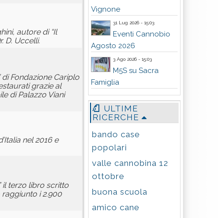
Vignone
31 Lug 2026 - 15:03
ni, autore di “Il
Eventi Cannobio
. D. Uccelli.
Agosto 2026
3 Ago 2026 - 15:03
M5S su Sacra
” di Fondazione Cariplo
Famiglia
staurati grazie al
le di Palazzo Viani
ULTIME
RICERCHE
bando case
’Italia nel 2016 e
popolari
valle cannobina 12
ottobre
il terzo libro scritto
buona scuola
 raggiunto i 2.900
amico cane