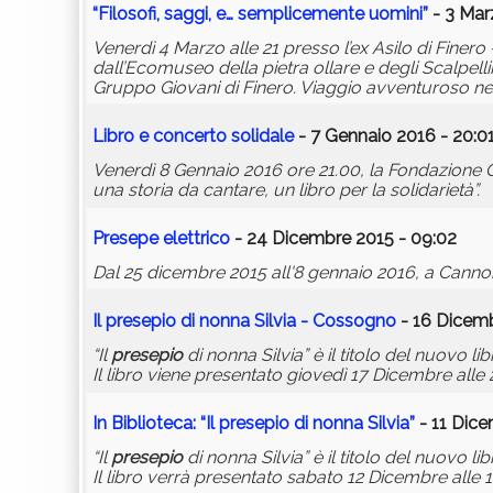
“Filosofi, saggi, e… semplicemente uomini”
- 3 Mar
Venerdì 4 Marzo alle 21 presso l’ex Asilo di Finero
dall’Ecomuseo della pietra ollare e degli Scalpell
Gruppo Giovani di Finero. Viaggio avventuroso ne
Libro e concerto solidale
- 7 Gennaio 2016 - 20:0
Venerdì 8 Gennaio 2016 ore 21.00, la Fondazione 
una storia da cantare, un libro per la solidarietà”.
Presepe elettrico
- 24 Dicembre 2015 - 09:02
Dal 25 dicembre 2015 all'8 gennaio 2016, a Cannob
Il
presepio
di nonna Silvia - Cossogno
- 16 Dicemb
“Il
presepio
di nonna Silvia” è il titolo del nuovo lib
Il libro viene presentato giovedì 17 Dicembre all
In Biblioteca: “Il
presepio
di nonna Silvia”
- 11 Dice
“Il
presepio
di nonna Silvia” è il titolo del nuovo lib
Il libro verrà presentato sabato 12 Dicembre alle 17