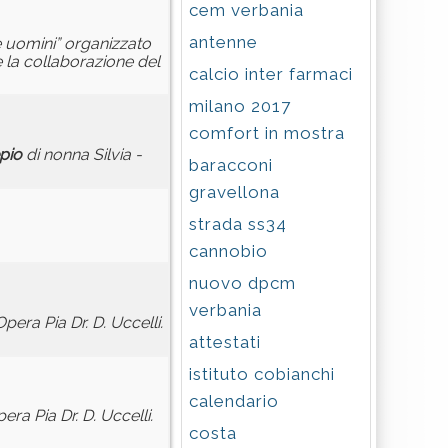
cem verbania
antenne
te uomini” organizzato
e la collaborazione del
calcio inter farmaci
milano 2017
comfort in mostra
pio
di nonna Silvia -
baracconi
gravellona
strada ss34
cannobio
nuovo dpcm
verbania
Opera Pia Dr. D. Uccelli.
attestati
istituto cobianchi
calendario
era Pia Dr. D. Uccelli.
costa