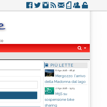
co
PIÙ LETTE
8 Ago 2026 - 08:30
Mergozzo: l'arrivo
della Madonna dal lago
2 Ago 2026 - 15:03
M5S su
sospensione bike
sharing