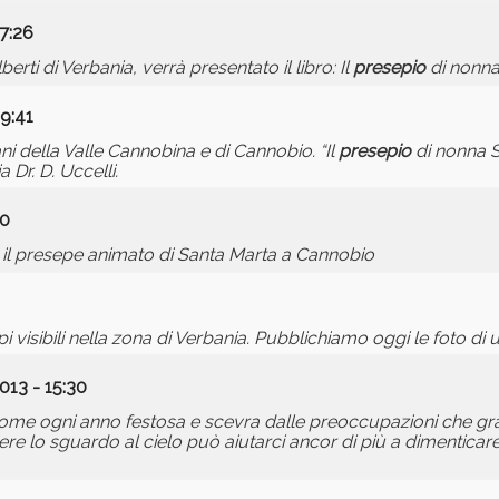
7:26
rti di Verbania, verrà presentato il libro: Il
presepio
di nonna 
9:41
iani della Valle Cannobina e di Cannobio. “Il
presepio
di nonna Sil
 Dr. D. Uccelli.
30
re il presepe animato di Santa Marta a Cannobio
i visibili nella zona di Verbania. Pubblichiamo oggi le foto di
013 - 15:30
, è, come ogni anno festosa e scevra dalle preoccupazioni che g
ere lo sguardo al cielo può aiutarci ancor di più a dimenticare