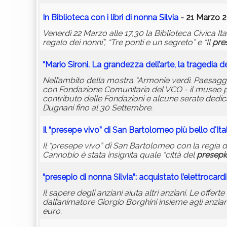
In Biblioteca con i libri di nonna Silvia
- 21 Marzo 2
Venerdì 22 Marzo alle 17,30 la Biblioteca Civica I
regalo dei nonni”, “Tre ponti e un segreto” e “Il
pre
“Mario Sironi. La grandezza dell’arte, la tragedia de
Nell’ambito della mostra “Armonie verdi. Paesaggi
con Fondazione Comunitaria del VCO - il museo prop
contributo delle Fondazioni e alcune serate dedica
Dugnani fino al 30 Settembre.
Il “presepe vivo” di San Bartolomeo più bello d'Ita
Il “presepe vivo” di San Bartolomeo con la regia di
Cannobio è stata insignita quale “città del
presepi
“
presepio
di nonna Silvia”: acquistato l’elettrocar
Il sapere degli anziani aiuta altri anziani. Le offerte
dall’animatore Giorgio Borghini insieme agli anzian
euro.