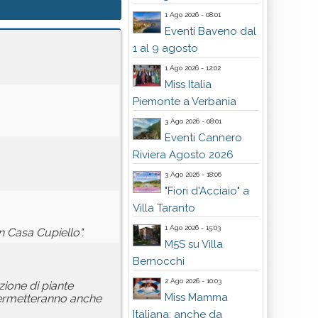
1 Ago 2026 - 08:01
Eventi Baveno dal
1 al 9 agosto
1 Ago 2026 - 12:02
Miss Italia
Piemonte a Verbania
3 Ago 2026 - 08:01
Eventi Cannero
Riviera Agosto 2026
3 Ago 2026 - 18:06
"Fiori d'Acciaio" a
Villa Taranto
1 Ago 2026 - 15:03
n Casa Cupiello".
M5S su Villa
Bernocchi
2 Ago 2026 - 10:03
zione di piante
Miss Mamma
 permetteranno anche
Italiana: anche da