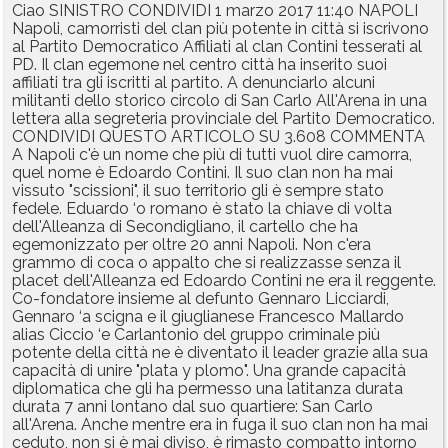
Ciao SINISTRO CONDIVIDI 1 marzo 2017 11:40 NAPOLI
Napoli, camorristi del clan più potente in città si iscrivono
al Partito Democratico Affiliati al clan Contini tesserati al
PD. Il clan egemone nel centro città ha inserito suoi
affiliati tra gli iscritti al partito. A denunciarlo alcuni
militanti dello storico circolo di San Carlo All'Arena in una
lettera alla segreteria provinciale del Partito Democratico.
CONDIVIDI QUESTO ARTICOLO SU 3.608 COMMENTA
A Napoli c'è un nome che più di tutti vuol dire camorra,
quel nome è Edoardo Contini. Il suo clan non ha mai
vissuto "scissioni", il suo territorio gli è sempre stato
fedele. Eduardo ‘o romano è stato la chiave di volta
dell'Alleanza di Secondigliano, il cartello che ha
egemonizzato per oltre 20 anni Napoli. Non c'era
grammo di coca o appalto che si realizzasse senza il
placet dell'Alleanza ed Edoardo Contini ne era il reggente.
Co-fondatore insieme al defunto Gennaro Licciardi,
Gennaro ‘a scigna e il giuglianese Francesco Mallardo
alias Ciccio ‘e Carlantonio del gruppo criminale più
potente della città ne è diventato il leader grazie alla sua
capacità di unire "plata y plomo". Una grande capacità
diplomatica che gli ha permesso una latitanza durata
durata 7 anni lontano dal suo quartiere: San Carlo
all'Arena. Anche mentre era in fuga il suo clan non ha mai
ceduto, non si è mai diviso, è rimasto compatto intorno