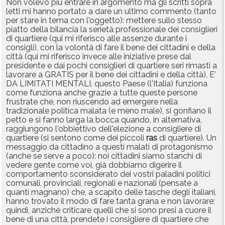
Non volevo più entrare in argomento ma gli scritti sopra
letti mi hanno portato a dare un ultimo commento (tanto
per stare in tema con l'oggetto): mettere sullo stesso
piatto della bilancia la serietà professionale dei consiglieri
di quartiere (qui mi riferisco alle assenze durante i
consigli), con la volontà di fare il bene dei cittadini e della
città (qui mi riferisco invece alle iniziative prese dal
presidente e dai pochi consiglieri di quartiere seri rimasti a
lavorare a GRATIS per il bene dei cittadini e della città), E'
DA LIMITATI MENTALI. questo Paese (l'Italia) funziona
come funziona anche grazie a tutte queste persone
frustrate che, non riuscendo ad emergere nella
tradizionale politica malata (e meno male), si gonfiano il
petto e si fanno larga la bocca quando, in alternativa,
raggiungono l'obbiettivo dell'elezione a consigliere di
quartiere (si sentono come dei piccoli
ras
di quartiere). Un
messaggio da cittadino a questi malati di protagonismo
(anche se serve a poco): noi cittadini siamo stanchi di
vedere gente come voi, già dobbiamo digerire il
comportamento sconsiderato dei vostri paladini politici
comunali, provinciali, regionali e nazionali (pensate a
quanti magnano) che, a scapito delle tasche degli italiani,
hanno trovato il modo di fare tanta grana e non lavorare;
quindi, anzichè criticare quelli che si sono presi a cuore il
bene di una città, prendete i consigliere di quartiere che