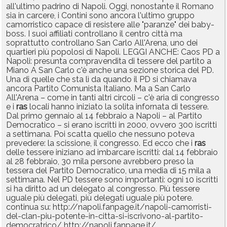
all'ultimo padrino di Napoli. Oggi, nonostante il Romano
sia in carcere, i Contini sono ancora l'ultimo gruppo
camorristico capace di resistere alle "paranze" dei baby-
boss. I suoi affiliati controllano il centro città ma
soprattutto controllano San Carlo All'Arena, uno dei
quartieri più popolosi di Napoli. LEGGI ANCHE: Caos PD a
Napoli: presunta compravendita di tessere del partito a
Miano A San Carlo c'è anche una sezione storica del PD.
Una di quelle che sta lì da quando il PD si chiamava
ancora Partito Comunista Italiano. Ma a San Carlo
All'Arena – come in tanti altri circoli – c'è aria di congresso
e i
ras
locali hanno iniziato la solita infornata di tessere.
Dal primo gennaio al 14 febbraio a Napoli – al Partito
Democratico – si erano iscritti in 2000, ovvero 300 iscritti
a settimana. Poi scatta quello che nessuno poteva
prevedere: la scissione, il congresso. Ed ecco che i
ras
delle tessere iniziano ad imbarcare iscritti: dal 14 febbraio
al 28 febbraio, 30 mila persone avrebbero preso la
tessera del Partito Democratico, una media di 15 mila a
settimana. Nel PD tessere sono importanti: ogni 10 iscritti
si ha diritto ad un delegato al congresso. Più tessere
uguale più delegati, più delegati uguale più potere.
continua su: http://napoli.fanpage.it/napoli-camorristi-
del-clan-piu-potente-in-citta-si-iscrivono-al-partito-
democratrico/ http://napoli.fanpage.it/