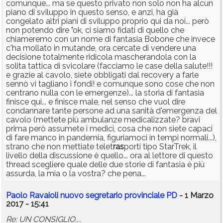
comunque... ma se questo privato non solo non ha alcun
piano di sviluppo in questo senso, e anzi, ha già
congelato altri piani di sviluppo proprio qui da noi... però
non potendo dire "ok, ci siamo fidati di quello che
chiameremo con un nome di fantasia Bobone che invece
c'ha mollato in mutande, ora cercate di vendere una
decisione totalmente ridicola mascherandola con la
solita tattica di svicolare (facciamo le case della salute!!!
e grazie al cavolo, siete obbligati dal recovery a farle
sennò vi tagliano i fondi! e comunque sono cose che non
centrano nulla con le emergenze)... la storia di fantasia
finisce qui... e finisce male, nel senso che vuol dire
condannare tante persone ad una sanità d'emergenza del
cavolo (mettete più ambulanze medicalizzate? bravi
prima però assumete i medici, cosa che non siete capaci
di fare manco in pandemia, figuriamoci in tempi normali...),
strano che non mettiate telet
ras
porti tipo StarTrek, il
livello della discussione è quello... ora al lettore di questo
thread scegliere quale delle due storie di fantasia è più
assurda, la mia o la vostra? che pena...
Paolo Ravaioli nuovo segretario provinciale PD
- 1 Marzo
2017 - 15:41
Re: UN CONSIGLIO....