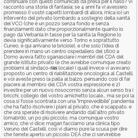
continuare con questi comunicati da presa per il naso? Vi
racconto una storia di fantasia: se 4 anni fa vi avessero
promesso (i vostri capetti lombardi di allora, mica io) un
intervento del privato lombardo a sostegno della sanità
del VCO (che è un pozzo senza fondo e senza
finanziamenti dato che proporzionalmente quanto io
pago da Verbania in tasse per la sanità la Regione lo
devia significativamente verso Torino e soprattutto
Cuneo, e qui arrivano le briciole), e che solo l'idea di
prendere in mano un centro ospedaliero del 1800 a
Domo aveva fatto sganasciare i membri del CDA del
grande istituto privato (e che avrebbe comunque creato
problemi al sindaco-
ras
locale) i quali invece vi avevano
proposto un centro di riabilitazione oncologica al Castelli,
e voi aveste preso la palla al balzo, pensando così di far
piacere al membro del CDA vostra espressione e 2)
investire per un nuovo nosocomio senza alcun senso tra i
bricchi, collegio del vostro amichetto locale... ma se poi la
cosa si fosse scontrata con una "imprevedibile" pandemia
che ha fatto riscrivere i piani al privato, che è scappato, e
che ora sperate di risolvere andando dall'altro privato
lomabrdo, un po più piccolo, ma comunque vostro
amico, che vi dice: magari facciamo una clinica tipo
Veruno del Castelli, così vi diamo pure la scusa per dire
che terrete aperto un piccolo DEA che ci servirebbe