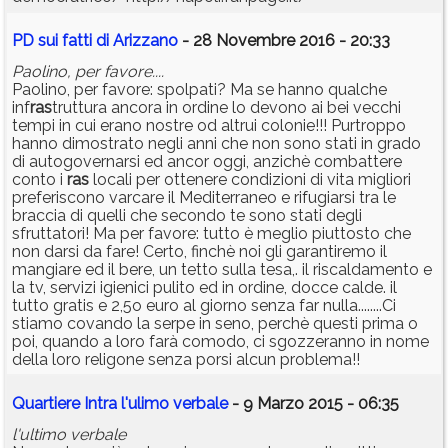
PD sui fatti di Arizzano
- 28 Novembre 2016 - 20:33
Paolino, per favore....
Paolino, per favore: spolpati? Ma se hanno qualche
inf
ras
truttura ancora in ordine lo devono ai bei vecchi
tempi in cui erano nostre od altrui colonie!!! Purtroppo
hanno dimostrato negli anni che non sono stati in grado
di autogovernarsi ed ancor oggi, anzichè combattere
conto i
ras
locali per ottenere condizioni di vita migliori
preferiscono varcare il Mediterraneo e rifugiarsi tra le
braccia di quelli che secondo te sono stati degli
sfruttatori! Ma per favore: tutto è meglio piuttosto che
non darsi da fare! Certo, finchè noi gli garantiremo il
mangiare ed il bere, un tetto sulla tesa,. il riscaldamento e
la tv, servizi igienici pulito ed in ordine, docce calde. il
tutto gratis e 2,5o euro al giorno senza far nulla........Ci
stiamo covando la serpe in seno, perchè questi prima o
poi, quando a loro farà comodo, ci sgozzeranno in nome
della loro religone senza porsi alcun problema!!
Quartiere Intra l'ulimo verbale
- 9 Marzo 2015 - 06:35
l'ultimo verbale