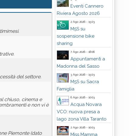
Eventi Cannero
Riviera Agosto 2026
2 Ago 2026 - 15:03
M5S su
timimesi.
sospensione bike
sharing
7 Ago 2026 - 18:06
rative.
Appuntamenti a
Madonna del Sasso
3 Ago 2026 - 15:03
essità del settore.
M5S su Sacra
Famiglia
6 Ago 2026 - 10:03
 al chiuso, cinema e
Acqua Novara
ssembramenti e non vi è
VCO: nuova presa a
lago zona Villa Taranto
2 Ago 2026 - 10:03
gione Piemonte (dato
Miss Mamma