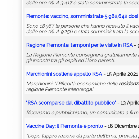
delle ore 18). A 3.417 è stata somministrata la se
Piemonte: vaccino, somministrate 5.982,642 dosi
Sono 18.967 le persone che hanno ricevuto il vacc
delle ore 18). A 9.256 è stata somministrata la s
Regione Piemonte: tamponi per le visite in RSA
- 
La Regione Piemonte consegnerà gratuitamente 
gli incontri tra gli ospiti ed i loro parenti.
Marchionini sostiene appello RSA
- 15 Aprile 2021
Marchionini: "Difficoltà economiche delle
residenz
regione Piemonte intervenga."
"RSA scomparse dal dibattito pubblico"
- 13 April
Riceviamo e pubblichiamo, un comunicato a firma 
Vaccine Day: il Piemonte è pronto
- 18 Dicembre 
“Dopo l’approvazione da parte dell’Ema, prevista p