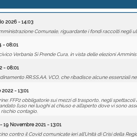
io 2026 - 14:03
inistrazione Comunale, riguardante i fondi raccolti negli ul
 - 08:01
ico Verbania Si Prende Cura, in vista delle elezioni Amminist
 - 08:01
inamento RR.SS.AA. VCO, che ribadisce alcune essenziali nec
e 2022 - 13:01
e: FFP2 obbligatorie sui mezzi di trasporto, negli spettacoli
omandato l’uso nei luoghi al chiuso e all’aperto dove vi sono a
 rischio contagio.
- 19 Novembre 2021 - 13:01
no contro il Covid comunicate ieri all’Unità di Crisi della Re