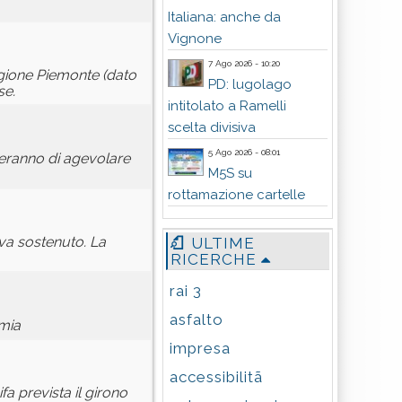
Italiana: anche da
Vignone
7 Ago 2026 - 10:20
egione Piemonte (dato
PD: lugolago
se.
intitolato a Ramelli
scelta divisiva
5 Ago 2026 - 08:01
teranno di agevolare
M5S su
rottamazione cartelle
 va sostenuto. La
ULTIME
RICERCHE
rai 3
asfalto
emia
impresa
accessibilitã
a prevista il girono