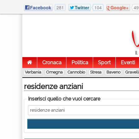
Facebook
281
Twitter
104
Google+
49
I
Cronaca
Politica
Sport
Eventi
Verbania
Omegna
Cannobio
Stresa
Baveno
Gravel
residenze anziani
Inserisci quello che vuoi cercare