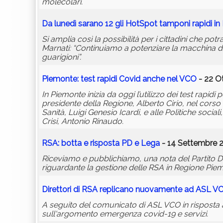
molecolari.
Da lunedì sarano 12 gli HotSpot tamponi rapidi i
Si amplia così la possibilità per i cittadini che po
Marnati: “Continuiamo a potenziare la macchina dei
guarigioni”.
Piemonte: test rapidi Covid anche nel VCO
- 22 O
In Piemonte inizia da oggi l’utilizzo dei test rapidi
presidente della Regione, Alberto Cirio, nel cors
Sanità, Luigi Genesio Icardi, e alle Politiche socia
Crisi, Antonio Rinaudo.
RSA: botta e risposta PD e Lega
- 14 Settembre 2
Riceviamo e pubblichiamo, una nota del Partito D
riguardante la gestione delle RSA in Regione Pie
Direttori di RSA replicano nuovamente ad ASL V
A seguito del comunicato di ASL VCO in risposta a q
sull'argomento emergenza covid-19 e servizi.