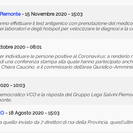
n Piemonte
- 15 Novembre 2020 - 15:03
tranno effettuare il test antigenico con prenotazione del medico 
 laboratori e degli hotspot per velocizzare le diagnosi e la ce
ttobre 2020 - 08:01
 per individuare le persone positive al Coronavirus: a renderlo n
o di una conferenza stampa alla quale hanno partecipato anche 
li, Chiara Caucino, e il commissario dell’area Giuridico-Amminist
020 - 10:03
emocratico VCO e la risposta del Gruppo Lega Salvini Piemont
monte.
CO
- 18 Agosto 2020 - 15:03
uello inviato da 7 direttori di rsa della Provincia, quest'ulti