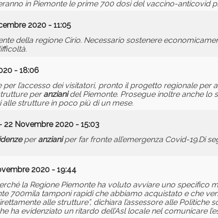
eranno in Piemonte le prime 700 dosi del vaccino-anticovid pro
cembre 2020 - 11:05
idente della regione Cirio. Necessario sostenere economicame
ficoltà.
020 - 18:06
 per l’accesso dei visitatori, pronto il progetto regionale per
strutture per
anziani
del Piemonte. Prosegue inoltre anche lo s
i alle strutture in poco più di un mese.
- 22 Novembre 2020 - 15:03
idenze
per
anziani
per far fronte all’emergenza Covid-19.Di seg
ovembre 2020 - 19:44
 perché la Regione Piemonte ha voluto avviare uno specifico 
te 700mila tamponi rapidi che abbiamo acquistato e che ve
rettamente alle strutture”, dichiara l’assessore alle Politiche s
ha evidenziato un ritardo dell’Asl locale nel comunicare l’e