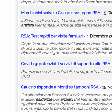
dopo, è stato annunciato che il 27 dicembre arriv
Marchionini scrive a Cirio per sostegno RSA
- 5 Di
Il Sindaco di Verbania Marchionini scrive al Pres
anziani
Piemontesi. Anche quella verbanese è in dif
RSA: Test rapidi per visite familiari
- 4 Dicembre 2
Dopo la nuova circolare del Ministero della Salute
di una iniziativa che riporta il valore umano nelle 
dipendenti: quasi 300 mila test antigenici distribuit
Covid 19: potenziati i servizi di supporto alle RSA
Potenziati i servizi territoriali e di supporto alle
res
VCO.
Caucino risponde a Monti su tamponi RSA
- 15 N
“La situazione di Baveno è il chiaro esempio del
e delle
residenze
per
anziani
del Piemonte median
15 giorni dalla nostra Protezione civile regionale di
commentando le parole del sindaco di Baveno, che 