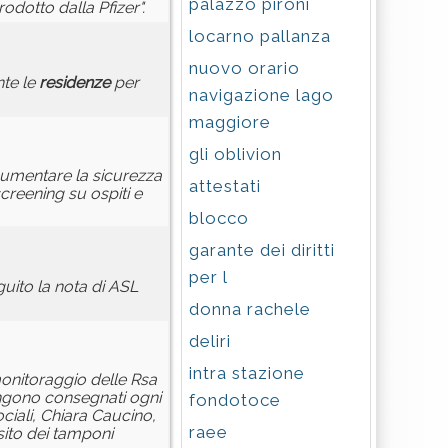
palazzo pironi
dotto dalla Pfizer".
locarno pallanza
nuovo orario
nte le
residenze
per
navigazione lago
maggiore
gli oblivion
 aumentare la sicurezza
attestati
creening su ospiti e
blocco
garante dei diritti
per l
uito la nota di ASL
donna rachele
deliri
intra stazione
monitoraggio delle Rsa
ngono consegnati ogni
fondotoce
ociali, Chiara Caucino,
raee
sito dei tamponi