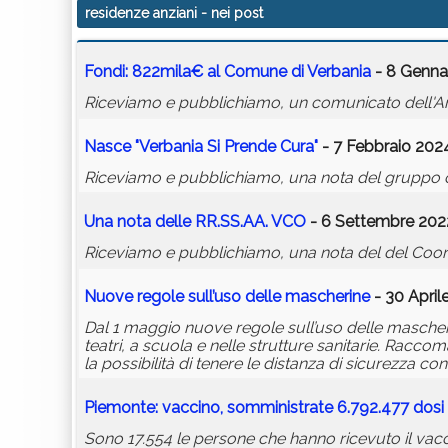
residenze anziani
- nei post
Fondi: 822mila€ al Comune di Verbania
- 8 Genna
Riceviamo e pubblichiamo, un comunicato dell'Amm
Nasce "Verbania Si Prende Cura"
- 7 Febbraio 2024
Riceviamo e pubblichiamo, una nota del gruppo civ
Una nota delle RR.SS.AA. VCO
- 6 Settembre 2022
Riceviamo e pubblichiamo, una nota del del Coord
Nuove regole sull’uso delle mascherine
- 30 April
Dal 1 maggio nuove regole sull’uso delle mascherin
teatri, a scuola e nelle strutture sanitarie. Racc
la possibilità di tenere le distanza di sicurezza con
Piemonte: vaccino, somministrate 6.792.477 dosi
Sono 17.554 le persone che hanno ricevuto il vacci