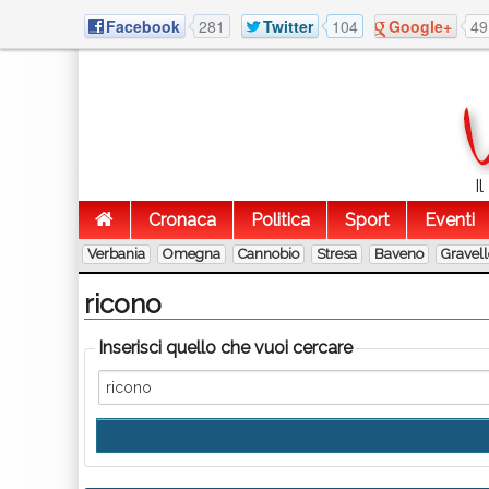
Facebook
281
Twitter
104
Google+
49
I
Cronaca
Politica
Sport
Eventi
Verbania
Omegna
Cannobio
Stresa
Baveno
Gravel
ricono
Inserisci quello che vuoi cercare