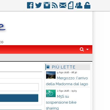
co
PIÙ LETTE
9 Ago 2026 - 08:30
Mergozzo: l'arrivo
della Madonna dal lago
2 Ago 2026 - 15:03
M5S su
sospensione bike
sharing