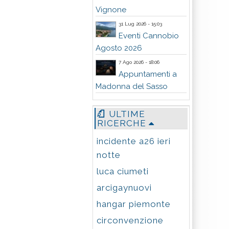
Vignone
31 Lug 2026 - 15:03
Eventi Cannobio
Agosto 2026
7 Ago 2026 - 18:06
Appuntamenti a
Madonna del Sasso
ULTIME
RICERCHE
incidente a26 ieri
notte
luca ciumeti
arcigaynuovi
hangar piemonte
circonvenzione