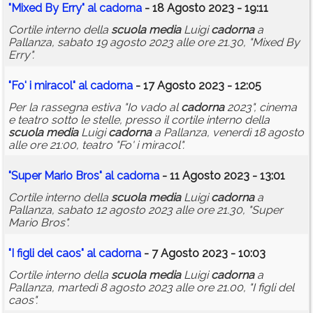
"Mixed By Erry" al
cadorna
- 18 Agosto 2023 - 19:11
Cortile interno della
scuola
media
Luigi
cadorna
a
Pallanza, sabato 19 agosto 2023 alle ore 21.30, "Mixed By
Erry".
"Fo' i miracol" al
cadorna
- 17 Agosto 2023 - 12:05
Per la rassegna estiva "Io vado al
cadorna
2023", cinema
e teatro sotto le stelle, presso il cortile interno della
scuola
media
Luigi
cadorna
a Pallanza, venerdì 18 agosto
alle ore 21:00, teatro "Fo' i miracol".
"Super Mario Bros" al
cadorna
- 11 Agosto 2023 - 13:01
Cortile interno della
scuola
media
Luigi
cadorna
a
Pallanza, sabato 12 agosto 2023 alle ore 21.30, "Super
Mario Bros".
"I figli del caos" al
cadorna
- 7 Agosto 2023 - 10:03
Cortile interno della
scuola
media
Luigi
cadorna
a
Pallanza, martedì 8 agosto 2023 alle ore 21.00, "I figli del
caos".