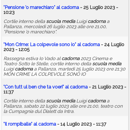
"Pensione 'o marechiaro" al
cadorna
- 25 Luglio 2023 -
10:23
Cortile interno della
scuola
media
Luigi
cadorna
a
Pallanza, mercoledì 26 luglio 2023 alle ore 21.00,
"Pensione 'o marechiaro".
"Mon Crime: La colpevole sono io" al
cadorna
- 24 Luglio
2023 - 12:05
Rassegna estiva Io Vado al
cadorna
2023 Cinema e
Teatro Sotto le Stelle, cortile interno della
scuola
media
Luigi
cadorna
a Pallanza, martedì 25 luglio 2023 ore 21:30
MON CRIME LA COLPEVOLE SONO IO
"Con tutt ul ben che ta voeri" al
cadorna
- 21 Luglio 2023 -
11:37
Cortile interno della
scuola
media
Luigi
cadorna
a
Pallanza, sabato 22 luglio 2023 alle ore 21.00, teatro con
la Cumpagnia dul Dialett da Intra.
"Il rompiballe" al
cadorna
- 14 Luglio 2023 - 11:37