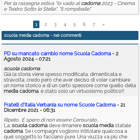
Per la rassegna estiva "Io vado al
cadorna
2023 - Cinema
e Teatro Sotto le Stelle", "Il rompiballe".
1
2
3
4
5
6
7
»
scuola media cadorna
- nei commenti
PD su mancato cambio nome Scuola Cadorna
- 2
Agosto 2024 - 07:21
scuola
cadorna
Già la storia viene spesso modificata, dimenticata e
stravolta, credo però che aver deciso di voler cambiare
un nome storico e di un certo spessore come quello della
media
cadorna
, è stato solo un virtuosismo politico!!
Fratelli d'Italia Verbania su nome Scuole Cadorna
- 21
Dicembre 2021 - 06:31
Ripeto.. E spero di non essere Censurato..
La,
scuola
cadorna
deve rimanere
scuola
media
statale
cadorna
. Se i compagni vogliono intitolare qualcosa a
quel soggetto lo facciano pure. Una viuzza va più che