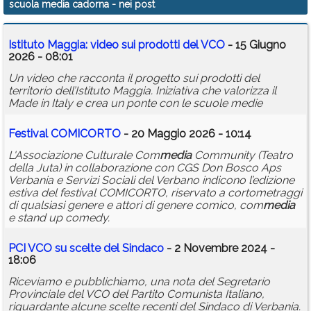
scuola media cadorna
- nei post
Calendario
Istituto Maggia: video sui prodotti del VCO
- 15 Giugno
Annunci
2026 - 08:01
Un video che racconta il progetto sui prodotti del
territorio dell’Istituto Maggia. Iniziativa che valorizza il
Made in Italy e crea un ponte con le scuole medie
Festival COMICORTO
- 20 Maggio 2026 - 10:14
L'Associazione Culturale Com
media
Community (Teatro
della Juta) in collaborazione con CGS Don Bosco Aps
Verbania e Servizi Sociali del Verbano indicono l’edizione
estiva del festival COMICORTO, riservato a cortometraggi
di qualsiasi genere e attori di genere comico, com
media
e stand up comedy.
PCI VCO su scelte del Sindaco
- 2 Novembre 2024 -
18:06
Riceviamo e pubblichiamo, una nota del Segretario
Provinciale del VCO del Partito Comunista Italiano,
riguardante alcune scelte recenti del Sindaco di Verbania.