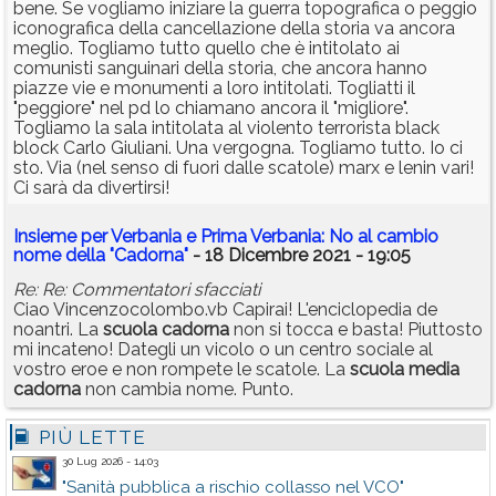
bene. Se vogliamo iniziare la guerra topografica o peggio
iconografica della cancellazione della storia va ancora
meglio. Togliamo tutto quello che è intitolato ai
comunisti sanguinari della storia, che ancora hanno
piazze vie e monumenti a loro intitolati. Togliatti il
"peggiore" nel pd lo chiamano ancora il "migliore".
Togliamo la sala intitolata al violento terrorista black
block Carlo Giuliani. Una vergogna. Togliamo tutto. Io ci
sto. Via (nel senso di fuori dalle scatole) marx e lenin vari!
Ci sarà da divertirsi!
Insieme per Verbania e Prima Verbania: No al cambio
nome della "Cadorna"
- 18 Dicembre 2021 - 19:05
Re: Re: Commentatori sfacciati
Ciao Vincenzocolombo.vb Capirai! L'enciclopedia de
noantri. La
scuola
cadorna
non si tocca e basta! Piuttosto
mi incateno! Dategli un vicolo o un centro sociale al
vostro eroe e non rompete le scatole. La
scuola
media
cadorna
non cambia nome. Punto.
PIÙ LETTE
30 Lug 2026 - 14:03
"Sanità pubblica a rischio collasso nel VCO"