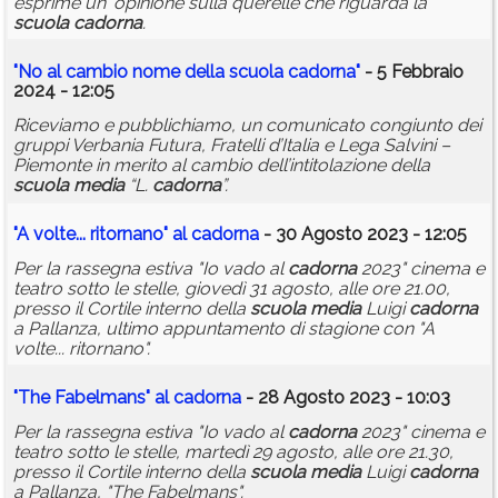
esprime un' opinione sulla querelle che riguarda la
scuola
cadorna
.
"No al cambio nome della
scuola
cadorna
"
- 5 Febbraio
2024 - 12:05
Riceviamo e pubblichiamo, un comunicato congiunto dei
gruppi Verbania Futura, Fratelli d’Italia e Lega Salvini –
Piemonte in merito al cambio dell’intitolazione della
scuola
media
“L.
cadorna
”.
"A volte... ritornano" al
cadorna
- 30 Agosto 2023 - 12:05
Per la rassegna estiva "Io vado al
cadorna
2023" cinema e
teatro sotto le stelle, giovedì 31 agosto, alle ore 21.00,
presso il Cortile interno della
scuola
media
Luigi
cadorna
a Pallanza, ultimo appuntamento di stagione con "A
volte... ritornano".
"The Fabelmans" al
cadorna
- 28 Agosto 2023 - 10:03
Per la rassegna estiva "Io vado al
cadorna
2023" cinema e
teatro sotto le stelle, martedì 29 agosto, alle ore 21.30,
presso il Cortile interno della
scuola
media
Luigi
cadorna
a Pallanza, "The Fabelmans".