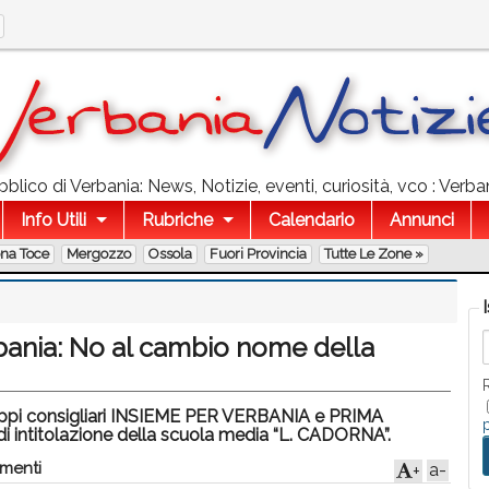
lico di Verbania: News, Notizie, eventi, curiosità, vco : Verban
Info Utili
Rubriche
Calendario
Annunci
ona Toce
Mergozzo
Ossola
Fuori Provincia
Tutte Le Zone »
bania: No al cambio nome della
uppi consigliari INSIEME PER VERBANIA e PRIMA
i intitolazione della scuola media “L. CADORNA”.
menti
a-
+