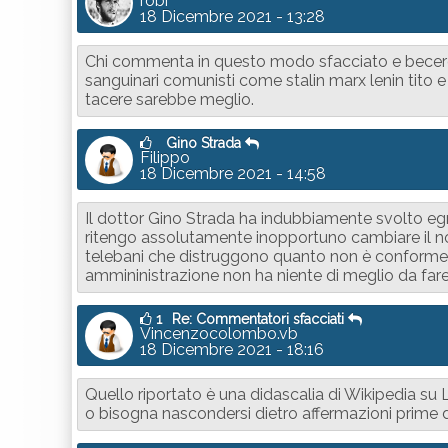
robi
18 Dicembre 2021 - 13:28
Chi commenta in questo modo sfacciato e becero n
sanguinari comunisti come stalin marx lenin tito 
tacere sarebbe meglio.
Gino Strada
Filippo
18 Dicembre 2021 - 14:58
Il dottor Gino Strada ha indubbiamente svolto e
ritengo assolutamente inopportuno cambiare il no
telebani che distruggono quanto non è conforme all
ammininistrazione non ha niente di meglio da far
1
Re: Commentatori sfacciati
Vincenzocolombo.vb
18 Dicembre 2021 - 18:16
Quello riportato è una didascalia di Wikipedia su
o bisogna nascondersi dietro affermazioni prime d