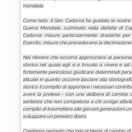
mondiale.
Come noto, il Gen. Cadorna ha guidato le nostre 
Guerra Mondiale, culminato nella disfatta di Cap
Cadorna misure particolarmente drastiche per i
Esercito, misure che prevedevano la decimazione d
Nel ritenere che occorra approcciarsi al personag
storico nel quale egli si è trovato a vivere e ad
fortemente pericoloso giudicare determinati person
attuale in quanto occorre lasciare alla storiograf
storico il compito di apportare i necessari contribut
avere la pretesa - con una delibera di cambio di 
sentenze che non competono a chi svolge attività 
compito di trasmettere alle giovani generazioni un 
sviluppare un pensiero libero.
Crediamo pertanto che tale richiesta di cambio di