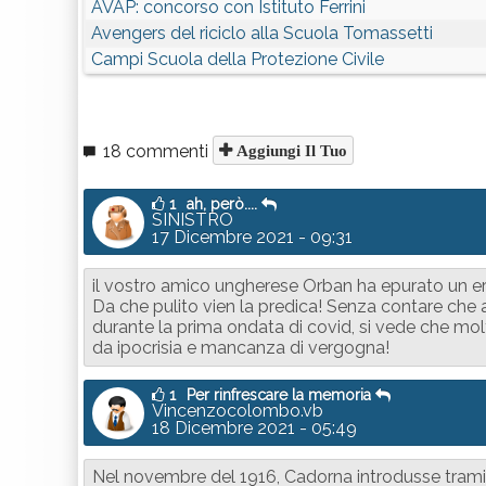
AVAP: concorso con Istituto Ferrini
Avengers del riciclo alla Scuola Tomassetti
Campi Scuola della Protezione Civile
18 commenti
Aggiungi Il Tuo
1
ah, però....
SINISTRO
17 Dicembre 2021 - 09:31
il vostro amico ungherese Orban ha epurato un ero
Da che pulito vien la predica! Senza contare che 
durante la prima ondata di covid, si vede che molt
da ipocrisia e mancanza di vergogna!
1
Per rinfrescare la memoria
Vincenzocolombo.vb
18 Dicembre 2021 - 05:49
Nel novembre del 1916, Cadorna introdusse tramite 