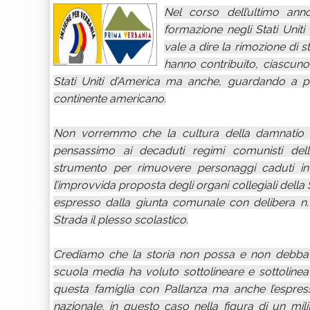
Nel corso dell’ultimo ann
formazione negli Stati Unit
vale a dire la rimozione di s
hanno contribuito, ciascuno
Stati Uniti d’America ma anche, guardando a 
continente americano.
Non vorremmo che la cultura della damnatio m
pensassimo ai decaduti regimi comunisti dell’
strumento per rimuovere personaggi caduti in
l’improvvida proposta degli organi collegiali della
espresso dalla giunta comunale con delibera n.
Strada il plesso scolastico.
Crediamo che la storia non possa e non debba es
scuola media ha voluto sottolineare e sottolinea 
questa famiglia con Pallanza ma anche l’espress
nazionale, in questo caso nella figura di un mili