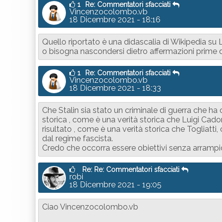
1
Re: Commentatori sfacciati
Vincenzocolombo.vb
18 Dicembre 2021 - 18:16
Quello riportato è una didascalia di Wikipedia su
o bisogna nascondersi dietro affermazioni prime d
1
Re: Commentatori sfacciati
Vincenzocolombo.vb
18 Dicembre 2021 - 18:33
Che Stalin sia stato un criminale di guerra che ha 
storica , come è una verità storica che Luigi Cad
risultato , come è una verità storica che Togliatti
dal regime fascista.
Credo che occorra essere obiettivi senza arrampica
Re: Re: Commentatori sfacciati
robi
18 Dicembre 2021 - 19:05
Ciao Vincenzocolombo.vb