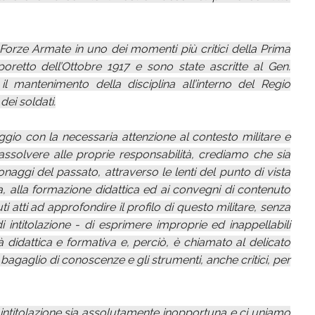
Forze Armate in uno dei momenti più critici della Prima
oretto dell’Ottobre 1917 e sono state ascritte al Gen.
l mantenimento della disciplina all’interno del Regio
ei soldati.
gio con la necessaria attenzione al contesto militare e
 assolvere alle proprie responsabilità, crediamo che sia
aggi del passato, attraverso le lenti del punto di vista
ia, alla formazione didattica ed ai convegni di contenuto
i atti ad approfondire il profilo di questo militare, senza
intitolazione - di esprimere improprie ed inappellabili
didattica e formativa e, perciò, è chiamato al delicato
bagaglio di conoscenze e gli strumenti, anche critici, per
 intitolazione sia assolutamente inopportuna e ci uniamo