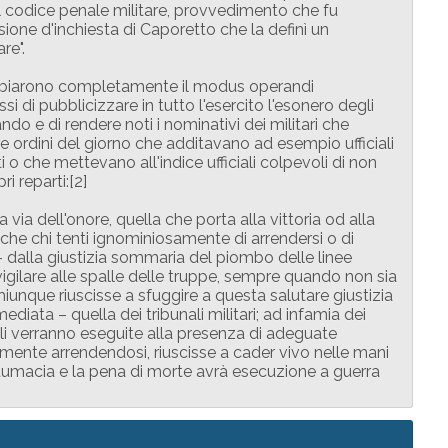
 codice penale militare, provvedimento che fu
ne d'inchiesta di Caporetto che la definì un
re".
cambiarono completamente il modus operandi
assi di pubblicizzare in tutto l'esercito l'esonero degli
ndo e di rendere noti i nominativi dei militari che
re ordini del giorno che additavano ad esempio ufficiali
o che mettevano all'indice ufficiali colpevoli di non
i reparti:[2]
a via dell'onore, quella che porta alla vittoria od alla
che chi tenti ignominiosamente di arrendersi o di
– dalla giustizia sommaria del piombo delle linee
i vigilare alle spalle delle truppe, sempre quando non sia
chiunque riuscisse a sfuggire a questa salutare giustizia
iata – quella dei tribunali militari; ad infamia dei
tali verranno eseguite alla presenza di adeguate
amente arrendendosi, riuscisse a cader vivo nelle mani
tumacia e la pena di morte avrà esecuzione a guerra