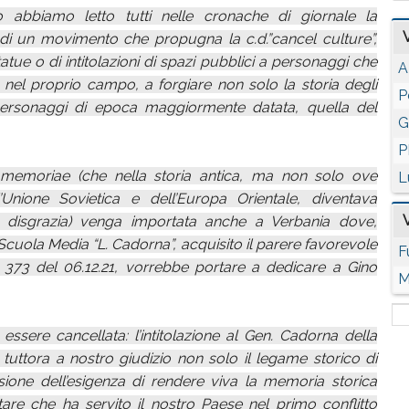
o abbiamo letto tutti nelle cronache di giornale la
i di un movimento che propugna la c.d.”cancel culture”,
tatue o di intitolazioni di spazi pubblici a personaggi che
A
 nel proprio campo, a forgiare non solo la storia degli
P
personaggi di epoca maggiormente datata, quella del
G
P
emoriae (che nella storia antica, ma non solo ove
L
Unione Sovietica e dell’Europa Orientale, diventava
 disgrazia) venga importata anche a Verbania dove,
 Scuola Media “L. Cadorna”, acquisito il parere favorevole
F
 373 del 06.12.21, vorrebbe portare a dedicare a Gino
M
sere cancellata: l’intitolazione al Gen. Cadorna della
tuttora a nostro giudizio non solo il legame storico di
ione dell’esigenza di rendere viva la memoria storica
tare che ha servito il nostro Paese nel primo conflitto