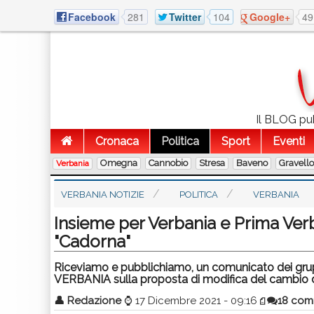
Facebook
281
Twitter
104
Google+
49
Il BLOG pubb
Cronaca
Politica
Sport
Eventi
Omegna
Cannobio
Stresa
Baveno
Gravell
Verbania
VERBANIA NOTIZIE
POLITICA
VERBANIA
Insieme per Verbania e Prima Ver
"Cadorna"
Riceviamo e pubblichiamo, un comunicato dei gr
VERBANIA sulla proposta di modifica del cambio d
👤
Redazione
⌚
17 Dicembre 2021 - 09:16
18 com