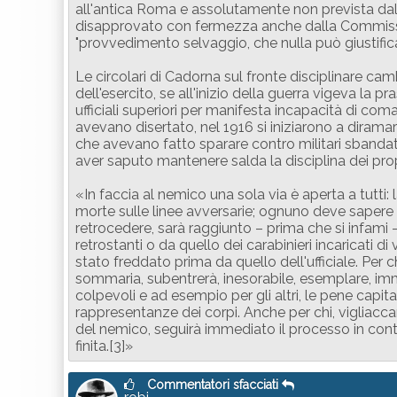
all'antica Roma e assolutamente non prevista dal
disapprovato con fermezza anche dalla Commissio
"provvedimento selvaggio, che nulla può giustifica
Le circolari di Cadorna sul fronte disciplinare 
dell'esercito, se all'inizio della guerra vigeva la pr
ufficiali superiori per manifesta incapacità di coma
avevano disertato, nel 1916 si iniziarono a dirama
che avevano fatto sparare contro militari sbandati 
aver saputo mantenere salda la disciplina dei propr
«In faccia al nemico una sola via è aperta a tutti: l
morte sulle linee avversarie; ognuno deve sapere 
retrocedere, sarà raggiunto – prima che si infami 
retrostanti o da quello dei carabinieri incaricati d
stato freddato prima da quello dell'ufficiale. Per 
sommaria, subentrerà, inesorabile, esemplare, immed
colpevoli e ad esempio per gli altri, le pene capi
rappresentanze dei corpi. Anche per chi, vigliacc
del nemico, seguirà immediato il processo in con
finita.[3]»
Commentatori sfacciati