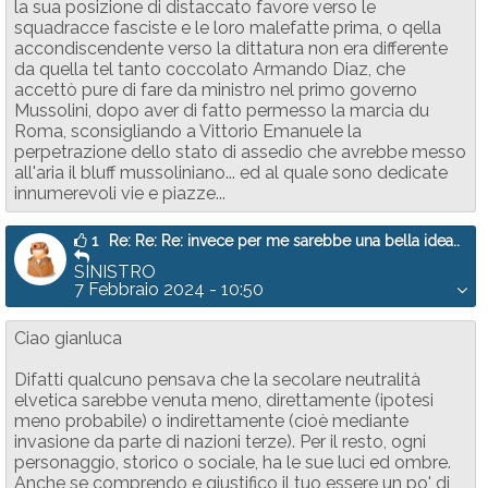
la sua posizione di distaccato favore verso le
squadracce fasciste e le loro malefatte prima, o qella
accondiscendente verso la dittatura non era differente
da quella tel tanto coccolato Armando Diaz, che
accettò pure di fare da ministro nel primo governo
Mussolini, dopo aver di fatto permesso la marcia du
Roma, sconsigliando a Vittorio Emanuele la
perpetrazione dello stato di assedio che avrebbe messo
all'aria il bluff mussoliniano... ed al quale sono dedicate
innumerevoli vie e piazze...
1
Re: Re: Re: invece per me sarebbe una bella idea..
SINISTRO
7 Febbraio 2024 - 10:50
Ciao gianluca
Difatti qualcuno pensava che la secolare neutralità
elvetica sarebbe venuta meno, direttamente (ipotesi
meno probabile) o indirettamente (cioè mediante
invasione da parte di nazioni terze). Per il resto, ogni
personaggio, storico o sociale, ha le sue luci ed ombre.
Anche se comprendo e giustifico il tuo essere un po' di