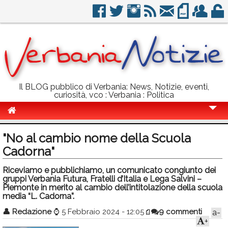
Il BLOG pubblico di Verbania: News, Notizie, eventi,
curiosità, vco : Verbania : Politica
Cronaca
"No al cambio nome della Scuola
Politica
Cadorna"
Sport
Riceviamo e pubblichiamo, un comunicato congiunto dei
gruppi Verbania Futura, Fratelli d’Italia e Lega Salvini –
Eventi
Piemonte in merito al cambio dell’intitolazione della scuola
media “L. Cadorna”.
Info Utili
👤
Redazione
⌚
5 Febbraio 2024 - 12:05
9 commenti
a-
+
Rubriche