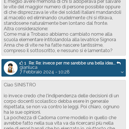
È meglio avere memoria di chi si adoperava per salvare
le vite del maggior numero di persone possibile oppure
di che disprezzava le vite dei soldati italiani mandandoli
al macello ed eliminando crudelmente chi si ritirava,
standosene naturalmente ben lontano dal fronte.
Altra considerazione:
Come mai a Trobaso abbiamo cambiato nome alla
scuola elementare intitolandola alla levatrice Signora
Anna che di vite ne ha fatte nascere tantissime,
compreso il sottoscritto, e nessuno si è lamentato?
1
Re: Re: invece per me sarebbe una bella idea...
gianluca
7 Febbraio 2024 - 10:28
Ciao SINISTRO
io invece credo che l'indipendenza delle decisioni di un
corpo docenti scolastico debba esere in generale
rispettata, se non va contro le leggi. Poi chiaro, ognuno
ha le sue opinioni.
La pochezza di Cadorna come modello in quello che
avrebbe fatto nella sua vita va da ricercarsi più nella
serie di errori banali che ho elenzato io, piuttosto che