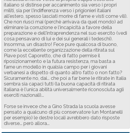
italiano si distinse per accanimento sia verso i propri
militi, sia per l'indifferenza verso i prigionieri italiani
all'estero, spesso lasciati morire di fame e visti come vili).
Che non riuscì mai (perchè arrivava da quel mondo) ad
eliminare la corruzione e l'incapicità a favore della
preparazione e dell'intraprendenza nel suo esercito (vedi
cosa pensavano di lui e dei sui generali i tedeschi).
Insomma, un disastro! Fece pure qualcosa di buono,
come la eccellente organizzazione della ritirata sul
Piave post Caporetto, che di fatto permise il
riposizionamento e la futura resistenza, ma basta a
farne un modello in qualsia campo per i giovani
verbanesi a dispetto di quanto altro fatto o non fatto?
Sicuramente no, dai... che poi a far bene le ritirate in Italia
sembra sia capaci tutti (la buona capacità di ritirata
italiana è l'unica abilità universalmente riconosciuta agli
eserciti nazionali)...
Forse se invece che a Gino Strada la scuola avesse
pensato a qualcuno di più conservatore (un Montanelli
per esempio) le destre locali avrebbero dato risposte
diverse... però allora...