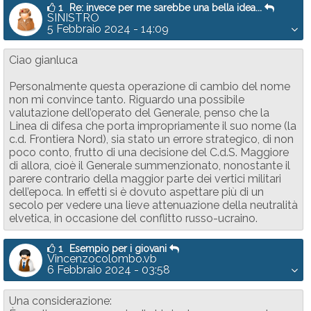
1
Re: invece per me sarebbe una bella idea...
SINISTRO
5 Febbraio 2024 - 14:09
Ciao gianluca
Personalmente questa operazione di cambio del nome
non mi convince tanto. Riguardo una possibile
valutazione dell’operato del Generale, penso che la
Linea di difesa che porta impropriamente il suo nome (la
c.d. Frontiera Nord), sia stato un errore strategico, di non
poco conto, frutto di una decisione del C.d.S. Maggiore
di allora, cioè il Generale summenzionato, nonostante il
parere contrario della maggior parte dei vertici militari
dell’epoca. In effetti si è dovuto aspettare più di un
secolo per vedere una lieve attenuazione della neutralità
elvetica, in occasione del conflitto russo-ucraino.
1
Esempio per i giovani
Vincenzocolombo.vb
6 Febbraio 2024 - 03:58
Una considerazione: