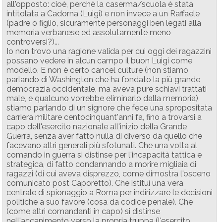
all'opposto: cioè, perchè la caserma/scuola è stata
intitolata a Cadorna (Luigi) e non invece a un Raffaele
(padre o figlio, sicuramente personaggi ben legati alla
memoria verbanese ed assolutamente meno
controversi?)...
Io non trovo una ragione valida per cui oggi dei ragazzini
possano vedere in alcun campo il buon Luigi come
modello. E non è certo cancel culture (non stiamo
parlando di Washington che ha fondato la più grande
democrazia occidentale, ma aveva pure schiavi trattati
male, e qualcuno vorrebbe eliminarlo dalla memoria),
stiamo parlando di un signore che fece una spropositata
carriera militare centocinquant'anni fa, fino a trovarsi a
capo dell'esercito nazionale all'inizio della Grande
Guerra, senza aver fatto nulla di diverso da quello che
facevano altri generali più sfotunati. Che una volta al
comando in guerra si distinse per l'incapacità tattica e
strategica, di fatto condannando a morire migliaia di
ragazzi (di cui aveva disprezzo, come dimostra l'osceno
comunicato post Caporetto). Che istituì una vera
centrale di spionaggio a Roma per indirizzare le decisioni
politiche a suo favore (cosa da codice penale). Che
(come altri comandanti in capo) si distinse
nell'accanimento verso la propria truppa (l'esercito