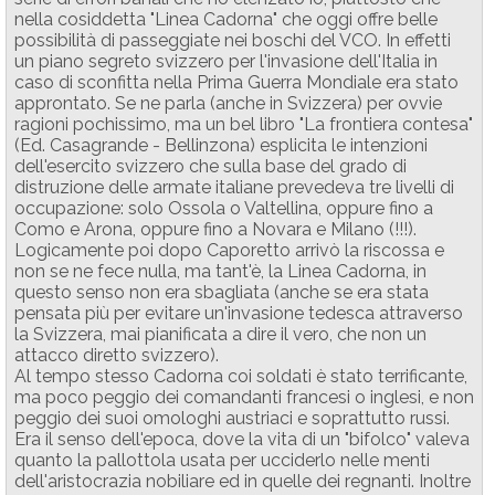
nella cosiddetta "Linea Cadorna" che oggi offre belle
possibilità di passeggiate nei boschi del VCO. In effetti
un piano segreto svizzero per l'invasione dell'Italia in
caso di sconfitta nella Prima Guerra Mondiale era stato
approntato. Se ne parla (anche in Svizzera) per ovvie
ragioni pochissimo, ma un bel libro "La frontiera contesa"
(Ed. Casagrande - Bellinzona) esplicita le intenzioni
dell'esercito svizzero che sulla base del grado di
distruzione delle armate italiane prevedeva tre livelli di
occupazione: solo Ossola o Valtellina, oppure fino a
Como e Arona, oppure fino a Novara e Milano (!!!).
Logicamente poi dopo Caporetto arrivò la riscossa e
non se ne fece nulla, ma tant'è, la Linea Cadorna, in
questo senso non era sbagliata (anche se era stata
pensata più per evitare un'invasione tedesca attraverso
la Svizzera, mai pianificata a dire il vero, che non un
attacco diretto svizzero).
Al tempo stesso Cadorna coi soldati è stato terrificante,
ma poco peggio dei comandanti francesi o inglesi, e non
peggio dei suoi omologhi austriaci e soprattutto russi.
Era il senso dell'epoca, dove la vita di un "bifolco" valeva
quanto la pallottola usata per ucciderlo nelle menti
dell'aristocrazia nobiliare ed in quelle dei regnanti. Inoltre