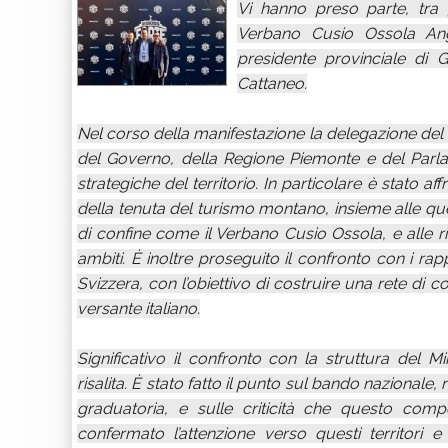
Vi hanno preso parte, tra gli
Verbano Cusio Ossola Angel
presidente provinciale di G
Cattaneo.
Nel corso della manifestazione la delegazione del
del Governo, della Regione Piemonte e del Parla
strategiche del territorio. In particolare è stato aff
della tenuta del turismo montano, insieme alle quest
di confine come il Verbano Cusio Ossola, e alle
ambiti. È inoltre proseguito il confronto con i rapp
Svizzera, con l’obiettivo di costruire una rete di
versante italiano.
Significativo il confronto con la struttura del M
risalita. È stato fatto il punto sul bando nazionale, 
graduatoria, e sulle criticità che questo compor
confermato l’attenzione verso questi territori e