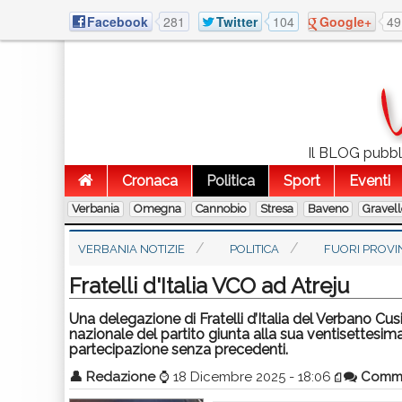
Facebook
281
Twitter
104
Google+
49
Il BLOG pubblic
Cronaca
Politica
Sport
Eventi
Verbania
Omegna
Cannobio
Stresa
Baveno
Gravel
VERBANIA NOTIZIE
POLITICA
FUORI PROVI
Fratelli d'Italia VCO ad Atreju
Una delegazione di Fratelli d’Italia del Verbano Cu
nazionale del partito giunta alla sua ventisettesim
partecipazione senza precedenti.
👤
Redazione
⌚
18 Dicembre 2025 - 18:06
Comm