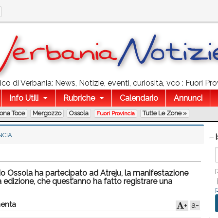
o di Verbania: News, Notizie, eventi, curiosità, vco : Fuori Prov
Info Utili
Rubriche
Calendario
Annunci
lona Toce
Mergozzo
Ossola
Tutte Le Zone »
Fuori Provincia
NCIA
sio Ossola ha partecipato ad Atreju, la manifestazione
a edizione, che quest’anno ha fatto registrare una
enta
a-
+