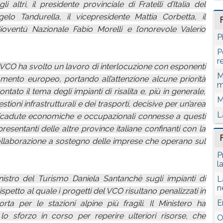
 altri, il presidente provinciale di Fratelli d’Italia del
o Tandurella, il vicepresidente Mattia Corbetta, il
ioventù Nazionale Fabio Morelli e l’onorevole Valerio
P
P
r
 VCO ha svolto un lavoro di interlocuzione con esponenti
M
mento europeo, portando all’attenzione alcune priorità
m
rontato il tema degli impianti di risalita e, più in generale,
M
ioni infrastrutturali e dei trasporti, decisive per un’area
L
 ricadute economiche e occupazionali connesse a questi
resentanti delle altre province italiane confinanti con la
 collaborazione a sostegno delle imprese che operano sul
P
l
inistro del Turismo Daniela Santanchè sugli impianti di
L
n
rispetto al quale i progetti del VCO risultano penalizzati in
E
ta per le stazioni alpine più fragili. Il Ministero ha
 lo sforzo in corso per reperire ulteriori risorse, che
O