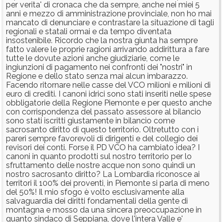
per verita' di cronaca che da sempre, anche nei miei 5
anni e mezzo di amministrazione provinciale, non ho mai
mancato di denunciare e contrastare la situazione di tagli
regionali e statali ormai e da tempo diventata
insostenibile. Ricordo che la nostra giunta ha sempre
fatto valere le proprie ragioni arrivando addirittura a fare
tutte le dovute azioni anche giudiziarie, come le
ingiunzioni di pagamento nei confronti dei "nostri" in
Regione e dello stato senza mai alcun imbarazzo.
Facendo ritornare nelle casse del VCO milioni e milioni di
euro di crediti. I canoni idrici sono stati inseriti nelle spese
obbligatorie della Regione Piemonte e per questo anche
con corrispondenza del passato assessore al bilancio
sono stati iscritti giustamente in bilancio come
sacrosanto diritto di questo territorio. Oltretutto con i
pareri sempre favorevoli di dirigenti e del collegio dei
revisori dei conti. Forse il PD VCO ha cambiato idea? I
canoni in quanto prodotti sul nostro territorio per lo
sfruttamento delle nostre acque non sono quindi un
nostro sacrosanto diritto? La Lombardia riconosce ai
territori il 100% dei proventi, in Piemonte si parla di meno
del 50%! Il mio sfogo è volto esclusivamente alla
salvaguardia dei diritti fondamentali della gente di
montagna e mosso da una sincera preoccupazione in
quanto sindaco di Seppiana, dove l'intera Valle e'