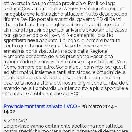
attraversata da una strada provinciale. Per il collega
sindaco Costa nutro esclusivamente solidarietà, però e'
innegabile che la situazione attuale e' frutto della pseudo
riforma Del Rio portata avanti dal governo PD di Renzi
che ha buttato fumo negli occhi dei cittadini fingendo di
eliminare le province per poi arrivare a svuotarne le casse
non garantendo così i servizi fondamentali, quali lo
sgombero
neve
appunto. La lega si e' sempre battuta
contro questa non riforma. Da sottolineare anche
ennesima porta sbattuta in faccia dalla Regione
Piemonte per conto del vice presidente Reschigna,
rispondendo che non vi sono risorse disponibili per il Vco.
Come sempre per altro. Sono altresi' convinto, per questi
ed altri motivi, insieme a tanti altri sindaci e cittadini della
bontà della proposta del passaggio alla Lombardia in
quanto la nostra storia e le nostre origini sono lombarde e
avendo nella Lombardia un interlocutore più disponibile e
attento alle problematiche del VCO.
Provincie montane: salvato il VCO
- 28 Marzo 2014 -
14:02
Il VCO NO!
Le province vanno certamente abolite ma non tutte.La
nostra specificità montana non ci consente di demandare