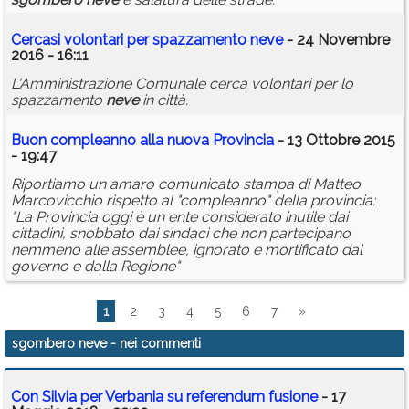
Cercasi volontari per spazzamento
neve
- 24 Novembre
2016 - 16:11
L'Amministrazione Comunale cerca volontari per lo
spazzamento
neve
in città.
Buon compleanno alla nuova Provincia
- 13 Ottobre 2015
- 19:47
Riportiamo un amaro comunicato stampa di Matteo
Marcovicchio rispetto al "compleanno" della provincia:
"La Provincia oggi è un ente considerato inutile dai
cittadini, snobbato dai sindaci che non partecipano
nemmeno alle assemblee, ignorato e mortificato dal
governo e dalla Regione"
1
2
3
4
5
6
7
»
sgombero neve
- nei commenti
Con Silvia per Verbania su referendum fusione
- 17