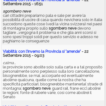
Settembre 2015 - 16:51
sgombero
neve
cari cittadini prepariamo pala e sale per avere la
possibilità di uscire di casa quando nevichera solo in italia
succedono queste cose (vedi la vicina svizzera) nei paesi
di montagna proprio sullo
sgombero
neve
devono
tagliare ...vergogna il problema e che glia anni scorsi si
sono spesi troppi soldi per questo servizio e adesso ne
paghiamo le conseguenze
Viabilità: con l'inverno la Provincia si "arrende"
- 22
Settembre 2015 - 09:03
calma...
le provincie sono abolite solo sulla carta e a tal proposito
personalmente sono perplesso sulla loro cancellazione,
bisognerebbe, se mai, accorparle ed eventualmente
abolirne qualcuna, quelle come la nostra che ha
specificità particolari, bisognerebbe mantenerla( strade di
montagna;
sgombero
neve
, guard rail, frane ecc),abolirei
le regioni, fonte di ruberie varie, così come abolirei il
Senato