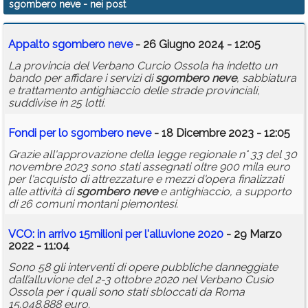
sgombero neve
- nei post
Calendario
Appalto
sgombero
neve
- 26 Giugno 2024 - 12:05
Annunci
La provincia del Verbano Curcio Ossola ha indetto un
bando per affidare i servizi di
sgombero
neve
, sabbiatura
e trattamento antighiaccio delle strade provinciali,
suddivise in 25 lotti.
Fondi per lo
sgombero
neve
- 18 Dicembre 2023 - 12:05
Grazie all'approvazione della legge regionale n° 33 del 30
novembre 2023 sono stati assegnati oltre 900 mila euro
per l'acquisto di attrezzature e mezzi d'opera finalizzati
alle attività di
sgombero
neve
e antighiaccio, a supporto
di 26 comuni montani piemontesi.
VCO: in arrivo 15milioni per l'alluvione 2020
- 29 Marzo
2022 - 11:04
Sono 58 gli interventi di opere pubbliche danneggiate
dall’alluvione del 2-3 ottobre 2020 nel Verbano Cusio
Ossola per i quali sono stati sbloccati da Roma
15.048.888 euro.