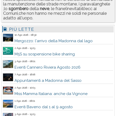
la manutenzione delle strade montane, i paravalanghele
,lo
sgombero
della
neve
, le frane(inevitabili)ecc ai
Comuni,che non hanno ne mezzi nè soldi ne personale
adatto all'uopo.
PIÙ LETTE
10 Ago 2026 - 08:30
Mergozzo: l'arrivo della Madonna dal lago
2 Ago 2026 - 15:03
M5S su sospensione bike sharing
3 Ago 2026 - 08:01
Eventi Cannero Riviera Agosto 2026
7 Ago 2026 - 18:06
Appuntamenti a Madonna del Sasso
2 Ago 2026 - 10:03
Miss Mamma Italiana: anche da Vignone
1 Ago 2026 - 08:01
Eventi Baveno dal 1 al 9 agosto
3 Ago 2026 - 15:03