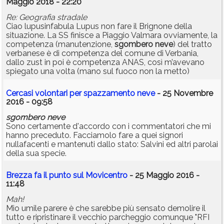
Maggio 2018 - 22:20
Re: Geografia stradale
Ciao lupusinfabula Lupus non fare il Brignone della
situazione. La SS finisce a Piaggio Valmara ovviamente, la
competenza (manutenzione,
sgombero
neve
) del tratto
verbanese è di competenza del comune di Verbania,
dallo zust in poi è competenza ANAS, così m’avevano
spiegato una volta (mano sul fuoco non la metto)
Cercasi volontari per spazzamento neve
- 25 Novembre
2016 - 09:58
sgombero
neve
Sono certamente d'accordo con i commentatori che mi
hanno preceduto. Facciamolo fare a quei signori
nullafacenti e mantenuti dallo stato: Salvini ed altri parolai
della sua specie.
Brezza fa il punto sul Movicentro
- 25 Maggio 2016 -
11:48
Mah!
Mio umile parere è che sarebbe più sensato demolire il
tutto e ripristinare il vecchio parcheggio comunque "RFI