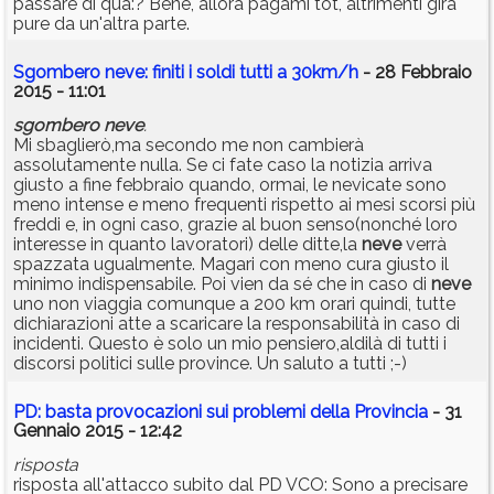
passare di qua:? Bene, allora pagami tot, altrimenti gira
pure da un'altra parte.
Sgombero neve: finiti i soldi tutti a 30km/h
- 28 Febbraio
2015 - 11:01
sgombero
neve
.
Mi sbaglierò,ma secondo me non cambierà
assolutamente nulla. Se ci fate caso la notizia arriva
giusto a fine febbraio quando, ormai, le nevicate sono
meno intense e meno frequenti rispetto ai mesi scorsi più
freddi e, in ogni caso, grazie al buon senso(nonché loro
interesse in quanto lavoratori) delle ditte,la
neve
verrà
spazzata ugualmente. Magari con meno cura giusto il
minimo indispensabile. Poi vien da sé che in caso di
neve
uno non viaggia comunque a 200 km orari quindi, tutte
dichiarazioni atte a scaricare la responsabilità in caso di
incidenti. Questo è solo un mio pensiero,aldilà di tutti i
discorsi politici sulle province. Un saluto a tutti ;-)
PD: basta provocazioni sui problemi della Provincia
- 31
Gennaio 2015 - 12:42
risposta
risposta all'attacco subito dal PD VCO: Sono a precisare