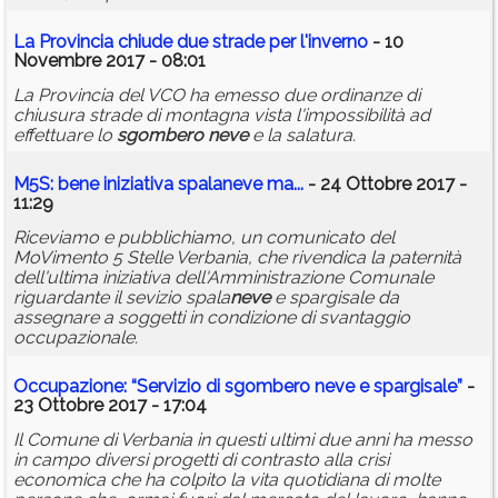
La Provincia chiude due strade per l'inverno
- 10
Novembre 2017 - 08:01
La Provincia del VCO ha emesso due ordinanze di
chiusura strade di montagna vista l'impossibilità ad
effettuare lo
sgombero
neve
e la salatura.
M5S: bene iniziativa spala
neve
ma...
- 24 Ottobre 2017 -
11:29
Riceviamo e pubblichiamo, un comunicato del
MoVimento 5 Stelle Verbania, che rivendica la paternità
dell'ultima iniziativa dell'Amministrazione Comunale
riguardante il sevizio spala
neve
e spargisale da
assegnare a soggetti in condizione di svantaggio
occupazionale.
Occupazione: “Servizio di
sgombero
neve
e spargisale”
-
23 Ottobre 2017 - 17:04
Il Comune di Verbania in questi ultimi due anni ha messo
in campo diversi progetti di contrasto alla crisi
economica che ha colpito la vita quotidiana di molte