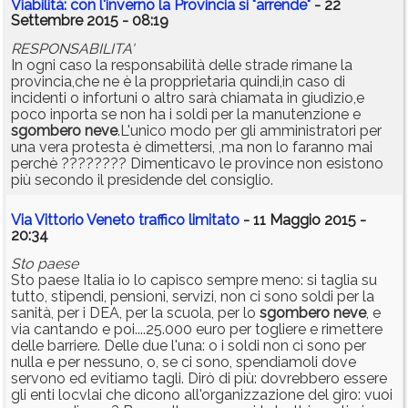
Viabilità: con l'inverno la Provincia si "arrende"
- 22
Settembre 2015 - 08:19
RESPONSABILITA'
In ogni caso la responsabilità delle strade rimane la
provincia,che ne è la propprietaria quindi,in caso di
incidenti o infortuni o altro sarà chiamata in giudizio,e
poco inporta se non ha i soldi per la manutenzione e
sgombero
neve
.L'unico modo per gli amministratori per
una vera protesta è dimettersi, ,ma non lo faranno mai
perchè ???????? Dimenticavo le province non esistono
più secondo il presidende del consiglio.
Via Vittorio Veneto traffico limitato
- 11 Maggio 2015 -
20:34
Sto paese
Sto paese Italia io lo capisco sempre meno: si taglia su
tutto, stipendi, pensioni, servizi, non ci sono soldi per la
sanità, per i DEA, per la scuola, per lo
sgombero
neve
, e
via cantando e poi....25.000 euro per togliere e rimettere
delle barriere. Delle due l'una: o i soldi non ci sono per
nulla e per nessuno, o, se ci sono, spendiamoli dove
servono ed evitiamo tagli. Dirò di più: dovrebbero essere
gli enti locvlai che dicono all'organizzazione del giro: vuoi