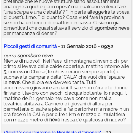
pretende che le nuove strutture siano assolutamente
analoghe a quelle già in opera" ma qualcuno voleva fare
"una scarpa e una ciabatta"? "" in parte alleggerirà la spesa
di quest'ultimo. "" di quanto? Cosa vuol fare la provincia
se non ha un becco di quattrino in cassa. Ci siamo già
dimenticati che quasi saltava il servizio di
sgombero
neve
per mancanza di denari?
Piccoli gesti di comunità
- 11 Gennaio 2016 - 09:52
gurro
sgombero
neve
Niente di nuovo!!! Nei Paesi di montagna,d'inverno,chi per
primo si levava dalle calde coperte,al mattino intorno alle
5, correva in Chiesa( le chiese erano sempre aperte) e
suonava la campana della "CALA" che vuol dire "spalare
la
neve
". Che allora era davvero tanta. Tutti
accorrevano,giovani e anziani. Il sale non c'era e le donne
finivano il lavoro con secchi d'acqua bollente. Io nacqui il
mattino dell'11 gennaio:nevicava come non mai.la
levatrice abitava a Cannero e i giovani di allora,per
permetterle di salire a piedi e far partorire mia madre in un
ora fecero la CALA per oltre 1 km e mezzo di mulattiera
con mezzo metro di
neve
fresca.c'è qualcosa di nuovo?
Viabilità: con l'inverno la Provincia si "arrende"
- 22