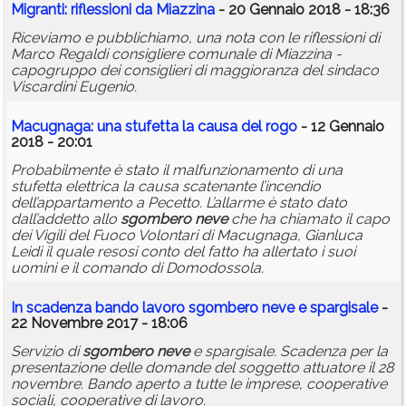
Migranti: riflessioni da Miazzina
- 20 Gennaio 2018 - 18:36
Riceviamo e pubblichiamo, una nota con le riflessioni di
Marco Regaldi consigliere comunale di Miazzina -
capogruppo dei consiglieri di maggioranza del sindaco
Viscardini Eugenio.
Macugnaga: una stufetta la causa del rogo
- 12 Gennaio
2018 - 20:01
Probabilmente è stato il malfunzionamento di una
stufetta elettrica la causa scatenante l’incendio
dell’appartamento a Pecetto. L’allarme è stato dato
dall’addetto allo
sgombero
neve
che ha chiamato il capo
dei Vigili del Fuoco Volontari di Macugnaga, Gianluca
Leidi il quale resosi conto del fatto ha allertato i suoi
uomini e il comando di Domodossola.
In scadenza bando lavoro
sgombero
neve
e spargisale
-
22 Novembre 2017 - 18:06
Servizio di
sgombero
neve
e spargisale. Scadenza per la
presentazione delle domande del soggetto attuatore il 28
novembre. Bando aperto a tutte le imprese, cooperative
sociali, cooperative di lavoro.