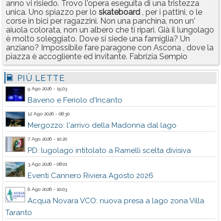
anno vi risiedo. Trovo l'opera eseguita di una tristezza
unica. Uno spiazzo per lo
skateboard
, per i pattini, o le
corse in bici per ragazzini. Non una panchina, non un'
aiuola colorata, non un albero che ti ripari. Già il lungolago
è molto soleggiato. Dove si siede una famiglia? Un
anziano? Impossibile fare paragone con Ascona , dove la
piazza è accogliente ed invitante. Fabrizia Sempio
PIÙ LETTE
9 Ago 2026 - 15:03
Baveno e Feriolo d'Incanto
12 Ago 2026 - 08:30
Mergozzo: l'arrivo della Madonna dal lago
7 Ago 2026 - 10:20
PD: lugolago intitolato a Ramelli scelta divisiva
3 Ago 2026 - 08:01
Eventi Cannero Riviera Agosto 2026
6 Ago 2026 - 10:03
Acqua Novara VCO: nuova presa a lago zona Villa
Taranto