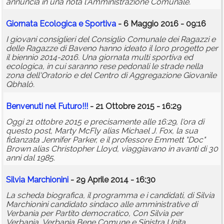
annuncia in una nota l'Amministrazione Comunale.
Giornata Ecologica e Sportiva
- 6 Maggio 2016 - 09:16
I giovani consiglieri del Consiglio Comunale dei Ragazzi e
delle Ragazze di Baveno hanno ideato il loro progetto per
il biennio 2014-2016. Una giornata multi sportiva ed
ecologica, in cui saranno rese pedonali le strade nella
zona dell'Oratorio e del Centro di Aggregazione Giovanile
Qbhalò.
Benvenuti nel Futuro!!!
- 21 Ottobre 2015 - 16:29
Oggi 21 ottobre 2015 e precisamente alle 16:29, l'ora di
questo post, Marty McFly alias Michael J. Fox, la sua
fidanzata Jennifer Parker, e il professore Emmett "Doc"
Brown alias Christopher Lloyd, viaggiavano in avanti di 30
anni dal 1985.
Silvia Marchionini
- 29 Aprile 2014 - 16:30
La scheda biografica, il programma e i candidati, di Silvia
Marchionini candidato sindaco alle amministrative di
Verbania per Partito democratico, Con Silvia per
Verbania, Verbania Bene Comune e Sinistra Unita.