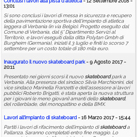
Conclusi i lavori alla pista d'atletica
- 12 Settembre 2018 -
13:01
Si sono conclusi i lavori di messa in sicurezza e recupero
della pavimentazione sportiva dell'impianto di atletica
leggera di Verbania (in via Belgio). Progetto eseguito dal
Comune di Verbania, dal 5° Dipartimento Servizi al
Territorio, e lavori eseguiti dalla ditta Polytan Gmbh di
Burgheim (Germania), iniziati il 3 luglio e finiti lo scorso 7
settembre per un costo totale di 180 mila euro.
Inaugurato il nuovo
skateboard
park
- 9 Agosto 2017 -
20:11
Presentato nei giorni scorsi il nuovo
skateboard
park a
Verbania. Alla presenza del sindaco Silvia Marchionini, del
vice sindaco Marinella Franzetti e dell'assessore ai lavori
pubblici Roberto Brigatti, è stata aperta la nuova struttura
per i giovani (e meno giovani) amanti dello
skateboard
,
del rollerblade, del monopattino e della BMX.
Lavori all’impianto di
skateboard
- 16 Marzo 2017 - 15:44
Partiti i lavori di rifacimento dell’impianto di
skateboard
a
Pallanza. Saranno completati entro fine maggio. Lo