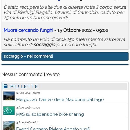
È stato recuperato alle due di questa notte il corpo senza
vita di Pierluigi Flagello, 67 anni, di Cannobio, caduto per
25 metri in un burrone giovedì.
Muore cercando funghi
- 15 Ottobre 2012 - 09:02
Ha compiuto un volo di circa 150 metri mentre si trovava
sulle alture di
socraggio
per cercare funghi.
socraggio
- nei commenti
Nessun commento trovato
PIÙ LETTE
9 Ago 2026 - 08:30
Mergozzo: l'arrivo della Madonna dal lago
2 Ago 2026 - 15:03
M5S su sospensione bike sharing
3 Ago 2026 - 08:01
Eventi Cannero Riviera Agosto 2026