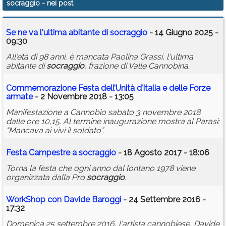
socraggio
- nei post
Calendario
Se ne va l'ultima abitante di
socraggio
- 14 Giugno 2025 -
Annunci
09:30
All'età di 98 anni, è mancata Paolina Grassi, l'ultima
abitante di
socraggio
, frazione di Valle Cannobina.
Commemorazione Festa dell’Unità d’Italia e delle Forze
armate
- 2 Novembre 2018 - 13:05
Manifestazione a Cannobio sabato 3 novembre 2018
dalle ore 10,15. Al termine inaugurazione mostra al Parasi:
“Mancava ai vivi il soldato”.
Festa Campestre a
socraggio
- 18 Agosto 2017 - 18:06
Torna la festa che ogni anno dal lontano 1978 viene
organizzata dalla Pro
socraggio
.
WorkShop con Davide Baroggi
- 24 Settembre 2016 -
17:32
Domenica 25 settembre 2016, l'artista cannobiese, Davide