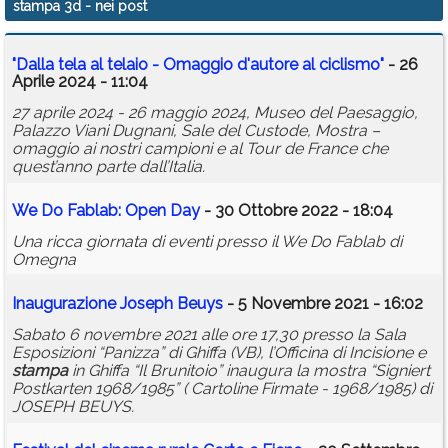
stampa 3d
- nei post
Calendario
"Dalla tela al telaio - Omaggio d'autore al ciclismo"
- 26
Annunci
Aprile 2024 - 11:04
27 aprile 2024 - 26 maggio 2024, Museo del Paesaggio,
Palazzo Viani Dugnani, Sale del Custode, Mostra –
omaggio ai nostri campioni e al Tour de France che
quest’anno parte dall’Italia.
We Do Fablab: Open Day
- 30 Ottobre 2022 - 18:04
Una ricca giornata di eventi presso il We Do Fablab di
Omegna
Inaugurazione Joseph Beuys
- 5 Novembre 2021 - 16:02
Sabato 6 novembre 2021 alle ore 17,30 presso la Sala
Esposizioni “Panizza” di Ghiffa (VB), l’Officina di Incisione e
stampa
in Ghiffa “Il Brunitoio” inaugura la mostra “Signiert
Postkarten 1968/1985” ( Cartoline Firmate - 1968/1985) di
JOSEPH BEUYS.