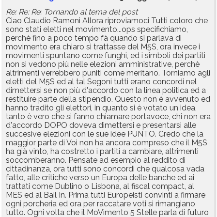
Re: Re: Re: Tornando al tema del post
Ciao Claudio Ramoni Allora riproviamoci Tutti coloro che
sono stati eletti nel movimento...ops specifichiamo,
perchè fino a poco tempo fà quando si parlava di
movimento era chiaro si trattasse del M5S, ora invece i
movimenti spuntano come funghi, ed i simboli dei partiti
non si vedono più nelle elezioni amministrative, perchè
altrimenti verrebbero puniti come meritano. Torniamo agli
eletti del M5S ed al tal Segoni tutti erano concordi nel
dimettersi se non più d'accordo con la linea politica ed a
restituire parte della stipendio. Questo non è avvenuto ed
hanno tradito gli elettori, in quanto si è votato un idea,
tanto è vero che si fanno chiamare portavoce, chi non era
d'accordo DOPO doveva dimettersi e presentarsi alle
succesive elezioni con le sue idee PUNTO. Credo che la
maggior parte di Voi non ha ancora compreso che il M5S
ha già vinto, ha costretto i partiti a cambiare, altrimenti
soccomberanno. Pensate ad esempio al reddito di
cittadinanza, ora tutti sono concordi che qualcosa vada
fatto, alle critiche verso un Europa delle banche ed ai
trattati come Dublino o Lisbona, al fiscal compact, al
MES ed al Bail In. Prima tutti Europeisti convinti a firmare
ogni porcheria ed ora per raccatare voti si rimangiano
tutto. Ogni volta che il MoVimento 5 Stelle parla di futuro