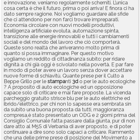
e innovazione, veniamo regolarmente scherniti. L’unica
cosa certa è che il futuro, prima o poi arriva! E finora ci ha
dato sempre ragione. Noi vogliamo guardare alle sfide
che ci attendono per non farci trovare impreparati.
Economia circolare con nuovi modelli produttivi,
intelligenza artificiale evoluta, automazione spinta,
transizione alle energie rinnovabili e tutti i cambiamenti
sociali e del mondo del lavoro che ciò comporterà.
Queste sono realtà che arriveranno molto prima di
quanto si possa immaginare. Per questo motivo
vogliamo un reddito di cittadinanza subito: per ridare
dignità a chi già oggi è scivolato nella povertà. E par fare
in modo di poter avere un lavoro senza dover accettare
nuove forme di schiavitù. Quante prese per il Culto a
Beppe Grillo per le
stampa
nti
3d
o per le auto ecologiche
? A proposito di auto ecologiche ed un opposizione
capace solo di criticare e mai fare proposte. La vicenda
parcheggio gratuito strisce blu per le auto elettriche ed
ibrido/elettrico, per chi non lo sapesse era sembrata sin
da subito una buona proposta da tutti, maggioranza
compresa,è stato presentato un ODG e 2 giorni prima del
Consiglio Comunale fatta passare dalla giunta, pur di non
dare atto al M5S di Verbania di aver proposto, e di poter
continuare a dire sono solo capaci a criticare. Rammento
che una delle prime prese di posizione del Movimento a