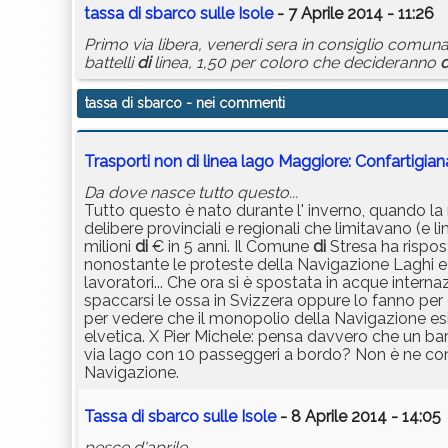
tassa
di
sbarco
sulle Isole
- 7 Aprile 2014 - 11:26
Primo via libera, venerdì sera in consiglio comuna
battelli
di
linea, 1,50 per coloro che decideranno
d
tassa di sbarco
- nei commenti
Trasporti non di linea lago Maggiore: Confartigian
Da dove nasce tutto questo...
Tutto questo è nato durante l' inverno, quando l
delibere provinciali e regionali che limitavano (e l
milioni
di
€ in 5 anni. Il Comune
di
Stresa ha rispo
nonostante le proteste della Navigazione Laghi e d
lavoratori... Che ora si è spostata in acque intern
spaccarsi le ossa in Svizzera oppure lo fanno per
per vedere che il monopolio della Navigazione esis
elvetica. X Pier Michele: pensa davvero che un bar
via lago con 10 passeggeri a bordo? Non è ne con
Navigazione.
Tassa di sbarco sulle Isole
- 8 Aprile 2014 - 14:05
pesce d'aprile