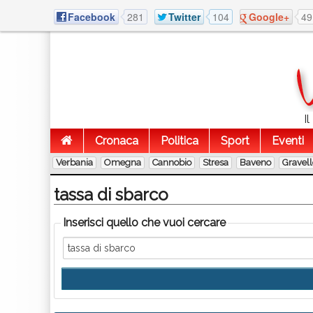
Facebook
281
Twitter
104
Google+
49
I
Cronaca
Politica
Sport
Eventi
Verbania
Omegna
Cannobio
Stresa
Baveno
Gravel
tassa di sbarco
Inserisci quello che vuoi cercare