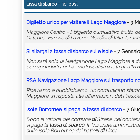
tassa di sbarco
- nei post
Biglietto unico per visitare il Lago Maggiore
- 3 M
Maggiore Centro - il biglietto cumulativo frutto
Caterina, Funivie
di
Laveno, Giar
di
ni
di
Villa Tarant
Si allarga la
tassa
di
sbarco
sulle isole
- 7 Gennaio
Non sarà solo la Navigazione Lago Maggiore a do
corrisponderli anche i motoscafisti e tutti gli altr
RSA Navigazione Lago Maggiore sul trasporto n
Riceviamo e pubblichiamo, un comunicato stampa
Maggiore, in risposta alle affermazioni del Presid
Isole Borromee: si paga la
tassa
di
sbarco
- 7 Giu
Dopo la vittoria del comune
di
Stresa, nel conten
si paga la
tassa
di
sbarco
. Il Tribunale amministra
sulle isole Borromee dai battelli
di
Linea.