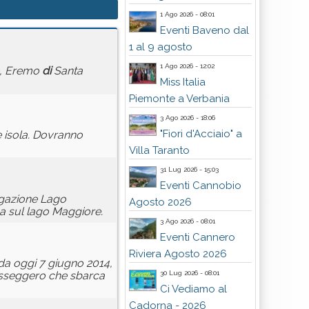
1 Ago 2026 - 08:01
Eventi Baveno dal
1 al 9 agosto
1 Ago 2026 - 12:02
ne, Eremo
di
Santa
Miss Italia
Piemonte a Verbania
3 Ago 2026 - 18:06
"Fiori d'Acciaio" a
 isola. Dovranno
Villa Taranto
31 Lug 2026 - 15:03
Eventi Cannobio
igazione Lago
Agosto 2026
a sul lago Maggiore.
3 Ago 2026 - 08:01
Eventi Cannero
Riviera Agosto 2026
 da oggi 7 giugno 2014,
30 Lug 2026 - 08:01
passeggero che sbarca
Ci Vediamo al
Cadorna - 2026