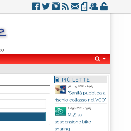
co
PIÙ LETTE
30 Lug 2026 - 14:03
"Sanità pubblica a
rischio collasso nel VCO"
2 Ago 2026 - 15:03
M5S su
sospensione bike
sharing