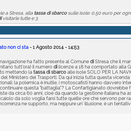
le a Stresa, alla
tassa
di
sbarco
sulle isole: 0,50 euro per og
i
visitarle tutte e 3.
ato non ci sta
- 1 Agosto 2014 - 14:53
a navigazione ha fatto presente al Comune
di
Stresa che il man
imitano tutt'ora) il numero
di
licenze a 18 ha comportato alla 
sto mettendo la
tassa
di
sbarco
alle isole SOLO PER LA NA
el Ministero dei Trasporti. Da qui inizia tutta questa vicenda
azionali: la polemica è inutile, i motoscafisti hanno davvero in
 continuare questa "battaglia"? La Confartigianato dovrebbe 
te da circa 60 anni, cioè da quando la gestione italiana ha a
caiolo da solo voglia farsi tutte quelle ore che servono per r
correnza ne supporto, ma neppure un' illusione, è un tentati