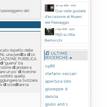
31 Lug 2026 - 12:02
ni passeggero dei
Due visite guidate
d'eccezione al Museo
del Paesaggio
1 Ago 2026 - 15:03
M5S su Villa
Bernocchi
cato rispetto delle
ULTIME
GNL una per
di
ta
di
10
RICERCHE
VIGAZIONE PUBBLICA,
di
"guerra" tra
1986
tenzione
di
andare a
fare un po'
di
ricerche
stefano vaccari
ssorbito quella
aggiungere la Svizzera
apertura lido
vo
di
scre
di
tare la
giuseppe d
delicia
giulio and 1