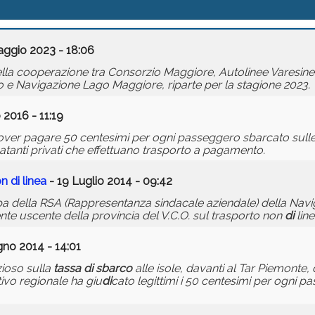
aggio 2023 - 18:06
 della cooperazione tra Consorzio Maggiore, Autolinee Varesi
o e Navigazione Lago Maggiore, riparte per la stagione 2023.
 2016 - 11:19
ver pagare 50 centesimi per ogni passeggero sbarcato sulle
i natanti privati che effettuano trasporto a pagamento.
on
di
linea
- 19 Luglio 2014 - 09:42
 della RSA (Rappresentanza sindacale aziendale) della Nav
ente uscente della provincia del V.C.O. sul trasporto non
di
line
gno 2014 - 14:01
zioso sulla
tassa
di
sbarco
alle isole, davanti al Tar Piemonte,
tivo regionale ha giu
di
cato legittimi i 50 centesimi per ogni 