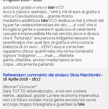
5000000 gratta e vinci e
tele
VCO
ecco il classico esempio....''vinti 5 mil di euro al gratta e
vinci a Crevoladossola......grande ritorno
mediatico,addirittura
tele
VCO dedica un bel 5 minuti del
tg per far vedere,intervistare etc etc.........e' cosi' che si
invoglia la gente a sperare in qualcosa di veramente
casuale e imprevedibile.Ma nel servizio,dove si diceva
che il ''fortunato'' era persona indigente,nessuno ha
specificatpo che ,quel tipo di gratta e vinci,costa la
bellezza di 20 euro......VENTI euro,e come ben
sappiamo,chissa' quanti nella vita ne ha comprati,il
signore ''indigente''............mah........riflettete
gente...riflettete...anche i media hanno le loro
colpe.....eticamente parlando
Referendum: commento del sindaco Silvia Marchionini
-
18 Aprile 2016 - 18:17
Risorse? Comune?
Sarà TUTTO esternalizzato... a noi non costerà
niente....applausi, grazie! La new economy imperversa,
non c'è futuro sociale, ma la gente ancora non se ne
accorge, troppo impegnata a guardare la
tele
.