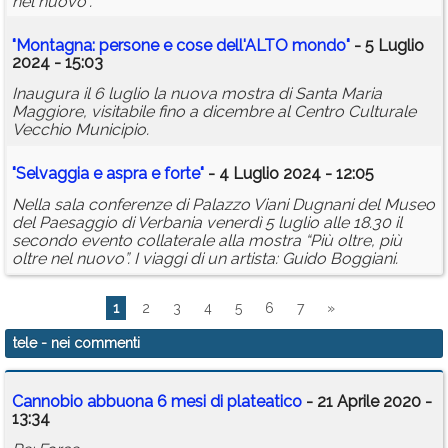
nel nuovo”.
"Montagna: persone e cose dell'ALTO mondo"
- 5 Luglio
2024 - 15:03
Inaugura il 6 luglio la nuova mostra di Santa Maria
Maggiore, visitabile fino a dicembre al Centro Culturale
Vecchio Municipio.
"Selvaggia e aspra e forte"
- 4 Luglio 2024 - 12:05
Nella sala conferenze di Palazzo Viani Dugnani del Museo
del Paesaggio di Verbania venerdì 5 luglio alle 18.30 il
secondo evento collaterale alla mostra “Più oltre, più
oltre nel nuovo”. I viaggi di un artista: Guido Boggiani.
1
2
3
4
5
6
7
»
tele
- nei commenti
Cannobio abbuona 6 mesi di plateatico
- 21 Aprile 2020 -
13:34