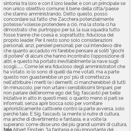
sintonia tra loro e con il loro leader, e con un principale se
non unico obiettivo comune: il bene della città/paese
che stanno amministrando. Detto questo, posso
concordare sul fatto che Zacchera potenzialmente
potesse/volesse protendere a ciò, ma la storia ci ha
dimostrato che, purtroppo per lui, la sua squadra tutto
fosse tranne che coesa e, soprattutto, fiduciosa del
proprio leader. Per il resto sono solo considerazioni
personali, anzi, pensieri personali, per cui intendevo dire
che quanto accaduto mi farebbe pensare ai soliti "giochi
di potere" di alcuni che hanno incontrato l'opposizione di
altri, e questo ha portato inevitabilmente la nave sugli
scogli........ Come lei era fiducioso degli amministratori che
ha votato, io lo sono di quelli da me votati, ma a parte
questo non guasterebbe un po' più di correttezza
nell'attribuire i meriti (e i demeriti, ci mancherebbe) di tutti
(in minuscolo, per non urtare i sensibilissimi timpani, per
non parlare dell'enorme ego del Sig. fascavb) per belle
iniziative in atto in questi mesi, o quanto meno si parli se
informati, senza aprir bocca solo per vomitare
aprioristicamente cattiverie contro la parte avversa, solo
perchè tale. E Sig. fascavb, la mente si nutre di cultura,
ma anche di divertimento e fantasia, e a volte la
superano: come disse uno dei più grandi uomini di cultura,
tele
Albert Einstein, "la fantasia è più importante del