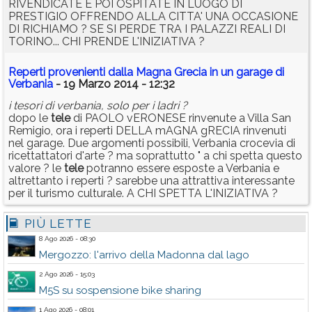
RIVENDICATE E POI OSPITATE IN LUOGO DI
PRESTIGIO OFFRENDO ALLA CITTA' UNA OCCASIONE
DI RICHIAMO ? SE SI PERDE TRA I PALAZZI REALI DI
TORINO... CHI PRENDE L'INIZIATIVA ?
Reperti provenienti dalla Magna Grecia in un garage di
Verbania
- 19 Marzo 2014 - 12:32
i tesori di verbania, solo per i ladri ?
dopo le
tele
di PAOLO vERONESE rinvenute a Villa San
Remigio, ora i reperti DELLA mAGNA gRECIA rinvenuti
nel garage. Due argomenti possibili, Verbania crocevia di
ricettattatori d'arte ? ma soprattutto " a chi spetta questo
valore ? le
tele
potranno essere esposte a Verbania e
altrettanto i reperti ? sarebbe una attrattiva interessante
per il turismo culturale. A CHI SPETTA L'INIZIATIVA ?
PIÙ LETTE
8 Ago 2026 - 08:30
Mergozzo: l'arrivo della Madonna dal lago
2 Ago 2026 - 15:03
M5S su sospensione bike sharing
1 Ago 2026 - 08:01