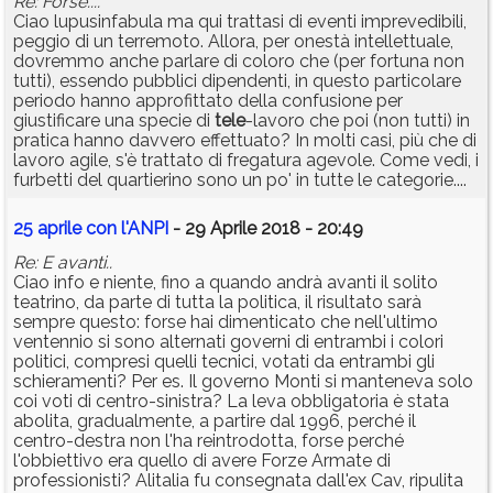
Re: Forse....
Ciao lupusinfabula ma qui trattasi di eventi imprevedibili,
peggio di un terremoto. Allora, per onestà intellettuale,
dovremmo anche parlare di coloro che (per fortuna non
tutti), essendo pubblici dipendenti, in questo particolare
periodo hanno approfittato della confusione per
giustificare una specie di
tele
-lavoro che poi (non tutti) in
pratica hanno davvero effettuato? In molti casi, più che di
lavoro agile, s'è trattato di fregatura agevole. Come vedi, i
furbetti del quartierino sono un po' in tutte le categorie....
25 aprile con l'ANPI
- 29 Aprile 2018 - 20:49
Re: E avanti..
Ciao info e niente, fino a quando andrà avanti il solito
teatrino, da parte di tutta la politica, il risultato sarà
sempre questo: forse hai dimenticato che nell'ultimo
ventennio si sono alternati governi di entrambi i colori
politici, compresi quelli tecnici, votati da entrambi gli
schieramenti? Per es. Il governo Monti si manteneva solo
coi voti di centro-sinistra? La leva obbligatoria è stata
abolita, gradualmente, a partire dal 1996, perché il
centro-destra non l'ha reintrodotta, forse perché
l'obbiettivo era quello di avere Forze Armate di
professionisti? Alitalia fu consegnata dall'ex Cav, ripulita