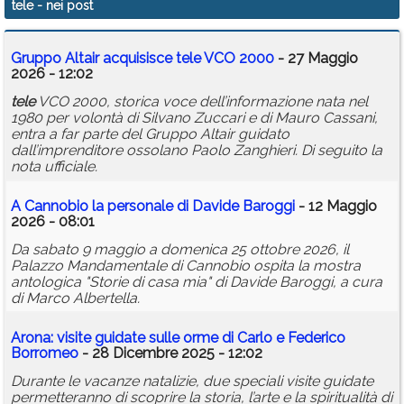
tele
- nei post
Calendario
Gruppo Altair acquisisce
tele
VCO 2000
- 27 Maggio
Annunci
2026 - 12:02
tele
VCO 2000, storica voce dell’informazione nata nel
1980 per volontà di Silvano Zuccari e di Mauro Cassani,
entra a far parte del Gruppo Altair guidato
dall’imprenditore ossolano Paolo Zanghieri. Di seguito la
nota ufficiale.
A Cannobio la personale di Davide Baroggi
- 12 Maggio
2026 - 08:01
Da sabato 9 maggio a domenica 25 ottobre 2026, il
Palazzo Mandamentale di Cannobio ospita la mostra
antologica "Storie di casa mia" di Davide Baroggi, a cura
di Marco Albertella.
Arona: visite guidate sulle orme di Carlo e Federico
Borromeo
- 28 Dicembre 2025 - 12:02
Durante le vacanze natalizie, due speciali visite guidate
permetteranno di scoprire la storia, l’arte e la spiritualità di