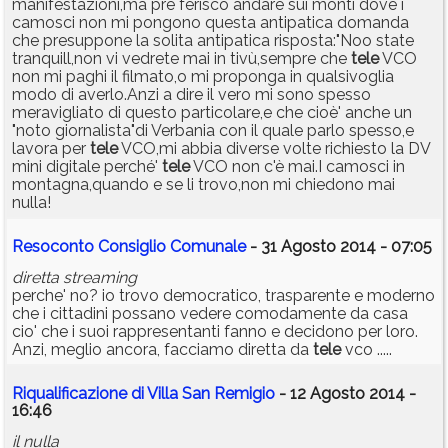
manifestazioni,ma pre ferisco andare sui monti dove i
camosci non mi pongono questa antipatica domanda
che presuppone la solita antipatica risposta:"Noo state
tranquill,non vi vedrete mai in tivù,sempre che
tele
VCO
non mi paghi il filmato,o mi proponga in qualsivoglia
modo di averlo.Anzi a dire il vero mi sono spesso
meravigliato di questo particolare,e che cioè' anche un
"noto giornalista"di Verbania con il quale parlo spesso,e
lavora per
tele
VCO,mi abbia diverse volte richiesto la DV
mini digitale perché'
tele
VCO non c'è mai.I camosci in
montagna,quando e se li trovo,non mi chiedono mai
nulla!
Resoconto Consiglio Comunale
- 31 Agosto 2014 - 07:05
diretta streaming
perche' no? io trovo democratico, trasparente e moderno
che i cittadini possano vedere comodamente da casa
cio' che i suoi rappresentanti fanno e decidono per loro.
Anzi, meglio ancora, facciamo diretta da
tele
vco .....
Riqualificazione di Villa San Remigio
- 12 Agosto 2014 -
16:46
il nulla