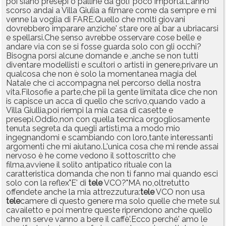
poi siano presepi o palline da golf poco importa.L'anno
scorso andai a Villa Giulia a filmare come da sempre e mi
venne la voglia di FARE.Quello che molti giovani
dovrebbero imparare anziche' stare ore al bar a ubriacarsi
e spellarsi.Che senso avrebbe osservare cose belle e
andare via con se si fosse guarda solo con gli occhi?
Bisogna porsi alcune domande e ,anche se non tutti
diventare modellisti e scultori o artisti in genere,privare un
qualcosa che non è solo la momentanea magia del
Natale che ci accompagna nel percorso della nostra
vita.Filosofie a parte,che pii la gente limitata dice che non
is capisce un acca di quello che scrivo,quando vado a
Villa Giullia,poi riempi la mia casa di casette e
presepi.Oddio,non con quella tecnica orgogliosamente
tenuta segreta da quegli artisti,ma a modo mio
ingegnandomi e scambiando con loro,tante interessanti
argomenti che mi aiutano.L'unica cosa che mi rende assai
nervoso è he come vedono il sottoscritto che
filma,avviene il solito antipatico rituale con la
caratteristica domanda che non ti fanno mai quando esci
solo con la reflex"E' di
tele
VCO?"MA no,oltretutto
offendete anche la mia attrezzutura:
tele
VCO non usa
tele
camere di questo genere ma solo quelle che mete sul
cavaìletto e poi mentre queste riprendono anche quello
che nn serve vanno a bere il caffè'.Ecco perché' amo le