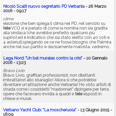
Nicolò Scalfi nuovo segretario PD Verbania
- 26 Marzo
2016 - 09:17
clima
elezione che ben spiega il clima nel PD. nel servizio su
tele
VCO si è parlato di come la nomina non sia gradita
alla sindaca (che avrebbe preferito qualcuno più
supino),ed è indicativo che sia stato eletto con 40 voti e
4 astenuti,spiegando se ce ne fosse bisogno che Palmira
anche nel suo partito è decisamente malvista. vedremo..
Lega Nord: "Un bel murales contro la crisi"
- 10 Gennaio
2016 - 13:23
Bravo Livio
Bravo Livio, graffitari professionisti, non dilettanti
imbrattatori allo sbaraglio! Allora si che potrebbe
diventare un'attrazione anche Verbania! Ho visto artisti di
strada come i cosiddetti "madonnari" dipingere per terra
opere che facevano invidia a quadri e
tele
esposti in
chiese e musei.
Verbano Yacht Club: “La moscheruola”
- 13 Giugno 2015 -
16:09