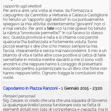
rapporto agli ekettoti
Per anni e anni, una volta al mese, da Formazza a
carpugnino da Cannobio a Verbania a Calasca Castiglione
ho tenuto un "rapporto agli elettori" in cui puntualmente
spiegavo la mia attivita: evidentemente "giovanni" non ci
è mai venuto. Per anni a
tele
vco (a mie spese) ho tenuto
la rubrica "onorevole permette?" In cui facevo lo stesso
ecc. Questa provincia è nata e si chiama così perché
qualcuna l'ha battezzata e fortemente voluta. Sono
piccoli esempi x dire che ci ho messo sempre la mia
faccia, chiaramente e senza mai nascondermi. Il mio è un
bilancio di vita e tante altre cose positive si cetca di farle
semetterle in mostra mentre davanti a me ci sono volti
anonimi e che neppure hanno il coraggio di presentarsi
riuscendo perfino a polemizzare su un libro che forse non
hanno neppure letto. Ognuno tragga le conclusioni che
vuole.
Capodanno in Piazza Ranzoni
- 1 Gennaio 2015 - 23:20
Pensieri personali
Sig. Cesare, io credo che una che una squadra di Governo
(a qualunque livello) possa funzionare solo se fatta di
elementi dotati non solo di competenza e capacità, ma in