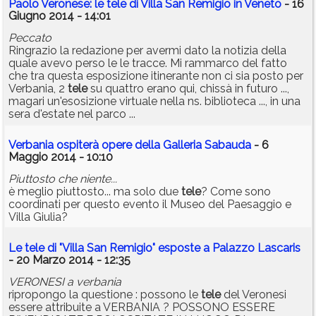
Paolo Veronese: le tele di Villa San Remigio in Veneto
- 16
Giugno 2014 - 14:01
Peccato
Ringrazio la redazione per avermi dato la notizia della
quale avevo perso le le tracce. Mi rammarco del fatto
che tra questa esposizione itinerante non ci sia posto per
Verbania, 2
tele
su quattro erano qui, chissà in futuro ...,
magari un'esosizione virtuale nella ns. biblioteca ..., in una
sera d'estate nel parco ...
Verbania ospiterà opere della Galleria Sabauda
- 6
Maggio 2014 - 10:10
Piuttosto che niente...
è meglio piuttosto... ma solo due
tele
? Come sono
coordinati per questo evento il Museo del Paesaggio e
Villa Giulia?
Le tele di "Villa San Remigio" esposte a Palazzo Lascaris
- 20 Marzo 2014 - 12:35
VERONESI a verbania
ripropongo la questione : possono le
tele
del Veronesi
essere attribuite a VERBANIA ? POSSONO ESSERE