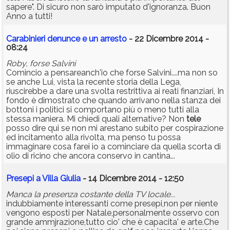
sapere". Di sicuro non sarò imputato d'ignoranza. Buon
Anno a tutti!
Carabinieri denunce e un arresto
- 22 Dicembre 2014 -
08:24
Roby, forse Salvini
Comincio a pensareanch'io che forse Salvini....ma non so
se anche Lui, vista la recente storia della Lega,
riuscirebbe a dare una svolta restrittiva ai reati finanziari, In
fondo è dimostrato che quando arrivano nella stanza dei
bottoni i politici si comportano più o meno tutti alla
stessa maniera. Mi chiedi quali alternative? Non
tele
posso dire qui se non mi arestano subito per cospirazione
ed incitamento alla rivolta, ma penso tu possa
immaginare cosa farei io a cominciare da quella scorta di
olio di ricino che ancora conservo in cantina...
Presepi a Villa Giulia
- 14 Dicembre 2014 - 12:50
Manca la presenza costante della TV locale...
indubbiamente interessanti come presepi,non per niente
vengono esposti per Natale,personalmente osservo con
grande ammjrazione,tutto cio' che è capacita' e arte.Che