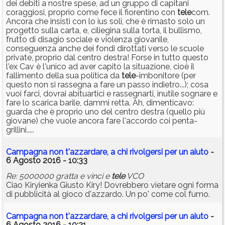
dei debiti a nostre spese, ad un gruppo di capitani
coraggiosi, proprio come fece il fiorentino con
tele
com.
Ancora che insisti con lo ius soli, che è rimasto solo un
progetto sulla carta, e, ciliegina sulla torta, il bullismo,
frutto di disagio sociale e violenza giovanile,
conseguenza anche dei fondi dirottati verso le scuole
private, proprio dal centro destra! Forse in tutto questo
l'ex Cav è l'unico ad aver capito la situazione, cioè il
fallimento della sua politica da
tele
-imbonitore (per
questo non si rassegna a fare un passo indietro...); cosa
vuoi farci, dovrai abituartici e rassegnarti, inutile sognare e
fare lo scarica barile, dammi retta. Ah, dimenticavo:
guarda che è proprio uno del centro destra (quello più
giovane) che vuole ancora fare l'accordo coi penta-
grillini.....
Campagna non t'azzardare, a chi rivolgersi per un aiuto
-
6 Agosto 2016 - 10:33
Re: 5000000 gratta e vinci e
tele
VCO
Ciao Kiryienka Giusto Kiry! Dovrebbero vietare ogni forma
di pubblicità al gioco d'azzardo. Un po' come col fumo.
Campagna non t'azzardare, a chi rivolgersi per un aiuto
-
6 Agosto 2016 - 10:21