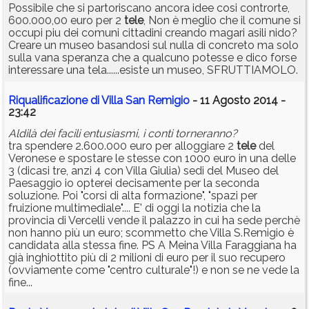
Possibile che si partoriscano ancora idee cosi controrte,
600.000,00 euro per 2
tele
, Non è meglio che il comune si
occupi piu dei comuni cittadini creando magari asili nido?
Creare un museo basandosi sul nulla di concreto ma solo
sulla vana speranza che a qualcuno potesse e dico forse
interessare una tela......esiste un museo, SFRUTTIAMOLO.
Riqualificazione di Villa San Remigio
- 11 Agosto 2014 -
23:42
Aldilà dei facili entusiasmi, i conti torneranno?
tra spendere 2.600.000 euro per alloggiare 2
tele
del
Veronese e spostare le stesse con 1000 euro in una delle
3 (dicasi tre, anzi 4 con Villa Giulia) sedi del Museo del
Paesaggio io opterei decisamente per la seconda
soluzione. Poi "corsi di alta formazione", "spazi per
fruizione multimediale".... E' di oggi la notizia che la
provincia di Vercelli vende il palazzo in cui ha sede perchè
non hanno più un euro; scommetto che Villa S.Remigio è
candidata alla stessa fine. PS A Meina Villa Faraggiana ha
già inghiottito più di 2 milioni di euro per il suo recupero
(ovviamente come "centro culturale"!) e non se ne vede la
fine...