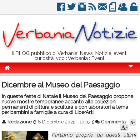
Il BLOG pubblico di Verbania: News, Notizie, eventi,
curiosità, vco : Verbania : Eventi
Cronaca
Dicembre al Museo del Paesaggio
Politica
In queste feste di Natale il Museo del Paesaggio propone
nuove mostre temporanee accanto alle collezioni
Sport
permanenti di pittura e scultura e con laboratori a tema
per bambini a famiglie a cura di LiberArti.
Eventi
👤
Redazione
⌚
6 Dicembre 2025 - 10:03
Commenta
a-
Info Utili
+
Partiamo proprio da questi ultimi:
Rubriche