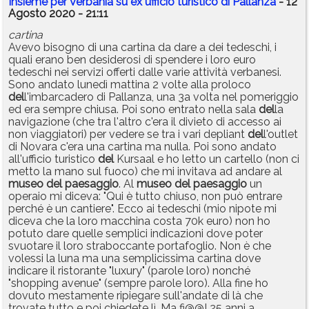
Insieme per Verbania su ex ufficio turistico di Pallanza
- 12
Agosto 2020 - 21:11
cartina
Avevo bisogno di una cartina da dare a dei tedeschi, i
quali erano ben desiderosi di spendere i loro euro
tedeschi nei servizi offerti dalle varie attività verbanesi.
Sono andato lunedì mattina 2 volte alla proloco
del
l'imbarcadero di Pallanza, una 3a volta nel pomeriggio
ed era sempre chiusa. Poi sono entrato nella sala
del
la
navigazione (che tra l'altro c'era il divieto di accesso ai
non viaggiatori) per vedere se tra i vari depliant
del
l'outlet
di Novara c'era una cartina ma nulla. Poi sono andato
all'ufficio turistico
del
Kursaal e ho letto un cartello (non ci
metto la mano sul fuoco) che mi invitava ad andare al
museo
del
paesaggio
. Al
museo
del
paesaggio
un
operaio mi diceva: "Qui è tutto chiuso, non può entrare
perché è un cantiere". Ecco ai tedeschi (mio nipote mi
diceva che la loro macchina costa 70k euro) non ho
potuto dare quelle semplici indicazioni dove poter
svuotare il loro straboccante portafoglio. Non è che
volessi la luna ma una semplicissima cartina dove
indicare il ristorante "luxury" (parole loro) nonché
"shopping avenue" (sempre parole loro). Alla fine ho
dovuto mestamente ripiegare sull'andate di là che
trovate tutto e poi chiedete lì. Ma fi@@! 25 anni a