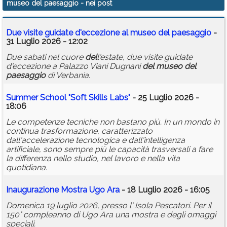
museo del paesaggio
- nei post
Calendario
Due visite guidate d'eccezione al
museo
del
paesaggio
-
Annunci
31 Luglio 2026 - 12:02
Due sabati nel cuore
del
l'estate, due visite guidate
d'eccezione a Palazzo Viani Dugnani
del
museo
del
paesaggio
di Verbania.
Summer School "Soft Skills Labs"
- 25 Luglio 2026 -
18:06
Le competenze tecniche non bastano più. In un mondo in
continua trasformazione, caratterizzato
dall'accelerazione tecnologica e dall'intelligenza
artificiale, sono sempre più le capacità trasversali a fare
la differenza nello studio, nel lavoro e nella vita
quotidiana.
Inaugurazione Mostra Ugo Ara
- 18 Luglio 2026 - 16:05
Domenica 19 luglio 2026, presso l' Isola Pescatori. Per il
150° compleanno di Ugo Ara una mostra e degli omaggi
speciali.