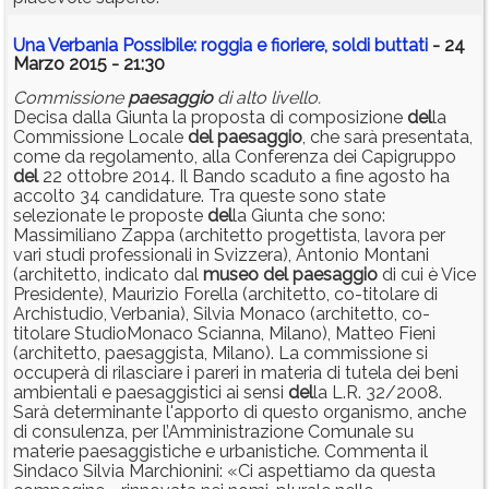
Una Verbania Possibile: roggia e fioriere, soldi buttati
- 24
Marzo 2015 - 21:30
Commissione
paesaggio
di alto livello.
Decisa dalla Giunta la proposta di composizione
del
la
Commissione Locale
del
paesaggio
, che sarà presentata,
come da regolamento, alla Conferenza dei Capigruppo
del
22 ottobre 2014. Il Bando scaduto a fine agosto ha
accolto 34 candidature. Tra queste sono state
selezionate le proposte
del
la Giunta che sono:
Massimiliano Zappa (architetto progettista, lavora per
vari studi professionali in Svizzera), Antonio Montani
(architetto, indicato dal
museo
del
paesaggio
di cui è Vice
Presidente), Maurizio Forella (architetto, co-titolare di
Archistudio, Verbania), Silvia Monaco (architetto, co-
titolare StudioMonaco Scianna, Milano), Matteo Fieni
(architetto, paesaggista, Milano). La commissione si
occuperà di rilasciare i pareri in materia di tutela dei beni
ambientali e paesaggistici ai sensi
del
la L.R. 32/2008.
Sarà determinante l'apporto di questo organismo, anche
di consulenza, per l’Amministrazione Comunale su
materie paesaggistiche e urbanistiche. Commenta il
Sindaco Silvia Marchionini: «Ci aspettiamo da questa