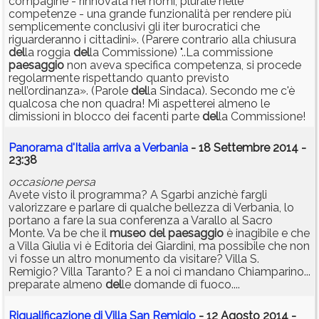
compagine - rinnovata nei nomi, plurale nelle
competenze - una grande funzionalità per rendere più
semplicemente conclusivi gli iter burocratici che
riguarderanno i cittadini». (Parere contrario alla chiusura
del
la roggia
del
la Commissione) "..La commissione
paesaggio
non aveva specifica competenza, si procede
regolarmente rispettando quanto previsto
nell’ordinanza». (Parole
del
la Sindaca). Secondo me c'è
qualcosa che non quadra! Mi aspetterei almeno le
dimissioni in blocco dei facenti parte
del
la Commissione!
Panorama d'Italia arriva a Verbania
- 18 Settembre 2014 -
23:38
occasione persa
Avete visto il programma? A Sgarbi anzichè fargli
valorizzare e parlare di qualche bellezza di Verbania, lo
portano a fare la sua conferenza a Varallo al Sacro
Monte. Va be che il
museo
del
paesaggio
è inagibile e che
a Villa Giulia vi è Editoria dei Giardini, ma possibile che non
vi fosse un altro monumento da visitare? Villa S.
Remigio? Villa Taranto? E a noi ci mandano Chiamparino...
preparate almeno
del
le domande di fuoco....
Riqualificazione di Villa San Remigio
- 12 Agosto 2014 -