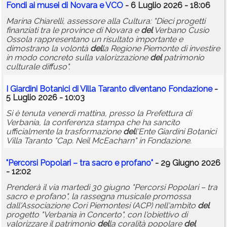
Fondi ai musei di Novara e VCO
- 6 Luglio 2026 - 18:06
Marina Chiarelli, assessore alla Cultura: "Dieci progetti
finanziati tra le province di Novara e
del
Verbano Cusio
Ossola rappresentano un risultato importante e
dimostrano la volontà
del
la Regione Piemonte di investire
in modo concreto sulla valorizzazione
del
patrimonio
culturale diffuso".
I Giardini Botanici di Villa Taranto diventano Fondazione
-
5 Luglio 2026 - 10:03
Si è tenuta venerdì mattina, presso la Prefettura di
Verbania, la conferenza stampa che ha sancito
ufficialmente la trasformazione
del
l'Ente Giardini Botanici
Villa Taranto "Cap. Neil McEacharn" in Fondazione.
"Percorsi Popolari – tra sacro e profano"
- 29 Giugno 2026
- 12:02
Prenderà il via martedì 30 giugno "Percorsi Popolari – tra
sacro e profano", la rassegna musicale promossa
dall'Associazione Cori Piemontesi (ACP) nell'ambito
del
progetto "Verbania in Concerto", con l'obiettivo di
valorizzare il patrimonio
del
la coralità popolare
del