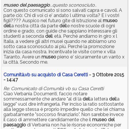
museo
del
paesaggio
...questo sconosciuto..
Con questo comunicato si sono salvati capra e cavoli. A
parte ciò: Chi di voi ci e' andato l ultima volta? E i vostri
figli???? Auspico nel futuro gite di istruzione al
museo
del
la nostra città da parte
del
le nostre scuole di ogni
ordine e grado, con guide che sappiano interessare gli
studenti a seconda
del
l età. Perché andiamo in giro x l
Italia, a vedere gli altri musei quando ne abbiamo uno
sotto casa sconosciuto ai più. Perché la promozione
inizia da casa nostra. Incentivate le visite come x villa
Taranto. Avere un
museo
pieno e' sicuramente un vanto x
la città. Secondo me.
Comunità.vb su acquisto di Casa Ceretti
- 3 Ottobre 2015
- 14:47
Re: Comunicato di Comunità vb su Casa Ceretti
Ciao Verbania Documenti, faccio notare
sommessamente che andare "al di là
del
la lettera
del
la
legge" vuol dire infrangerla. Per inciso la ratio sottostante
alla legge stessa è proprio impedire quello che lei chiama
garbatamente "soccorso finanziario". Non sarebbe invece
il caso di ammettere candidamente che il
museo
del
paesaggio
di Verbania non ha le risorse economiche per