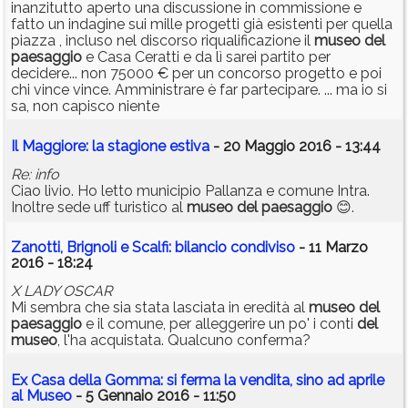
inanzitutto aperto una discussione in commissione e
fatto un indagine sui mille progetti già esistenti per quella
piazza , incluso nel discorso riqualificazione il
museo
del
paesaggio
e Casa Ceratti e da lì sarei partito per
decidere... non 75000 € per un concorso progetto e poi
chi vince vince. Amministrare è far partecipare. ... ma io si
sa, non capisco niente
Il Maggiore: la stagione estiva
- 20 Maggio 2016 - 13:44
Re: info
Ciao livio. Ho letto municipio Pallanza e comune Intra.
Inoltre sede uff turistico al
museo
del
paesaggio
😊.
Zanotti, Brignoli e Scalfi: bilancio condiviso
- 11 Marzo
2016 - 18:24
X LADY OSCAR
Mi sembra che sia stata lasciata in eredità al
museo
del
paesaggio
e il comune, per alleggerire un po' i conti
del
museo
, l'ha acquistata. Qualcuno conferma?
Ex Casa della Gomma: si ferma la vendita, sino ad aprile
al Museo
- 5 Gennaio 2016 - 11:50