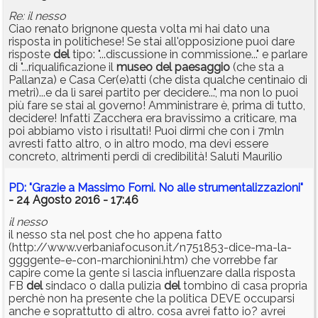
Re: il nesso
Ciao renato brignone questa volta mi hai dato una
risposta in politichese! Se stai all'opposizione puoi dare
risposte
del
tipo: "...discussione in commissione..." e parlare
di "...riqualificazione il
museo
del
paesaggio
(che sta a
Pallanza) e Casa Cer(e)atti (che dista qualche centinaio di
metri)...e da lì sarei partito per decidere...", ma non lo puoi
più fare se stai al governo! Amministrare è, prima di tutto,
decidere! Infatti Zacchera era bravissimo a criticare, ma
poi abbiamo visto i risultati! Puoi dirmi che con i 7mln
avresti fatto altro, o in altro modo, ma devi essere
concreto, altrimenti perdi di credibilità! Saluti Maurilio
PD: "Grazie a Massimo Forni. No alle strumentalizzazioni"
- 24 Agosto 2016 - 17:46
il nesso
il nesso sta nel post che ho appena fatto
(http://www.verbaniafocuson.it/n751853-dice-ma-la-
ggggente-e-con-marchionini.htm) che vorrebbe far
capire come la gente si lascia influenzare dalla risposta
FB
del
sindaco o dalla pulizia
del
tombino di casa propria
perchè non ha presente che la politica DEVE occuparsi
anche e soprattutto di altro. cosa avrei fatto io? avrei