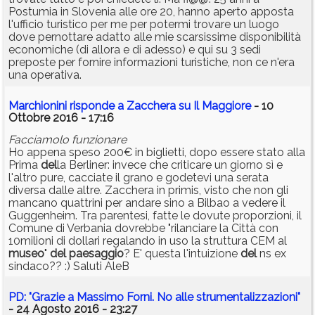
Postumia in Slovenia alle ore 20, hanno aperto apposta
l'ufficio turistico per me per potermi trovare un luogo
dove pernottare adatto alle mie scarsissime disponibilità
economiche (di allora e di adesso) e qui su 3 sedi
preposte per fornire informazioni turistiche, non ce n'era
una operativa.
Marchionini risponde a Zacchera su Il Maggiore
- 10
Ottobre 2016 - 17:16
Facciamolo funzionare
Ho appena speso 200€ in biglietti, dopo essere stato alla
Prima
del
la Berliner: invece che criticare un giorno sì e
l'altro pure, cacciate il grano e godetevi una serata
diversa dalle altre. Zacchera in primis, visto che non gli
mancano quattrini per andare sino a Bilbao a vedere il
Guggenheim. Tra parentesi, fatte le dovute proporzioni, il
Comune di Verbania dovrebbe "rilanciare la Città con
10milioni di dollari regalando in uso la struttura CEM al
museo
"
del
paesaggio
? E' questa l'intuizione
del
ns ex
sindaco?? :) Saluti AleB
PD: "Grazie a Massimo Forni. No alle strumentalizzazioni"
- 24 Agosto 2016 - 23:27