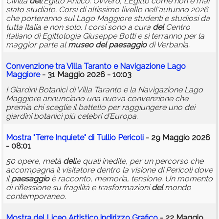
Civiltà
del
l’Egitto Antico. Ovvero, L’Egitto come non è mai
stato studiato. Corsi di altissimo livello nell'autunno 2026
che porteranno sul Lago Maggiore studenti e studiosi da
tutta Italia e non solo. I corsi sono a cura
del
Centro
Italiano di Egittologia Giuseppe Botti e si terranno per la
maggior parte al
museo
del
paesaggio
di Verbania.
Convenzione tra Villa Taranto e Navigazione Lago
Maggiore
- 31 Maggio 2026 - 10:03
I Giardini Botanici di Villa Taranto e la Navigazione Lago
Maggiore annunciano una nuova convenzione che
premia chi sceglie il battello per raggiungere uno dei
giardini botanici più celebri d’Europa.
Mostra "Terre Inquiete" di Tullio Pericoli
- 29 Maggio 2026
- 08:01
50 opere, metà
del
le quali inedite, per un percorso che
accompagna il visitatore dentro la visione di Pericoli dove
il
paesaggio
è racconto, memoria, tensione. Un momento
di riflessione su fragilità e trasformazioni
del
mondo
contemporaneo.
Mostra
del
Liceo Artistico indirizzo Grafico
- 22 Maggio