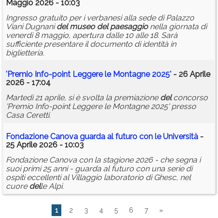
Maggio 2026 - 10:03
Ingresso gratuito per i verbanesi alla sede di Palazzo
Viani Dugnani
del
museo
del
paesaggio
nella giornata di
venerdì 8 maggio, apertura dalle 10 alle 18. Sarà
sufficiente presentare il documento di identità in
biglietteria.
'Premio Info-point Leggere le Montagne 2025'
- 26 Aprile
2026 - 17:04
Martedì 21 aprile, si è svolta la premiazione
del
concorso
'Premio Info-point Leggere le Montagne 2025' presso
Casa Ceretti.
Fondazione Canova guarda al futuro con le Università
-
25 Aprile 2026 - 10:03
Fondazione Canova con la stagione 2026 - che segna i
suoi primi 25 anni - guarda al futuro con una serie di
ospiti eccellenti al Villaggio laboratorio di Ghesc, nel
cuore
del
le Alpi.
1
2
3
4
5
6
7
»