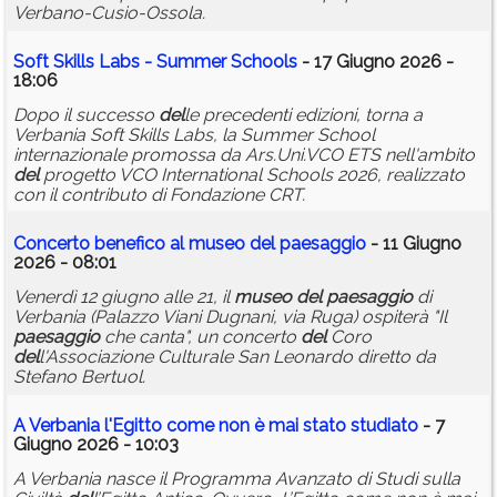
Verbano-Cusio-Ossola.
Soft Skills Labs - Summer Schools
- 17 Giugno 2026 -
18:06
Dopo il successo
del
le precedenti edizioni, torna a
Verbania Soft Skills Labs, la Summer School
internazionale promossa da Ars.Uni.VCO ETS nell'ambito
del
progetto VCO International Schools 2026, realizzato
con il contributo di Fondazione CRT.
Concerto benefico al
museo
del
paesaggio
- 11 Giugno
2026 - 08:01
Venerdì 12 giugno alle 21, il
museo
del
paesaggio
di
Verbania (Palazzo Viani Dugnani, via Ruga) ospiterà "Il
paesaggio
che canta", un concerto
del
Coro
del
l'Associazione Culturale San Leonardo diretto da
Stefano Bertuol.
A Verbania l'Egitto come non è mai stato studiato
- 7
Giugno 2026 - 10:03
A Verbania nasce il Programma Avanzato di Studi sulla