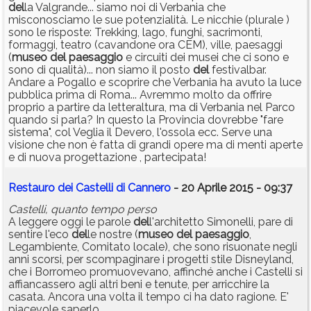
del
la Valgrande... siamo noi di Verbania che
misconosciamo le sue potenzialità. Le nicchie (plurale )
sono le risposte: Trekking, lago, funghi, sacrimonti,
formaggi, teatro (cavandone ora CEM), ville, paesaggi
(
museo
del
paesaggio
e circuiti dei musei che ci sono e
sono di qualità)... non siamo il posto
del
festivalbar.
Andare a Pogallo e scoprire che Verbania ha avuto la luce
pubblica prima di Roma... Avremmo molto da offrire
proprio a partire da letteraltura, ma di Verbania nel Parco
quando si parla? In questo la Provincia dovrebbe "fare
sistema", col Veglia il Devero, l'ossola ecc. Serve una
visione che non è fatta di grandi opere ma di menti aperte
e di nuova progettazione , partecipata!
Restauro dei Castelli di Cannero
- 20 Aprile 2015 - 09:37
Castelli, quanto tempo perso
A leggere oggi le parole
del
l'architetto Simonelli, pare di
sentire l'eco
del
le nostre (
museo
del
paesaggio
,
Legambiente, Comitato locale), che sono risuonate negli
anni scorsi, per scompaginare i progetti stile Disneyland,
che i Borromeo promuovevano, affinché anche i Castelli si
affiancassero agli altri beni e tenute, per arricchire la
casata. Ancora una volta il tempo ci ha dato ragione. E'
piacevole saperlo.