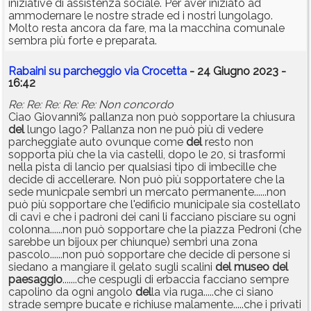
iniziative di assistenza sociale. Per aver iniziato ad
ammodernare le nostre strade ed i nostri lungolago.
Molto resta ancora da fare, ma la macchina comunale
sembra più forte e preparata.
Rabaini su parcheggio via Crocetta
- 24 Giugno 2023 -
16:42
Re: Re: Re: Re: Re: Non concordo
Ciao Giovanni% pallanza non può sopportare la chiusura
del
lungo lago? Pallanza non ne può più di vedere
parcheggiate auto ovunque come
del
resto non
sopporta più che la via castelli, dopo le 20, si trasformi
nella pista di lancio per qualsiasi tipo di imbecille che
decide di accellerare. Non può più sopportatere che la
sede municpale sembri un mercato permanente......non
può più sopportare che l'edificio municipale sia costellato
di cavi e che i padroni dei cani li facciano pisciare su ogni
colonna......non può sopportare che la piazza Pedroni (che
sarebbe un bijoux per chiunque) sembri una zona
pascolo......non può sopportare che decide di persone si
siedano a mangiare il gelato sugli scalini
del
museo
del
paesaggio
.......che cespugli di erbaccia facciano sempre
capolino da ogni angolo
del
la via ruga.....che ci siano
strade sempre bucate e richiuse malamente.....che i privati