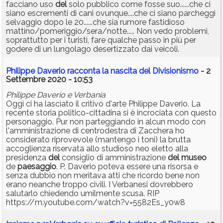
facciano uso
del
solo pubblico come fosse suo......che ci
siano escrementi di cani ovunque....che ci siano parcheggi
selvaggio dopo le 20......che sia rumore fastidioso
mattino/pomeriggio/sera/notte..... Non vedo problemi,
soprattutto per i turisti, fare qualche passo in più per
godere di un lungolago desertizzato dai veicoli.
Philippe Daverio racconta la nascita del Divisionismo
- 2
Settembre 2020 - 10:53
Philippe Daverio e Verbania
Oggi ci ha lasciato il critivo d'arte Philippe Daverio. La
recente storia politico-cittadina si è incrociata con questo
personaggio. Pur non parteggiando in alcun modo con
l'amministrazione di centrodestra di Zacchera ho
considerato riprovevole (mantengo i toni) la brutta
accoglienza riservata allo studioso neo eletto alla
presidenza
del
consiglio di amministrazione
del
museo
de
paesaggio
. P. Daverio poteva essere una risorsa e
senza dubbio non meritava atti che ricordo bene non
erano neanche troppo civili. I Verbanesi dovrebbero
salutarlo chiedendo umilmente scusa. RIP
https://m.youtube.com/watch?v=5582Es_y0w8