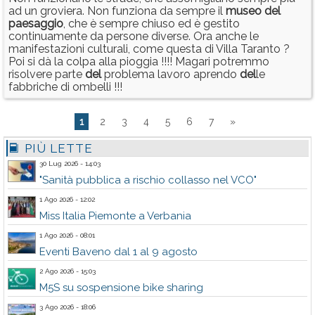
ad un groviera. Non funziona da sempre il
museo
del
paesaggio
, che è sempre chiuso ed è gestito
continuamente da persone diverse. Ora anche le
manifestazioni culturali, come questa di Villa Taranto ?
Poi si dà la colpa alla pioggia !!!! Magari potremmo
risolvere parte
del
problema lavoro aprendo
del
le
fabbriche di ombelli !!!
1
2
3
4
5
6
7
»
PIÙ LETTE
30 Lug 2026 - 14:03
"Sanità pubblica a rischio collasso nel VCO"
1 Ago 2026 - 12:02
Miss Italia Piemonte a Verbania
1 Ago 2026 - 08:01
Eventi Baveno dal 1 al 9 agosto
2 Ago 2026 - 15:03
M5S su sospensione bike sharing
3 Ago 2026 - 18:06