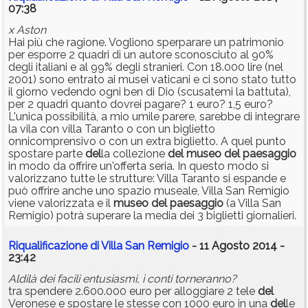
07:38
x Aston
Hai più che ragione. Vogliono sperparare un patrimonio
per esporre 2 quadri di un autore sconosciuto al 90%
degli italiani e al 99% degli stranieri. Con 18.000 lire (nel
2001) sono entrato ai musei vaticani e ci sono stato tutto
il giorno vedendo ogni ben di Dio (scusatemi la battuta),
per 2 quadri quanto dovrei pagare? 1 euro? 1,5 euro?
L'unica possibilità, a mio umile parere, sarebbe di integrare
la vila con villa Taranto o con un biglietto
onnicomprensivo o con un extra biglietto. A quel punto
spostare parte
del
la collezione
del
museo
del
paesaggio
in modo da offrire un'offerta seria. In questo modo si
valorizzano tutte le strutture: Villa Taranto si espande e
può offrire anche uno spazio museale, Villa San Remigio
viene valorizzata e il
museo
del
paesaggio
(a Villa San
Remigio) potrà superare la media dei 3 biglietti giornalieri.
Riqualificazione di Villa San Remigio
- 11 Agosto 2014 -
23:42
Aldilà dei facili entusiasmi, i conti torneranno?
tra spendere 2.600.000 euro per alloggiare 2 tele
del
Veronese e spostare le stesse con 1000 euro in una
del
le