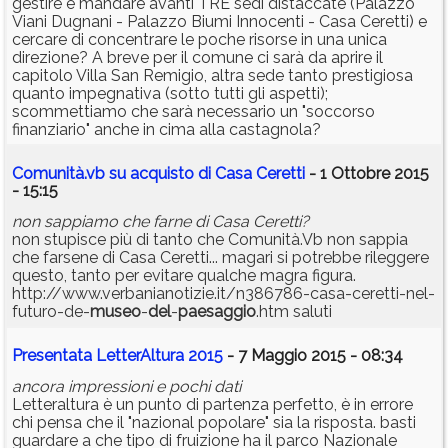
gestire e mandare avanti TRE sedi distaccate (Palazzo
Viani Dugnani - Palazzo Biumi Innocenti - Casa Ceretti) e
cercare di concentrare le poche risorse in una unica
direzione? A breve per il comune ci sarà da aprire il
capitolo Villa San Remigio, altra sede tanto prestigiosa
quanto impegnativa (sotto tutti gli aspetti);
scommettiamo che sarà necessario un "soccorso
finanziario" anche in cima alla castagnola?
Comunità.vb su acquisto di Casa Ceretti
- 1 Ottobre 2015
- 15:15
non sappiamo che farne di Casa Ceretti?
non stupisce più di tanto che Comunità.Vb non sappia
che farsene di Casa Ceretti... magari si potrebbe rileggere
questo, tanto per evitare qualche magra figura.
http://www.verbanianotizie.it/n386786-casa-ceretti-nel-
futuro-de-
museo
-
del
-
paesaggio
.htm saluti
Presentata LetterAltura 2015
- 7 Maggio 2015 - 08:34
ancora impressioni e pochi dati
Letteraltura è un punto di partenza perfetto, è in errore
chi pensa che il "nazional popolare" sia la risposta. basti
guardare a che tipo di fruizione ha il parco Nazionale