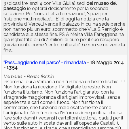
3 (dicasi tre, anzi 4 con Villa Giulia) sedi
del
museo
del
paesaggio
io opterei decisamente per la seconda
soluzione. Poi "corsi di alta formazione", "spazi per
fruizione multimediale".... E' di oggi la notizia che la
provincia di Vercelli vende il palazzo in cui ha sede perchè
non hanno più un euro; scommetto che Villa S.Remigio è
candidata alla stessa fine. PS A Meina Villa Faraggiana ha
già inghiottito più di 2 milioni di euro per il suo recupero
(ovviamente come "centro culturale"!) e non se ne vede la
fine...
"Pass….aggiando nel parco" - rimandata
- 18 Maggio 2014
- 13:54
Verbania = Beato fischio
Insomma, qui a Verbania non funziona un beato fischio...!!!
Non funziona la ricezione TV digitale terrestre. Non
funziona il turismo. Non funziona l'artigianato, con la
stragrande maggioranza di artigiani improvvisati, senza
esperienza e cari come il fuoco. Non funziona il
commercio, che funziona male esattamente come
l'artigianato. Non funziona l'informazione politica, che sa
fare solo danni ( vedansi i cartelloni elettorali caduti per il
vento sulle auto in sosta davanti all'ospedale Castelli ).
Non funzionano le strade, che assomigliano sempre più