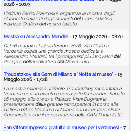
2026 - 10:03
L’Istituto Ferrini Franzosini, organizza la mostra degli
elaborati realizzati dagli studenti
del
Liceo Artistico
indirizzo Grafico
del
nostro Istituto.
Mostra su Alessandro Mendini
- 17 Maggio 2026 - 08:01
Dal 16 maggio al 27 settembre 2026, Villa Giulia a
Verbania ospita una grande mostra dedicata a
Alessandro Mendini, tra i protagonisti più innovativi
del
design e
del
l’architettura
del
Novecento.
Troubetzkoy alla Gam di Milano e "Notte al
museo
"
- 15
Maggio 2026 - 17:28
La mostra milanese di Paolo Troubetzkoy raccontata a
Verbania con un evento e con ospiti d'eccezione. Sabato
16 maggio alle ore 17 a Palazzo Viani Dugnani la
presentazione
del
la grande retrospettiva in corso alla
Galleria d’Arte Moderna di Milano con il curatore Omar
Cucciniello e con il conservatore
del
la GAM Paola Zatti.
San Vittore: ingresso gratuito al
museo
per i verbanesi
- 7