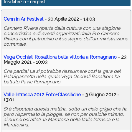
tosi fabrizio
- nei post
Calendario
Cenn in Ar Festival
- 30 Aprile 2022 - 14:03
Annunci
Cannero Riviera riparte dalla cultura con una stagione
concertistica e di eventi organizzati dalla Pro Cannero
Riviera con il patrocinio e il sostegno dell'amministrazione
comunale.
Vega Occhiali Rosaltiora bella vittoria a Romagnano
- 23
Maggio 2021 - 10:03
Che partita! La si potrebbe riassumere così la gara del
PalaSganzetta nella quale Vega Occhiali Rosaltiora ha
battuto Pavic Romagnano.
Valle Intrasca 2012 Foto+Classifiche
- 3 Giugno 2012 -
13:01
Si è disputata questa mattina, sotto un cielo grigio che ha
però risparmiato la pioggia, se non per qualche minuto,
ai numerosi atleti, la Maratona della Valle Intrasca e la
Maratonina.