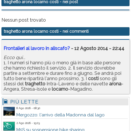
traghetto arona locarno costi
- nei post
Calendario
Annunci
Nessun post trovato
traghetto arona locarno costi
- nei commenti
Frontalieri al lavoro in aliscafo?
- 12 Agosto 2014 - 22:44
Ecco qui...
1. I numeri si hanno più o meno già in base alle persone
che hanno richiesto il servizio. 2. Il servizio dovrebbe
partire a settembre e durare fino a giugno. Se andrà poi
tutto bene ripartirà l'anno prossimo. 3. I
costi
sono gli
stessi del
traghetto
Intra-Laveno e delle navette
arona
-
Angera, Stresa-isole e
locarno
-Magadino.
PIÙ LETTE
8 Ago 2026 - 08:30
Mergozzo: l'arrivo della Madonna dal lago
2 Ago 2026 - 15:03
M5S su sospensione bike sharing