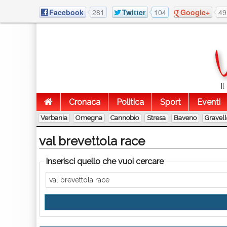
Facebook
281
Twitter
104
Google+
49
I
Cronaca
Politica
Sport
Eventi
Verbania
Omegna
Cannobio
Stresa
Baveno
Gravel
val brevettola race
Inserisci quello che vuoi cercare