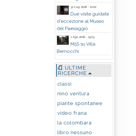
31 Lug 2026 - 12:02
Due visite guidate
d'eccezione al Museo
del Paesaggio
1 Ago 2026 - 15:03
M5S su Villa
Bernocchi
ULTIME
RICERCHE
classi
nino ventura
piante spontanee
video frana
la colombara
libro nessuno