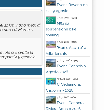
Eventi Baveno dal
1 al 9 agosto
2 Ago 2026 - 15:03
M5S su
e
! 21 km 4.000 metri di
sospensione bike
 memoria di Meme e
sharing
3 Ago 2026 - 18:06
"Fiori d'Acciaio" a
vole si è svolta la
Villa Taranto
mparsi il 9 gennaio
31 Lug 2026 - 15:03
Eventi Cannobio
Agosto 2026
30 Lug 2026 - 08:01
Ci Vediamo al
Cadorna - 2026
3 Ago 2026 - 08:01
Eventi Cannero
Riviera Agosto 2026