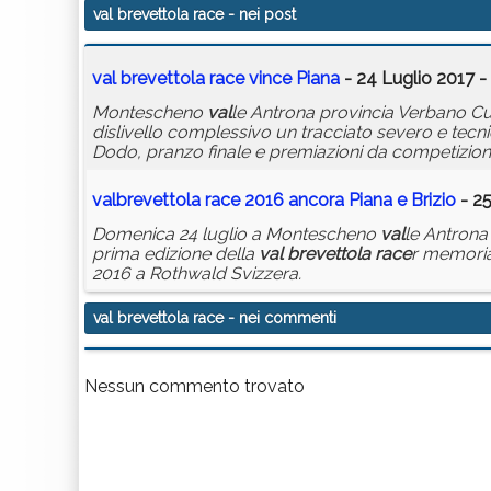
val brevettola race
- nei post
val
brevettola
race
vince Piana
- 24 Luglio 2017 -
Montescheno
val
le Antrona provincia Verbano Cu
dislivello complessivo un tracciato severo e tec
Dodo, pranzo finale e premiazioni da competizion
val
brevettola
race
2016 ancora Piana e Brizio
- 25
Domenica 24 luglio a Montescheno
val
le Antrona
prima edizione della
val
brevettola
race
r memoria
2016 a Rothwald Svizzera.
val brevettola race
- nei commenti
Nessun commento trovato