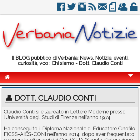
Il BLOG pubblico di Verbania: News, Notizie, eventi,
curiosità, vco : Chi siamo - Dott. Claudio Conti
Cronaca
👤 DOTT. CLAUDIO CONTI
Politica
Claudio Conti si è laureato in Lettere Moderne presso
Sport
l’Università degli Studi di Firenze nell’anno 1974.
Eventi
Ha conseguito il Diploma Nazionale di Educatore Cinofilo
FICSS-AICS-CONI nell’anno 2014, dopo aver frequentato
Info Utili
e superato gli esami dei Corsi SIUA (Scuola d’Interazione