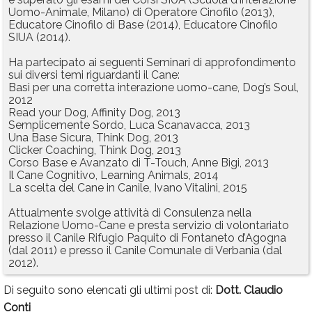
Uomo-Animale, Milano) di Operatore Cinofilo (2013),
Rubriche
Educatore Cinofilo di Base (2014), Educatore Cinofilo
SIUA (2014).
Calendario
Ha partecipato ai seguenti Seminari di approfondimento
Annunci
sui diversi temi riguardanti il Cane:
Basi per una corretta interazione uomo-cane, Dog’s Soul,
2012
Read your Dog, Affinity Dog, 2013
Semplicemente Sordo, Luca Scanavacca, 2013
Una Base Sicura, Think Dog, 2013
Clicker Coaching, Think Dog, 2013
Corso Base e Avanzato di T-Touch, Anne Bigi, 2013
Il Cane Cognitivo, Learning Animals, 2014
La scelta del Cane in Canile, Ivano Vitalini, 2015
Attualmente svolge attività di Consulenza nella
Relazione Uomo-Cane e presta servizio di volontariato
presso il Canile Rifugio Paquito di Fontaneto d’Agogna
(dal 2011) e presso il Canile Comunale di Verbania (dal
2012).
Di seguito sono elencati gli ultimi post di:
Dott. Claudio
Conti