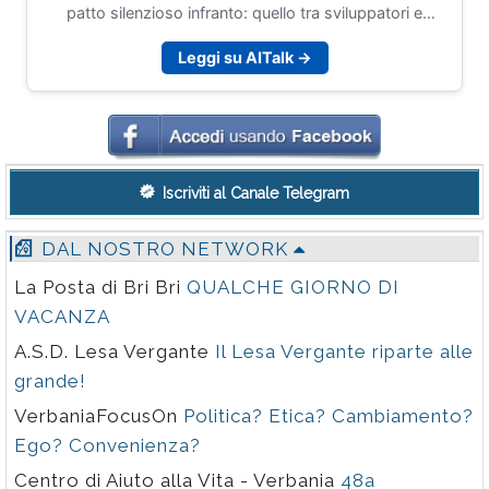
patto silenzioso infranto: quello tra sviluppatori e
macchine deterministiche, saltato nel momento in cui il
Leggi su AITalk →
codice ha smesso di fare sempre e comunque quello
che gli veniva scritto. Papalini, Head of Software
Development per Issuances, Custody, Data & UX/UI
Solutions in Euronext Securities, con un passato in
London Stock Exchange Group e Borsa Italiana, aveva
raccontato quel passaggio con la voce di chi gestisce
Iscriviti al Canale Telegram
sistemi dove l'errore non è un'opzione contrattuale, è
un incidente.
DAL NOSTRO NETWORK
La Posta di Bri Bri
QUALCHE GIORNO DI
VACANZA
A.S.D. Lesa Vergante
Il Lesa Vergante riparte alle
grande!
VerbaniaFocusOn
Politica? Etica? Cambiamento?
Ego? Convenienza?
Centro di Aiuto alla Vita - Verbania
48a