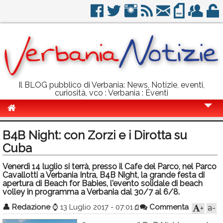
Il BLOG pubblico di Verbania: News, Notizie, eventi,
curiosità, vco : Verbania : Eventi
Cronaca
B4B Night: con Zorzi e i Dirotta su
Politica
Cuba
Sport
Venerdì 14 luglio si terrà, presso il Cafe del Parco, nel Parco
Cavallotti a Verbania Intra, B4B Night, la grande festa di
Eventi
apertura di Beach for Babies, l'evento solidale di beach
volley in programma a Verbania dal 30/7 al 6/8.
Info Utili
👤
Redazione
⌚
13 Luglio 2017 - 07:01
Commenta
a-
+
Rubriche