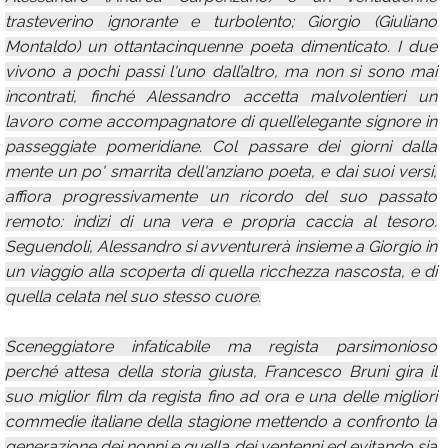
trasteverino ignorante e turbolento; Giorgio (Giuliano
Montaldo) un ottantacinquenne poeta dimenticato. I due
vivono a pochi passi l'uno dall’altro, ma non si sono mai
incontrati, finché Alessandro accetta malvolentieri un
lavoro come accompagnatore di quell’elegante signore in
passeggiate pomeridiane. Col passare dei giorni dalla
mente un po' smarrita dell'anziano poeta, e dai suoi versi,
affiora progressivamente un ricordo del suo passato
remoto: indizi di una vera e propria caccia al tesoro.
Seguendoli, Alessandro si avventurerà insieme a Giorgio in
un viaggio alla scoperta di quella ricchezza nascosta, e di
quella celata nel suo stesso cuore.
Sceneggiatore infaticabile ma regista parsimonioso
perché attesa della storia giusta, Francesco Bruni gira il
suo miglior film da regista fino ad ora e una delle migliori
commedie italiane della stagione mettendo a confronto la
generazione dei nonni e quella dei ventenni ed evitando sia