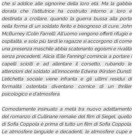
che si addice alle signorine della loro età. Ma la gabbia
dorata che l'istitutrice ha costruito intorno a loro è
destinata a crollare, quando la guerra bussa alla porta
nella forma di un soldato ferito e bisognoso di cure, John
McBurney (Colin Farrell). All'uomo vengono offerti rifugio e
ospitalità, e solo più tardi le ragazze si accorgono di come
una presenza maschile abbia scatenanto egoismi e rivalità
senza precedenti. Alicia (Elle Fanning) comincia a portare i
capelli sciolti e ad allentare il corsetto, rubando le
attenzioni del soldato all'innocente Edwina (Kirsten Dunst).
L'etichetta sociale viene infranta e gli ultimi residui di
formalità ostentata diventano cornice di un thriller
psicologico e d'atmosfera.
Comodamente insinuato a metà tra nuovo adattamento
del romanzo di Cullinane remake del film di Siegel, quello
di Sofia Coppola è prima di tutto un film di Sofia Coppola.
Le atmosfere languide e decadenti, le atmosfere cupe e