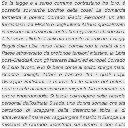
Se la legge e il senso comune contrastano tra loro, è
possibile sovvertire L'ordine delle cose? La domanda
tormenta il povero Corrado (Paolo Pierobon), un alto
funzionario del Ministero degli Interni italiano specializzato
in missioni internazionali contro l’immigrazione clandestina.
A lui viene affidato il delicato compito di arginare i viaggi
illegali dalla Libia verso l’Italia, conciliando la realtà di un
Paese attraversato da profonde tensioni intestine, la Libia
post-Gheddafi, con gli interessi italiani ed europei. Corrado
fa il suo lavoro, e lo fa bene come al solito: stringe mani,
incontra colleghi italiani e francesi (tra i quali Luigi,
Giuseppe Battiston), si muove tra le stanze del potere,
porti e centri di detenzione per migranti. Ma commette un
errore imperdonabile. Si lascia coinvolgere nelle vicende
personali dell'ostinata Swada, una donna somala che sta
cercando di scappare dalla detenzione libica e di
attraversare il mare per raggiungere il marito in Europa. La
missione di Corrado, incentrata sui numeri e non sulle