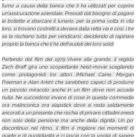
fumo a causa della banca che li ha utilizzati per coprire
un'assicurazione aziendale. Pressati dal bisogno di pagare
le bollette e sbarcare il lunario, per la prima volta in vita
loro, si trovano costretti a deviare dalla retta via e così, i tre
se la rischiano tutta per vendicarsi, decidendo di rapinare
proprio la banca che li ha defraudati dei loro soldi.
Partendo dal film del 1979 Vivere alla grande, il regista
Zach Braff gira uno scopiettante heist-movie scegliendo
come protagonisti tre attori (Michael Caine, Morgan
Freeman e Alan Arkin) che sarebbero capaci di produrre
un piccolo miracolo anche in un film dove non accade
nulla. Ne succedono invece di cose in questa commedia
ora malinconica ora slapstick dove si resta saldamente
ancorati a un presente che rischia di privare cittadini onesti
non solo della pensione ma anche della dignità. Un po'
discontinuo nel ritmo, il film è migliore nei momenti di
quiete e di quotidianità e ci lascia con la voglia di sapere