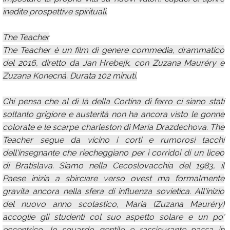
inedite prospettive spirituali.
The Teacher
The Teacher è un film di genere commedia, drammatico
del 2016, diretto da Jan Hrebejk, con Zuzana Mauréry e
Zuzana Konecná. Durata 102 minuti.
Chi pensa che al di là della Cortina di ferro ci siano stati
soltanto grigiore e austerità non ha ancora visto le gonne
colorate e le scarpe charleston di Maria Drazdechova. The
Teacher segue da vicino i corti e rumorosi tacchi
dell'insegnante che riecheggiano per i corridoi di un liceo
di Bratislava. Siamo nella Cecoslovacchia del 1983, il
Paese inizia a sbirciare verso ovest ma formalmente
gravita ancora nella sfera di influenza sovietica. All'inizio
del nuovo anno scolastico, Maria (Zuzana Mauréry)
accoglie gli studenti col suo aspetto solare e un po'
eccentrico, lo sguardo gentile e rassicurante passa in