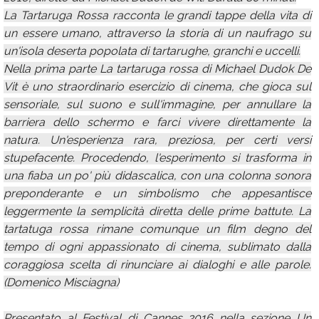
La Tartaruga Rossa racconta le grandi tappe della vita di
un essere umano, attraverso la storia di un naufrago su
un'isola deserta popolata di tartarughe, granchi e uccelli.
Nella prima parte La tartaruga rossa di Michael Dudok De
Vit è uno straordinario esercizio di cinema, che gioca sul
sensoriale, sul suono e sull'immagine, per annullare la
barriera dello schermo e farci vivere direttamente la
natura. Un'esperienza rara, preziosa, per certi versi
stupefacente. Procedendo, l'esperimento si trasforma in
una fiaba un po' più didascalica, con una colonna sonora
preponderante e un simbolismo che appesantisce
leggermente la semplicità diretta delle prime battute. La
tartatuga rossa rimane comunque un film degno del
tempo di ogni appassionato di cinema, sublimato dalla
coraggiosa scelta di rinunciare ai dialoghi e alle parole.
(Domenico Misciagna)
Presentato al Festival di Cannes 2016 nella sezione Un