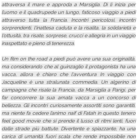
attraversa il mare e approda a Marsiglia. Di lì inizia per
l’uomo e il quadrupede un lungo, faticoso viaggio a piedi
attraverso tutta la Francia. Incontri pericolosi, incontri
sorprendenti, l'inattesa caduta e la risalita, la solidarietà e
l'ottusità, tra risate, sorprese, crucci e allegria in un viaggio
inaspettato e pieno di tenerezza.
Un film on the road a piedi può avere una sua originalità,
ma considerando che al guinzaglio il protagonista ha una
vacca, allora è chiaro che l'avventura In viaggio con
Jacqueline è una stralunata commedia. Un algerino di
campagna che risale la Francia, da Marsiglia a Parigi, per
far concorrere la sua amata vacca a un concorso di
bellezza. Gli incontri curiosamente assortiti sono garantiti,
ma niente fa cedere l’animo naif di Fatah in questo tenero
feel good movie che si prende il lusso di ritmi lenti, fuori
dalle strade più battute. Divertente e spiazzante, ha una
carica di umanità fuori scala che rende impossibile non