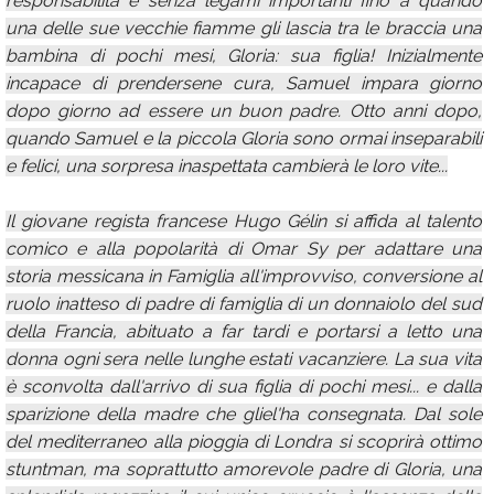
responsabilità e senza legami importanti fino a quando
una delle sue vecchie fiamme gli lascia tra le braccia una
bambina di pochi mesi, Gloria: sua figlia! Inizialmente
incapace di prendersene cura, Samuel impara giorno
dopo giorno ad essere un buon padre. Otto anni dopo,
quando Samuel e la piccola Gloria sono ormai inseparabili
e felici, una sorpresa inaspettata cambierà le loro vite...
Il giovane regista francese Hugo Gélin si affida al talento
comico e alla popolarità di Omar Sy per adattare una
storia messicana in Famiglia all'improvviso, conversione al
ruolo inatteso di padre di famiglia di un donnaiolo del sud
della Francia, abituato a far tardi e portarsi a letto una
donna ogni sera nelle lunghe estati vacanziere. La sua vita
è sconvolta dall'arrivo di sua figlia di pochi mesi... e dalla
sparizione della madre che gliel'ha consegnata. Dal sole
del mediterraneo alla pioggia di Londra si scoprirà ottimo
stuntman, ma soprattutto amorevole padre di Gloria, una