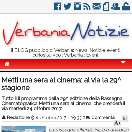
Il BLOG pubblico di Verbania: News, Notizie, eventi,
curiosità, vco : Verbania : Eventi
Cronaca
Metti una sera al cinema: al via la 29^
Politica
stagione
Sport
Tutto il il programma della 29^ edizione della Rassegna
Cinematografica Metti una sera al cinema, che prenderà il
Eventi
via martedì 24 ottobre 2017.
👤
Redazione
⌚
8 Ottobre 2017 - 09:33
Commenta
a-
Info Utili
+
Rubriche
La rassegna ufficiale inizia martedì 24