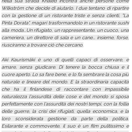
nella sua strada Khaled incontra anche persone come
Wilkström che decide di aiutarlo. I due tentano di ripartire
con la gestione di un ristorante triste e senza clienti, "La
Pinta Dorata", magari trasformandolo in un ristorante sushi
alla moda...Un rifugiato, un rappresentante, un cuoco, una
cameriera, un direttore di sala e un cane... insieme, forse,
riusciranno a trovare ciò che cercano.
Aki Kaurismäki è uno di quelli capaci di osservare, e
amare, senza giudicare. Di tenere la bocca chiusa e il
cuore aperto. Lo sa fare bene, e lo fa sembrare la cosa più
naturale e lineare del mondo. E la straordinaria capacità
che ha il finlandese di raccontare con impassibile
naturalezza l'assurdità delle cose e del mondo si sposa
perfettamente con l'assurdità dei nostri tempi, con la follia
delle guerre, la crisi dei rifugiati, quella economica, e la
loro sconsiderata gestione da parte della politica.
Esilarante e commovente, il suo è un film pulitissimo e