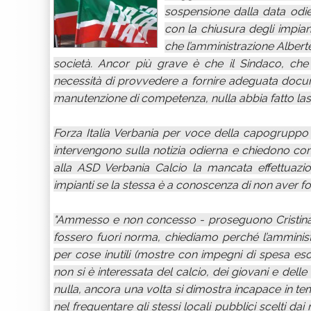
sospensione dalla data odiern
con la chiusura degli impia
che l’amministrazione Alberte
società. Ancor più grave è che il Sindaco, che
necessità di provvedere a fornire adeguata docum
manutenzione di competenza, nulla abbia fatto lasci
Forza Italia Verbania per voce della capogruppo 
intervengono sulla notizia odierna e chiedono c
alla ASD Verbania Calcio la mancata effettuazione
impianti se la stessa è a conoscenza di non aver f
"Ammesso e non concesso - proseguono Cristina 
fossero fuori norma, chiediamo perché l’amminist
per cose inutili (mostre con impegni di spesa esorb
non si è interessata del calcio, dei giovani e del
nulla, ancora una volta si dimostra incapace in tem
nel frequentare gli stessi locali pubblici scelti da