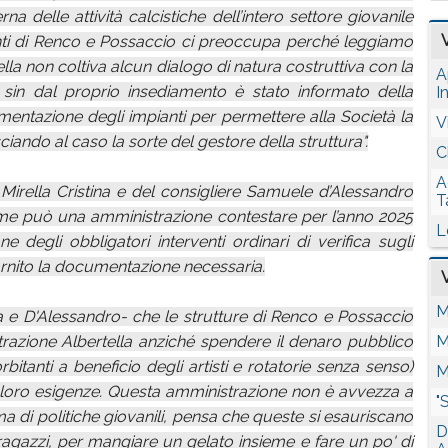
a delle attività calcistiche dell’intero settore giovanile
nti di Renco e Possaccio ci preoccupa perché leggiamo
lla non coltiva alcun dialogo di natura costruttiva con la
A
 sin dal proprio insediamento è stato informato della
I
entazione degli impianti per permettere alla Società la
V
ando al caso la sorte del gestore della struttura".
C
A
Mirella Cristina e del consigliere Samuele d’Alessandro
T
ome può una amministrazione contestare per l’anno 2025
L
 degli obbligatori interventi ordinari di verifica sugli
ornito la documentazione necessaria.
M
e D'Alessandro- che le strutture di Renco e Possaccio
razione Albertella anziché spendere il denaro pubblico
M
itanti a beneficio degli artisti e rotatorie senza senso)
M
le loro esigenze. Questa amministrazione non è avvezza a
"
a di politiche giovanili, pensa che queste si esauriscano
D
i ragazzi, per mangiare un gelato insieme e fare un po' di