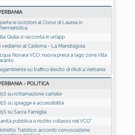
VERBANIA
perte le iscrizioni al Corso di Laurea in
nfermieristica
illa Giulia si racconta in un’app
i vediamo al Cadorna - La Mandragola
cqua Novara VCO: nuova presa a lago zona Villa
aranto
egambiente su traffico illecito di rifiuti a Verbania
VERBANIA - POLITICA
5S su rottamazione cartelle
5S su spiagge e accessibilità
5S su Sacra Famiglia
Sanità pubblica a rischio collasso nel VCO"
istretto Turistico: accordo convocazione