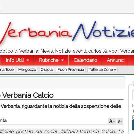
lico di Verbania: News, Notizie, eventi, curiosità, vco : Verban
Info Utili
Rubriche
Calendario
Annunci
ona Toce
Mergozzo
Ossola
Fuori Provincia
Tutte Le Zone »
 Verbania Calcio
Verbania, riguardante la notizia della sospensione delle
nta
a-
+
iciale postato sui social dall’ASD Verbania Calcio. La