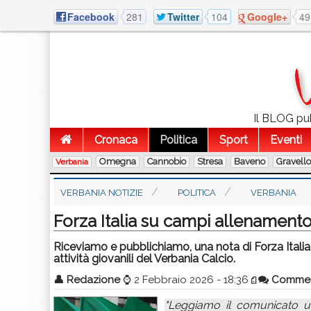
Facebook
281
Twitter
104
Google+
49
Il BLOG pubb
Cronaca
Politica
Sport
Eventi
Omegna
Cannobio
Stresa
Baveno
Gravell
Verbania
VERBANIA NOTIZIE
POLITICA
VERBANIA
Forza Italia su campi allenamento
Riceviamo e pubblichiamo, una nota di Forza Italia 
attività giovanili del Verbania Calcio.
👤
Redazione
⌚
2 Febbraio 2026 - 18:36
Comme
"Leggiamo il comunicato uff