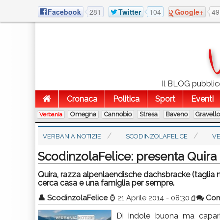
Facebook
281
Twitter
104
Google+
49
Il BLOG pubblico
Cronaca
Politica
Sport
Eventi
Omegna
Cannobio
Stresa
Baveno
Gravell
Verbania
VERBANIA NOTIZIE
SCODINZOLAFELICE
V
ScodinzolaFelice: presenta Quira
Quira, razza alpenlaendische dachsbracke (taglia m
cerca casa e una famiglia per sempre.
👤
ScodinzolaFelice
⌚
21 Aprile 2014 - 08:30
Com
Di indole buona ma caparb