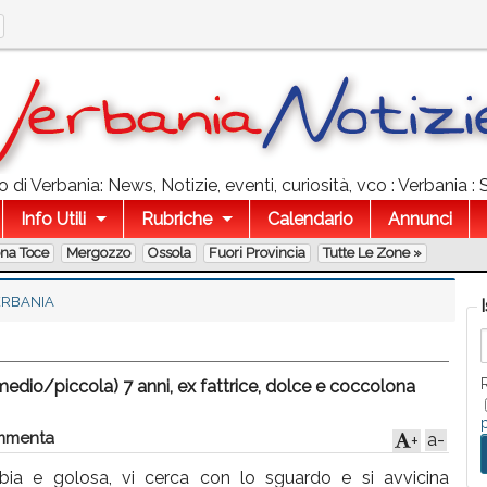
 di Verbania: News, Notizie, eventi, curiosità, vco : Verbania :
Info Utili
Rubriche
Calendario
Annunci
ona Toce
Mergozzo
Ossola
Fuori Provincia
Tutte Le Zone »
ERBANIA
edio/piccola) 7 anni, ex fattrice, dolce e coccolona
menta
a-
+
ia e golosa, vi cerca con lo sguardo e si avvicina