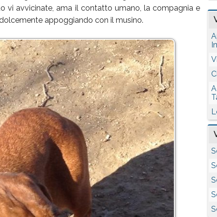
 vi avvicinate, ama il contatto umano, la compagnia e
i dolcemente appoggiando con il musino.
A
I
V
C
A
T
L
S
S
S
S
S