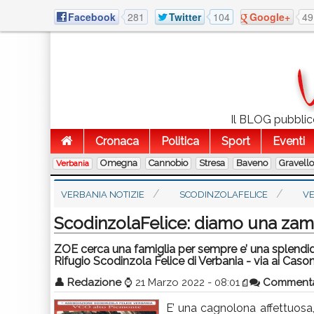
Facebook
281
Twitter
104
Google+
49
Il BLOG pubblico
Cronaca
Politica
Sport
Eventi
Omegna
Cannobio
Stresa
Baveno
Gravell
Verbania
VERBANIA NOTIZIE
SCODINZOLAFELICE
V
ScodinzolaFelice: diamo una za
ZOE cerca una famiglia per sempre e’ una splendida 
Rifugio Scodinzola Felice di Verbania - via ai Caso
👤
Redazione
⌚
21 Marzo 2022 - 08:01
Comment
E’ una cagnolona affettuosa