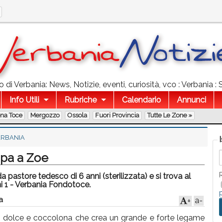
 di Verbania: News, Notizie, eventi, curiosità, vco : Verbania :
Info Utili
Rubriche
Calendario
Annunci
ona Toce
Mergozzo
Ossola
Fuori Provincia
Tutte Le Zone »
ERBANIA
mpa a Zoe
pastore tedesco di 6 anni (sterilizzata) e si trova al
ni 1 - Verbania Fondotoce.
a
a-
+
, dolce e coccolona che crea un grande e forte legame