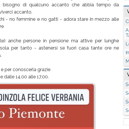
a bisogno di qualcuno accanto che abbia tempo da
viverci accanto.
i - no femmine e no gatti - adora stare in mezzo alle
C
re
A
T
tile) anche persone in pensione ma attive per lunghe
L
 sola per tanto - astenersi se fuori casa tante ore ne
I
.
M
e per conoscerla grazie
 e dalle 14,00 alle 17,00.
S
S
S
S