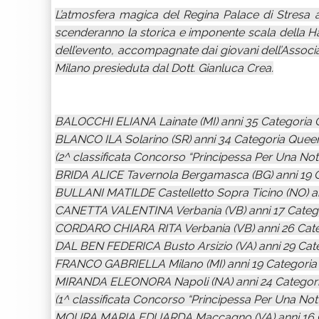
L’atmosfera magica del Regina Palace di Stresa a
scenderanno la storica e imponente scala della Hal
dell’evento, accompagnate dai giovani dell’Associaz
Milano presieduta dal Dott. Gianluca Crea.
BALOCCHI ELIANA Lainate (MI) anni 35 Categoria
BLANCO ILA Solarino (SR) anni 34 Categoria Quee
(2^ classificata Concorso “Principessa Per Una Not
BRIDA ALICE Tavernola Bergamasca (BG) anni 19 C
BULLANI MATILDE Castelletto Sopra Ticino (NO) an
CANETTA VALENTINA Verbania (VB) anni 17 Catego
CORDARO CHIARA RITA Verbania (VB) anni 26 Cat
DAL BEN FEDERICA Busto Arsizio (VA) anni 29 Ca
FRANCO GABRIELLA Milano (MI) anni 19 Categoria 
MIRANDA ELEONORA Napoli (NA) anni 24 Categori
(1^ classificata Concorso “Principessa Per Una Nott
MOURA MARIA EDUARDA Maccagno (VA) anni 16 C