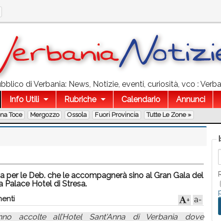
blico di Verbania: News, Notizie, eventi, curiosità, vco : Verba
Info Utili
Rubriche
Calendario
Annunci
ona Toce
Mergozzo
Ossola
Fuori Provincia
Tutte Le Zone »
ia per le Deb. che le accompagnerà sino al Gran Gala del
a Palace Hotel di Stresa.
enti
a-
+
no accolte all’Hotel Sant'Anna di Verbania dove