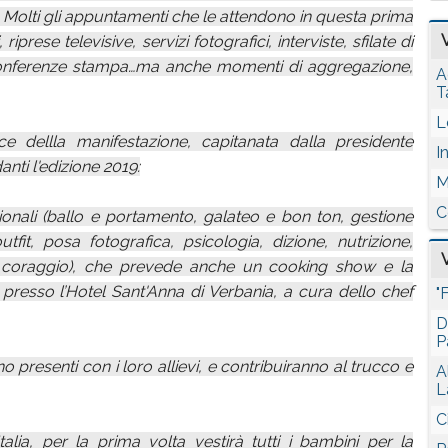
Molti gli appuntamenti che le attendono in questa prima
riprese televisive, servizi fotografici, interviste, sfilate di
onferenze stampa…ma anche momenti di aggregazione,
A
T
L
e dellla manifestazione, capitanata dalla presidente
I
nti l'edizione 2019:
M
C
zionali (ballo e portamento, galateo e bon ton, gestione
fit, posa fotografica, psicologia, dizione, nutrizione,
il coraggio), che prevede anche un cooking show e la
resso l’Hotel Sant'Anna di Verbania, a cura dello chef
"
D
P
esenti con i loro allievi, e contribuiranno al trucco e
A
L
C
lia, per la prima volta vestirà tutti i bambini per la