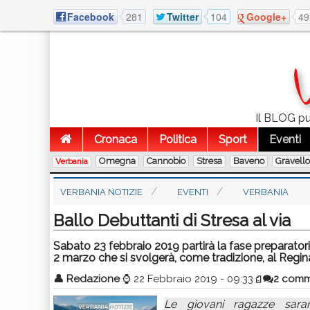
Facebook
281
Twitter
104
Google+
49
Il BLOG pub
Cronaca
Politica
Sport
Eventi
Omegna
Cannobio
Stresa
Baveno
Gravell
Verbania
VERBANIA NOTIZIE
EVENTI
VERBANIA
Ballo Debuttanti di Stresa al via
Sabato 23 febbraio 2019 partirà la fase preparator
2 marzo che si svolgerà, come tradizione, al Regin
👤
Redazione
⌚
22 Febbraio 2019 - 09:33
2 comm
Le giovani ragazze saran