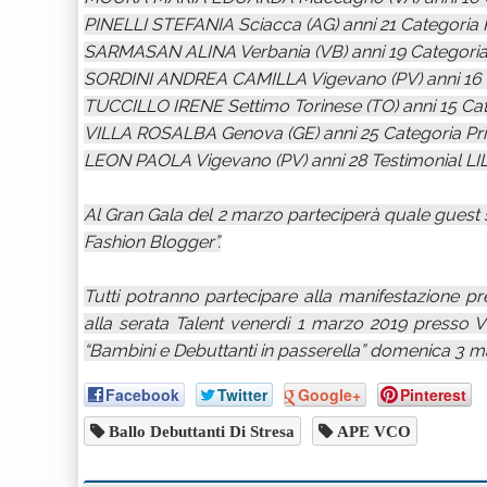
PINELLI STEFANIA Sciacca (AG) anni 21 Categoria 
SARMASAN ALINA Verbania (VB) anni 19 Categoria
SORDINI ANDREA CAMILLA Vigevano (PV) anni 16 C
TUCCILLO IRENE Settimo Torinese (TO) anni 15 Cat
VILLA ROSALBA Genova (GE) anni 25 Categoria Pr
LEON PAOLA Vigevano (PV) anni 28 Testimonial LI
Al Gran Gala del 2 marzo parteciperà quale guest sta
Fashion Blogger”.
Tutti potranno partecipare alla manifestazione pre
alla serata Talent venerdì 1 marzo 2019 presso Vi
“Bambini e Debuttanti in passerella” domenica 3 ma
Facebook
Twitter
Google+
Pinterest
Ballo Debuttanti Di Stresa
APE VCO