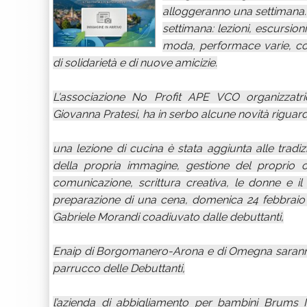
alloggeranno una settimana. 
settimana: lezioni, escursioni, 
moda, performace varie, c
di solidarietà e di nuove amicizie.
L'associazione No Profit APE VCO organizzatric
Giovanna Pratesi, ha in serbo alcune novità riguarda
una lezione di cucina è stata aggiunta alle tradi
della propria immagine, gestione del proprio out
comunicazione, scrittura creativa, le donne e 
preparazione di una cena, domenica 24 febbraio p
Gabriele Morandi coadiuvato dalle debuttanti,
Enaip di Borgomanero-Arona e di Omegna saranno pr
parrucco delle Debuttanti,
l’azienda di abbigliamento per bambini Brums Ita