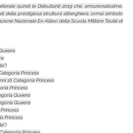
ttende quindi le Debuttanti 2019 che, emozionatissime,
l della prestigiosa struttura alberghiera, ormai simbolo
ione Nazionale Ex-Allievi della Scuola Militare Teuliè di
 Queens
ns
te”)
ategoria Princess
ni 16 Categoria Princess
ria Princess
egoria Queens
tegoria Queens
Princess
a Princess
e”)
ategoria Princess