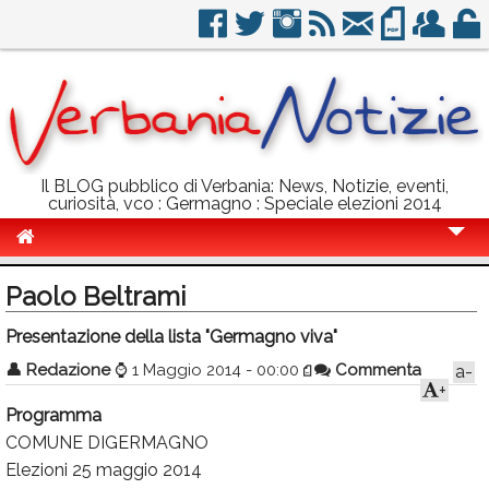
Il BLOG pubblico di Verbania: News, Notizie, eventi,
curiosità, vco : Germagno : Speciale elezioni 2014
Cronaca
Paolo Beltrami
Politica
Presentazione della lista "Germagno viva"
Sport
👤
Redazione
⌚
1 Maggio 2014 - 00:00
Commenta
a-
+
Eventi
Programma
Info Utili
COMUNE DIGERMAGNO
Elezioni 25 maggio 2014
Rubriche