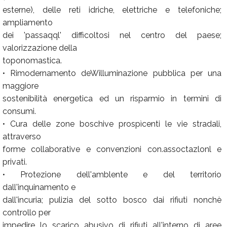
esterne), delle reti idriche, elettriche e telefoniche;
ampliamento
dei 'passaqql' difficoltosi nel centro del paese;
valorizzazione della
toponomastica.
• Rimodernamento deWilluminazione pubblica per una
maggiore
sostenibilità energetica ed un risparmio in termini di
consumi.
• Cura delle zone boschive prospìcenti le vie stradali,
attraverso
forme collaborative e convenzioni con.assoctazlonl e
privati.
• Protezione dell'amblente e del territorio
dall'inquinamento e
dall'incuria; pulizia del sotto bosco dai rifiuti nonchè
controllo per
impedire lo scarico abusivo di rifiuti all'interno di aree