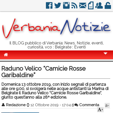
Il BLOG pubblico di Verbania: News, Notizie, eventi,
curiosità, vco : Belgirate : Eventi
Cronaca
Raduno Velico “Camicie Rosse
Politica
Garibaldine”
Sport
Domenica 13 ottobre 2019, con inizio segnali di partenza
alle ore 9:00, si svolgerà nelle acque antistanti la Marina di
Eventi
Belgirate il Raduno Velico “Camicie Rosse Garibaldine”,
giunto quest’anno alla 28ª edizione.
Info Utili
👤
Redazione
⌚
12 Ottobre 2019 - 17:04
Commenta
a-
+
Rubriche