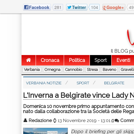
Facebook
281
Twitter
104
Google+
49
Il BLOG pub
Cronaca
Politica
Sport
Eventi
Verbania
Omegna
Cannobio
Stresa
Baveno
Gravel
VERBANIA NOTIZIE
SPORT
BELGIRATE
L'Inverna a Belgirate vince Lady 
Domenica 10 novembre primo appuntamento con il Tr
nato dalla collaborazione tra la Società delle Rega
👤
Redazione
⌚
13 Novembre 2019 - 13:01
Comm
Dopo il briefing per gli skipp