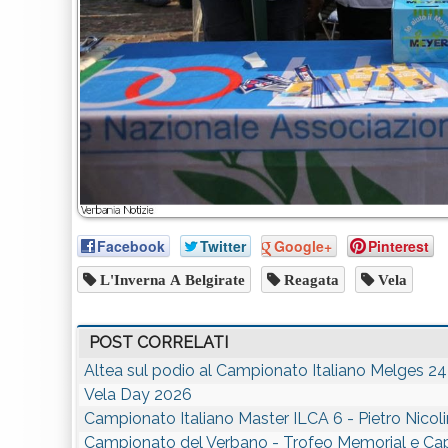
Facebook
Twitter
Google+
Pinterest
L'Inverna A Belgirate
Reagata
Vela
POST CORRELATI
Altea sul podio al Campionato Italiano Melges 24
Vela Day 2026
Campionato Italiano Master ILCA 6 - Pietro Nicol
Campionato del Verbano - Trofeo Memorial e Ca