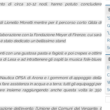
o di circa 10-12 nodi, hanno potuto concludere
"
i Lionello Moretti mentre per il percorso corto Gilda di
G
"
llaborazione con la Fondazione Meyer di Firenze, cui sarà
R
 è stato dedicato un bellissimo stand.
S
enti con una gustosa pasta e fagioli; e poi crepes e ottimi
di Lesa e ad intrattenere gli ospiti la musica folk-blues
E
C
 Nautica OPSA di Arona e i gommoni di appoggio della
W
 fare assistenza in acqua e a terra; tutti gli equipaggi per
S
zare insieme raggiungendo anche questa volta le 350
zazione dell'evento: l’Unione dei Comuni del Vergante, il