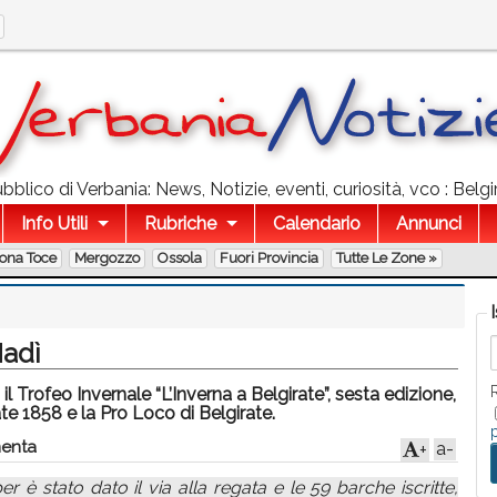
blico di Verbania: News, Notizie, eventi, curiosità, vco : Belgi
Info Utili
Rubriche
Calendario
Annunci
lona Toce
Mergozzo
Ossola
Fuori Provincia
Tutte Le Zone »
Nadì
ofeo Invernale “L’Inverna a Belgirate”, sesta edizione,
te 1858 e la Pro Loco di Belgirate.
enta
a-
+
er è stato dato il via alla regata e le 59 barche iscritte,