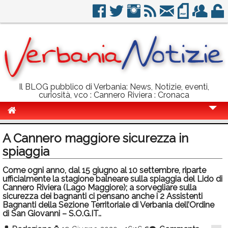
Il BLOG pubblico di Verbania: News, Notizie, eventi,
curiosità, vco : Cannero Riviera : Cronaca
Cronaca
A Cannero maggiore sicurezza in
Politica
spiaggia
Sport
Come ogni anno, dal 15 giugno al 10 settembre, riparte
ufficialmente la stagione balneare sulla spiaggia del Lido di
Eventi
Cannero Riviera (Lago Maggiore); a sorvegliare sulla
sicurezza dei bagnanti ci pensano anche i 2 Assistenti
Bagnanti della Sezione Territoriale di Verbania dell’Ordine
Info Utili
di San Giovanni – S.O.G.IT..
Rubriche