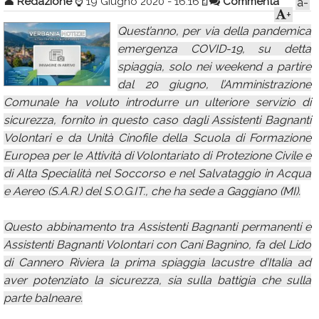
👤
Redazione
⌚
19 Giugno 2020 - 16:16
Commenta
a-
+
Calendario
Quest’anno, per via della pandemica
Annunci
emergenza COVID-19, su detta
spiaggia, solo nei weekend a partire
dal 20 giugno, l’Amministrazione
Comunale ha voluto introdurre un ulteriore servizio di
sicurezza, fornito in questo caso dagli Assistenti Bagnanti
Volontari e da Unità Cinofile della Scuola di Formazione
Europea per le Attività di Volontariato di Protezione Civile e
di Alta Specialità nel Soccorso e nel Salvataggio in Acqua
e Aereo (S.A.R.) del S.O.G.IT., che ha sede a Gaggiano (MI).
Questo abbinamento tra Assistenti Bagnanti permanenti e
Assistenti Bagnanti Volontari con Cani Bagnino, fa del Lido
di Cannero Riviera la prima spiaggia lacustre d’Italia ad
aver potenziato la sicurezza, sia sulla battigia che sulla
parte balneare.