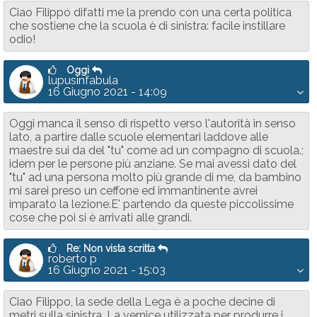
Ciao Filippo difatti me la prendo con una certa politica
che sostiene che la scuola è di sinistra: facile instillare
odio!
Oggi
lupusinfabula
16 Giugno 2021 - 14:09
Oggi manca il senso di rispetto verso l'autorità in senso
lato, a partire dalle scuole elementari laddove alle
maestre sui da del "tu" come ad un compagno di scuola.;
idem per le persone più anziane. Se mai avessi dato del
"tu" ad una persona molto più grande di me, da bambino
mi sarei preso un ceffone ed immantinente avrei
imparato la lezione.E' partendo da queste piccolissime
cose che poi si è arrivati alle grandi.
Re: Non vista scritta
roberto p
16 Giugno 2021 - 15:03
Ciao Filippo, la sede della Lega è a poche decine di
metri sulla sinistra. La vernice utilizzata per produrre i