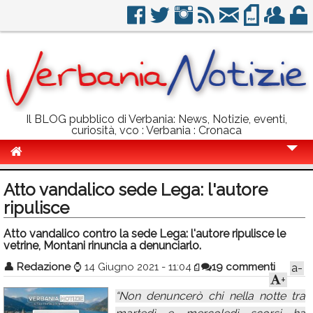
Il BLOG pubblico di Verbania: News, Notizie, eventi,
curiosità, vco : Verbania : Cronaca
Cronaca
Atto vandalico sede Lega: l'autore
Politica
ripulisce
Sport
Atto vandalico contro la sede Lega: l'autore ripulisce le
vetrine, Montani rinuncia a denunciarlo.
Eventi
👤
Redazione
⌚
14 Giugno 2021 - 11:04
19 commenti
a-
+
Info Utili
“Non denuncerò chi nella notte tra
Rubriche