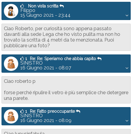
Non vista scritta
Filippo
15 Giugno 2021 - 23:44
Ciao Roberto, per curiosità sono appena passato
davanti alla sede Lega che ho visto pulita ma non ho
trovato la scritta di 4 metri da te menzionata. Puoi
pubblicare una foto?
1
Re: Re: Speriamo che abbia capito
SINISTRO
16 Giugno 2021 - 08:07
Ciao roberto p
forse perché ripulire il vetro è più semplice che detergere
una parete.
1
Re: Fatto preoccupante
SINISTRO
16 Giugno 2021 - 08:09
Ciao lupusinfabula