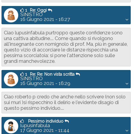
1
Re: Oggi
SINISTRO
16 Giugno 2021 - 16:27
Ciao lupusinfabula purtroppo queste confidenze sono
una cattiva abitudine.... Come quando si rivolgono
all'insegnante con nomignolo di prof. Ma, più in generale,
questo vizio di accorciare le distanze rispecchia una
pessima scorciatoia: si pone l'attenzione solo sulle
grandi manchevolezze.
1
Re: Re: Non vista scritta
SINISTRO
16 Giugno 2021 - 16:29
Ciao roberto p credo che anche nello scrivere (non solo
sui muri )si rispecchino il delirio e l'evidente disagio di
questo pessimo individuo....
Pessimo individuo
lupusinfabula
17 Giugno 2021 - 11:44