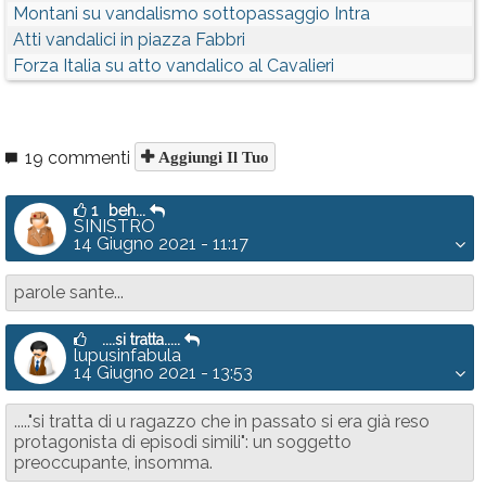
Montani su vandalismo sottopassaggio Intra
Atti vandalici in piazza Fabbri
Forza Italia su atto vandalico al Cavalieri
19 commenti
Aggiungi Il Tuo
1
beh...
SINISTRO
14 Giugno 2021 - 11:17
parole sante...
....si tratta.....
lupusinfabula
14 Giugno 2021 - 13:53
....."si tratta di u ragazzo che in passato si era già reso
protagonista di episodi simili": un soggetto
preoccupante, insomma.