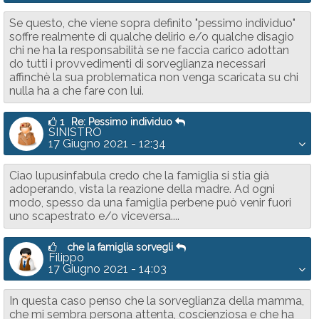
Se questo, che viene sopra definito "pessimo individuo"
soffre realmente di qualche delirio e/o qualche disagio
chi ne ha la responsabilità se ne faccia carico adottan
do tutti i provvedimenti di sorveglianza necessari
affinchè la sua problematica non venga scaricata su chi
nulla ha a che fare con lui.
1
Re: Pessimo individuo
SINISTRO
17 Giugno 2021 - 12:34
Ciao lupusinfabula credo che la famiglia si stia già
adoperando, vista la reazione della madre. Ad ogni
modo, spesso da una famiglia perbene può venir fuori
uno scapestrato e/o viceversa....
che la famiglia sorvegli
Filippo
17 Giugno 2021 - 14:03
In questa caso penso che la sorveglianza della mamma,
che mi sembra persona attenta, coscienziosa e che ha