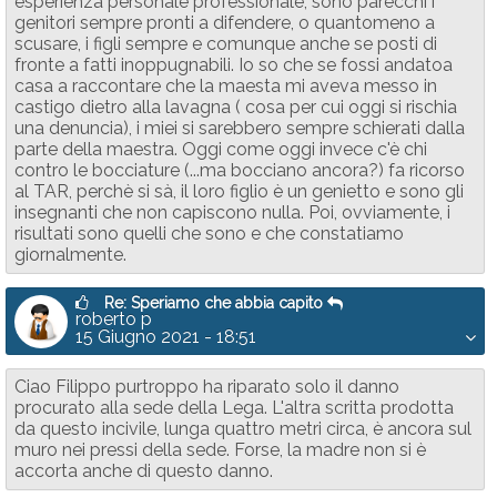
esperienza personale professionale, sono parecchi i
genitori sempre pronti a difendere, o quantomeno a
scusare, i figli sempre e comunque anche se posti di
fronte a fatti inoppugnabili. Io so che se fossi andatoa
casa a raccontare che la maesta mi aveva messo in
castigo dietro alla lavagna ( cosa per cui oggi si rischia
una denuncia), i miei si sarebbero sempre schierati dalla
parte della maestra. Oggi come oggi invece c'è chi
contro le bocciature (...ma bocciano ancora?) fa ricorso
al TAR, perchè si sà, il loro figlio è un genietto e sono gli
insegnanti che non capiscono nulla. Poi, ovviamente, i
risultati sono quelli che sono e che constatiamo
giornalmente.
Re: Speriamo che abbia capito
roberto p
15 Giugno 2021 - 18:51
Ciao Filippo purtroppo ha riparato solo il danno
procurato alla sede della Lega. L'altra scritta prodotta
da questo incivile, lunga quattro metri circa, è ancora sul
muro nei pressi della sede. Forse, la madre non si è
accorta anche di questo danno.