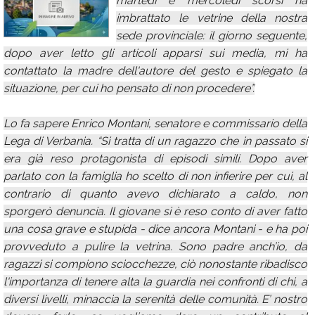
martedì e mercoledì scorsi ha
imbrattato le vetrine della nostra
Calendario
sede provinciale: il giorno seguente,
Annunci
dopo aver letto gli articoli apparsi sui media, mi ha
contattato la madre dell'autore del gesto e spiegato la
situazione, per cui ho pensato di non procedere”.
Lo fa sapere Enrico Montani, senatore e commissario della
Lega di Verbania. “Si tratta di un ragazzo che in passato si
era già reso protagonista di episodi simili. Dopo aver
parlato con la famiglia ho scelto di non infierire per cui, al
contrario di quanto avevo dichiarato a caldo, non
sporgerò denuncia. Il giovane si è reso conto di aver fatto
una cosa grave e stupida - dice ancora Montani - e ha poi
provveduto a pulire la vetrina. Sono padre anch’io, da
ragazzi si compiono sciocchezze, ciò nonostante ribadisco
l'importanza di tenere alta la guardia nei confronti di chi, a
diversi livelli, minaccia la serenità delle comunità. E’ nostro