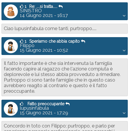
1
Re: ....si tratta.....
SINISTRO
14 Giugno 2021 - 16:17
Ciao lupusinfabula come tanti, purtroppo.....
1
Speriamo che abbia capito
Filippo
15 Giugno 2021 - 10:52
Il fatto importante è che sia intervenuta la famiglia
facendo capire al ragazzo che l'azione compiuta è
deplorevole e lui stesso abbia provveduto a rimediare.
Purtroppo ci sono tante famiglie che in questo caso
avrebbero reagito al contrario e questo è il fatto
preoccupante.
Fatto preoccupante
lupusinfabula
15 Giugno 2021 - 17:29
Concordo in toto con Filippo; purtroppo, e parlo per