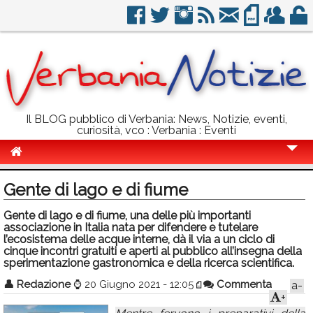
Il BLOG pubblico di Verbania: News, Notizie, eventi,
curiosità, vco : Verbania : Eventi
Cronaca
Gente di lago e di fiume
Politica
Gente di lago e di fiume, una delle più importanti
associazione in Italia nata per difendere e tutelare
Sport
l’ecosistema delle acque interne, dà il via a un ciclo di
cinque incontri gratuiti e aperti al pubblico all’insegna della
Eventi
sperimentazione gastronomica e della ricerca scientifica.
Info Utili
👤
Redazione
⌚
20 Giugno 2021 - 12:05
Commenta
a-
+
Rubriche