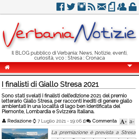
Il BLOG pubblico di Verbania: News, Notizie, eventi,
curiosità, vco : Stresa : Cronaca
Cronaca
I finalisti di Giallo Stresa 2021
Politica
Sono stati svelati i finalisti dell’edizione 2021 del premio
letterario Giallo Stresa, per racconti inediti di genere giallo
Sport
ambientati in una località di lago ben identificata del
Piemonte, Lombardia e Svizzera Italiana.
Eventi
👤
Redazione
⌚
7 Luglio 2021 - 19:06
Commenta
a-
+
Info Utili
La premiazione è prevista a Stresa
Rubriche