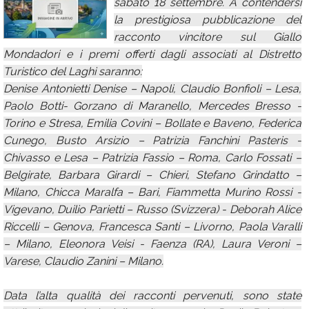
sabato 18 settembre. A contendersi
Calendario
la prestigiosa pubblicazione del
racconto vincitore sul Giallo
Annunci
Mondadori e i premi offerti dagli associati al Distretto
Turistico del Laghi saranno:
Denise Antonietti Denise – Napoli, Claudio Bonfioli – Lesa,
Paolo Botti- Gorzano di Maranello, Mercedes Bresso -
Torino e Stresa, Emilia Covini – Bollate e Baveno, Federica
Cunego, Busto Arsizio – Patrizia Fanchini Pasteris -
Chivasso e Lesa – Patrizia Fassio – Roma, Carlo Fossati –
Belgirate, Barbara Girardi – Chieri, Stefano Grindatto –
Milano, Chicca Maralfa – Bari, Fiammetta Murino Rossi -
Vigevano, Duilio Parietti – Russo (Svizzera) - Deborah Alice
Riccelli – Genova, Francesca Santi – Livorno, Paola Varalli
– Milano, Eleonora Veisi - Faenza (RA), Laura Veroni –
Varese, Claudio Zanini – Milano.
Data l’alta qualità dei racconti pervenuti, sono state