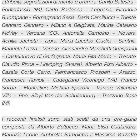
attribuite segnalazioni di merito e premi a: Danilo Balestra -
Pontedassio (IM), Carlo Barlocco – Legnano, Eleonora
Buompane - Romagnano Sesia, Daria Camillucci – Trieste,
Gennaro Gennaro - Milano e Belgirate, Marina Catalano
McVey - Vercana (CO), Antonella Gambino – Novara,
Achille Jachetti – Ispra, Maria Lacchio Giudici – Santhià,
Manuela Lozza – Varese, Alessandro Marchetti Guasparini
- Castelnuovo di Garfagnana, Maria Rita Merlo – Trecate,
Claudio Pinna – Linköping (Svezia), Alberto Pizzi Alberto -
Casale Corte Cerro, Pierfrancesco Prosperi – Arezzo,
Francesca Ravioli - Cadegliano Viconago (VA), Franco
Sorba – Moncalieri, Michela Speroni – Varese, Valentina
Villa – Rho, Sibyl Von der Schulenburg - Trezzano Rosa
(MI)
I racconti finalisti sono stati scelti da una pre-giuria
composta da Alberto Bellocco, Maria Elisa Gualandris,
Maurizio Leone, Ambretta Sampietro e Massimo Verzotto