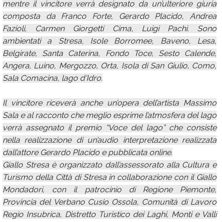
mentre il vincitore verrà designato da un’ulteriore giuria
composta da Franco Forte, Gerardo Placido, Andrea
Fazioli, Carmen Giorgetti Cima, Luigi Pachì. Sono
ambientati a Stresa, Isole Borromee, Baveno, Lesa,
Belgirate, Santa Caterina, Fondo Toce, Sesto Calende,
Angera, Luino, Mergozzo, Orta, Isola di San Giulio, Como,
Sala Comacina, lago d'Idro.
Il vincitore riceverà anche un’opera dell’artista Massimo
Sala e al racconto che meglio esprime l’atmosfera del lago
verrà assegnato il premio “Voce del lago” che consiste
nella realizzazione di un’audio interpretazione realizzata
dall’attore Gerardo Placido e pubblicata online.
Giallo Stresa è organizzato dall’assessorato alla Cultura e
Turismo della Città di Stresa in collaborazione con il Giallo
Mondadori, con il patrocinio di Regione Piemonte,
Provincia del Verbano Cusio Ossola, Comunità di Lavoro
Regio Insubrica, Distretto Turistico dei Laghi, Monti e Valli