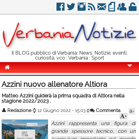
Il BLOG pubblico di Verbania: News, Notizie, eventi,
curiosità, vco : Verbania : Sport
Cronaca
Azzini nuovo allenatore Altiora
Politica
Matteo Azzini guiderà la prima squadra di Altiora nella
stagione 2022/2023 .
Sport
👤
Redazione
⌚
12 Giugno 2022 - 15:03
Commenta
a-
Eventi
+
Azzini rappresenta una figura di
Info Utili
grande spessore tecnico, con un
Rubriche
curriculum importante nel mondo