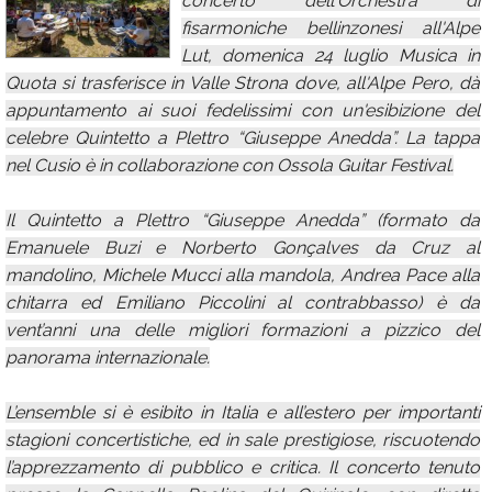
concerto dell'Orchestra di
fisarmoniche bellinzonesi all'Alpe
Calendario
Lut, domenica 24 luglio Musica in
Annunci
Quota si trasferisce in Valle Strona dove, all'Alpe Pero, dà
appuntamento ai suoi fedelissimi con un'esibizione del
celebre Quintetto a Plettro “Giuseppe Anedda”. La tappa
nel Cusio è in collaborazione con Ossola Guitar Festival.
Il Quintetto a Plettro “Giuseppe Anedda” (formato da
Emanuele Buzi e Norberto Gonçalves da Cruz al
mandolino, Michele Mucci alla mandola, Andrea Pace alla
chitarra ed Emiliano Piccolini al contrabbasso) è da
vent’anni una delle migliori formazioni a pizzico del
panorama internazionale.
L’ensemble si è esibito in Italia e all’estero per importanti
stagioni concertistiche, ed in sale prestigiose, riscuotendo
l’apprezzamento di pubblico e critica. Il concerto tenuto