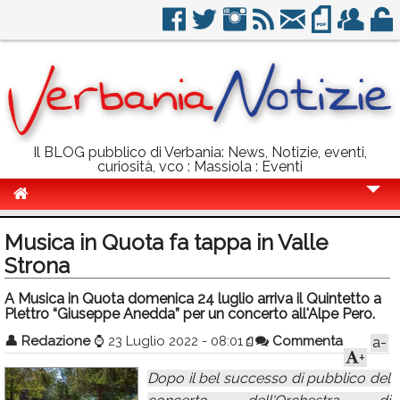
Il BLOG pubblico di Verbania: News, Notizie, eventi,
curiosità, vco : Massiola : Eventi
Cronaca
Musica in Quota fa tappa in Valle
Politica
Strona
Sport
A Musica in Quota domenica 24 luglio arriva il Quintetto a
Plettro “Giuseppe Anedda” per un concerto all'Alpe Pero.
Eventi
👤
Redazione
⌚
23 Luglio 2022 - 08:01
Commenta
a-
+
Info Utili
Dopo il bel successo di pubblico del
Rubriche