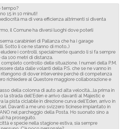
nto tempo?
no 15 in 10 minuti!
ediocrità ma di vera efficienza altrimenti si diventa
mo, il Comune ha diversi luoghi dove poterli
erma carabinieri di Pallanza che ha i garage
li. Sotto lì ce ne stanno di moto..)
eludere i controlli, specialmente quando li si fa sempre
e da 100 metri di distanza.
 completo controllo delle situazione. I numeri della P.M.
sere data dalle volanti della P.S. che se ne vanno in
n ritengono di dover intervenire perchè di competenza
bero richiedere al Questore maggiore collaborazione e
asso della colonna di auto ad alta velocità....la prima in
 la strada dell'Eden e arrivo davanti al Majestic e
la pista ciclabile in direzione curva dell'Eden, arrivo in
zari. Davanti a me uno svizzero ticinese impiantato in
ANO nel parcheggio della Posta. Ho suonato sino a
i) ha proseguito.
città e specie nella stagione estiva, sia sempre
a nessuno. C'è poco personale?