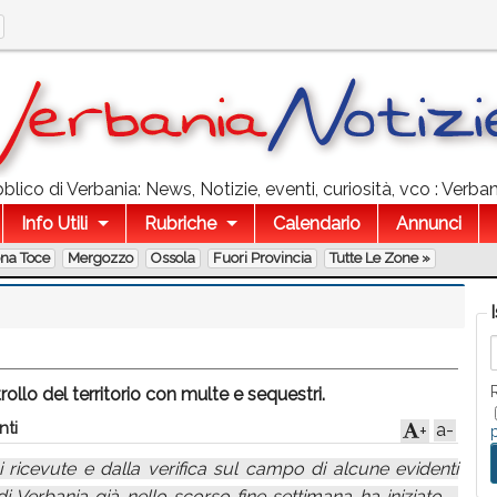
lico di Verbania: News, Notizie, eventi, curiosità, vco : Verba
Info Utili
Rubriche
Calendario
Annunci
ona Toce
Mergozzo
Ossola
Fuori Provincia
Tutte Le Zone »
ollo del territorio con multe e sequestri.
ti
a-
+
 ricevute e dalla verifica sul campo di alcune evidenti
 di Verbania già nello scorso fine settimana ha iniziato –