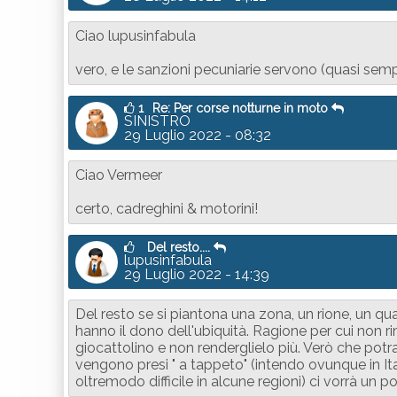
Ciao lupusinfabula
vero, e le sanzioni pecuniarie servono (quasi sempre
1
Re: Per corse notturne in moto
SINISTRO
29 Luglio 2022 - 08:32
Ciao Vermeer
certo, cadreghini & motorini!
Del resto....
lupusinfabula
29 Luglio 2022 - 14:39
Del resto se si piantona una zona, un rione, un quar
hanno il dono dell'ubiquità. Ragione per cui non r
giocattolino e non renderglielo più. Verò che pot
vengono presi " a tappeto" (intendo ovunque in It
oltremodo difficile in alcune regioni) ci vorrà un 