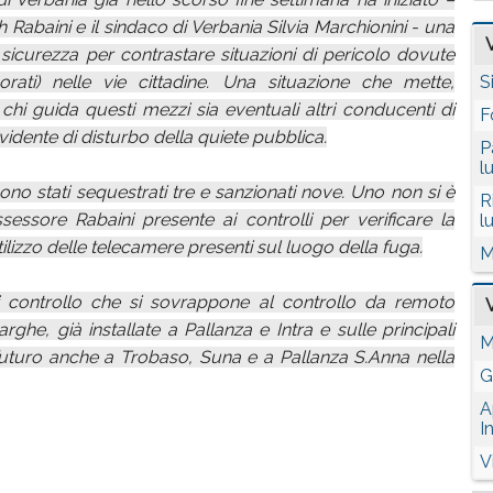
 Rabaini e il sindaco di Verbania Silvia Marchionini - una
sicurezza per contrastare situazioni di pericolo dovute
orati) nelle vie cittadine. Una situazione che mette,
S
 chi guida questi mezzi sia eventuali altri conducenti di
F
idente di disturbo della quiete pubblica.
P
l
sono stati sequestrati tre e sanzionati nove. Uno non si è
R
ssessore Rabaini presente ai controlli per verificare la
l
utilizzo delle telecamere presenti sul luogo della fuga.
M
 controllo che si sovrappone al controllo da remoto
ghe, già installate a Pallanza e Intra e sulle principali
M
 futuro anche a Trobaso, Suna e a Pallanza S.Anna nella
G
A
I
V