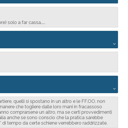
) solo a far cassa.....
tiere, quelli si spostano in un altro e le FF.OO. non
imanere che togliere dalle loro mani in fracassoso
ranno comprarsene un altro, ma se certi provvedimenti
alia anche se sono conscio che la pratica sarebbe
po' di tempo da certe schiene verrebbero raddrizzate.