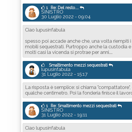
1
Re: Del resto....
SINISTRO
30 Luglio 2022 - 09:04
Ciao lupusinfabula
spesso poi accade anche che, una volta riempiti i 
mobili sequestrati. Purtroppo anche la custodia e
molti casi la vicenda si protrae per anni....
Smaltimento mezzi sequestrati
lupusinfabula
31 Luglio 2022 - 15:17
La risposta è semplice: si chiama "compattatore"
qualche centimetro. Poi la fonderia finisce il lavor
1
Re: Smaltimento mezzi sequestrati
SINISTRO
31 Luglio 2022 - 19:11
Ciao lupusinfabula