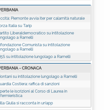
VERBANIA
iccità: Piemonte avvia iter per calamità naturale
orza Italia su Tarip
artito Liberaldemocratico su intitolazione
ungolago a Ramelli
ifondazione Comunista su intitolazione
ungolago a Ramelli
5S su intitolazione lungolago a Ramelli
VERBANIA - CRONACA
ontani su intitolazione lungolago a Ramelli
uardia Costiera: raffica di sanzioni
perte le iscrizioni al Corso di Laurea in
nfermieristica
illa Giulia si racconta in un’app