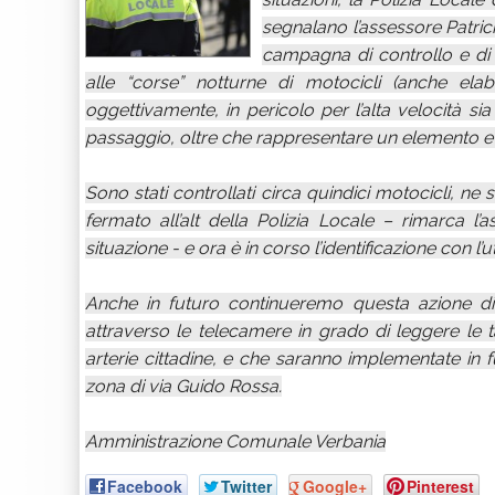
segnalano l’assessore Patrich
campagna di controllo e di 
alle “corse” notturne di motocicli (anche elab
oggettivamente, in pericolo per l’alta velocità sia
passaggio, oltre che rappresentare un elemento ev
Sono stati controllati circa quindici motocicli, ne 
fermato all’alt della Polizia Locale – rimarca l’a
situazione - e ora è in corso l’identificazione con l’
Anche in futuro continueremo questa azione di
attraverso le telecamere in grado di leggere le tar
arterie cittadine, e che saranno implementate in
zona di via Guido Rossa.
Amministrazione Comunale Verbania
Facebook
Twitter
Google+
Pinterest