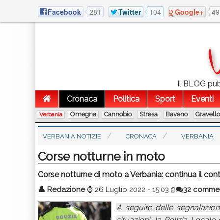
Facebook
281
Twitter
104
Google+
49
Il BLOG pubb
Cronaca
Politica
Sport
Eventi
Omegna
Cannobio
Stresa
Baveno
Gravell
Verbania
VERBANIA NOTIZIE
CRONACA
VERBANIA
Corse notturne in moto
Corse notturne di moto a Verbania: continua il contr
👤
Redazione
⌚
26 Luglio 2022 - 15:03
32 commen
A seguito delle segnalazioni
situazioni, la Polizia Locale