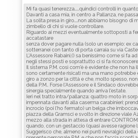
Mi fa quasi tenerezza.....quindici controlli in qua
Davanti a casa mia, in centro a Pallanza, ne passa
La solita presa in giro....non abbiamo bisogno di m
zimbello di chi si vuole controllare.
Riguardo ai mezzi eventualmente sottoposti a fer
accatastare
senza dover pagare nulla (solo un esempio: ex cas
sotterranei con tanto di porta carraia su via Castel
L'Assessore Rabaini,() sa benissimo come si fa ad 
negli stessi posti e soprattutto ci si fa riconoscer
Il sistema P.M. così com'è è evidente che non ha il
sono certamente risicati ma una mano potrebbe es
giro a zonzo per la città e che, molto spesso, no
della P.M.. Forse l'Assessore e il Sindaco dovreb
sinergia specialmente quando arriva l'estate.
Ieri nel tratto intra/pallanza: quattro moto in sorp
impennata davanti alla caserma carabinieri; prendo
incrocio (poi l'ho fermato) un belga che imboccava 
piazza della Gramsci e svolto in direzione viale A
mezzo alla strada in attesa di entrare CONTROM
quando, con un gestaccio (quasi avesse ragione lu
Suggerisco che, almeno nei punti nevralgici della 
presente personale P.M. e che non faccia sconti 