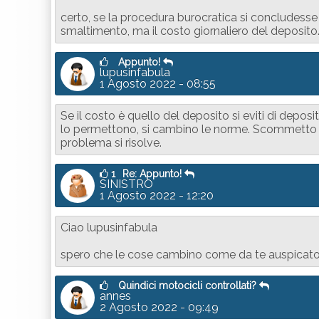
certo, se la procedura burocratica si concludesse 
smaltimento, ma il costo giornaliero del deposito
Appunto!
lupusinfabula
1 Agosto 2022 - 08:55
Se il costo è quello del deposito si eviti di deposi
lo permettono, si cambino le norme. Scommetto c
problema si risolve.
1
Re: Appunto!
SINISTRO
1 Agosto 2022 - 12:20
Ciao lupusinfabula
spero che le cose cambino come da te auspicato
Quindici motocicli controllati?
annes
2 Agosto 2022 - 09:49