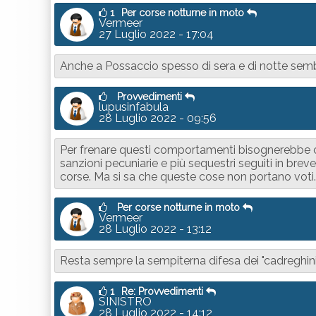
1
Per corse notturne in moto
Vermeer
27 Luglio 2022 - 17:04
Anche a Possaccio spesso di sera e di notte semb
Provvedimenti
lupusinfabula
28 Luglio 2022 - 09:56
Per frenare questi comportamenti bisognerebbe 
sanzioni pecuniarie e più sequestri seguiti in bre
corse. Ma si sa che queste cose non portano voti...
Per corse notturne in moto
Vermeer
28 Luglio 2022 - 13:12
Resta sempre la sempiterna difesa dei "cadreghini". Pe
1
Re: Provvedimenti
SINISTRO
28 Luglio 2022 - 14:12